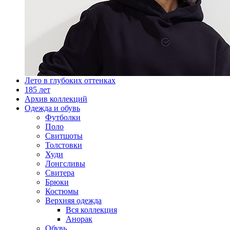
Лето в глубоких оттенках
185 лет
Архив коллекций
Одежда и обувь
Футболки
Поло
Свитшоты
Толстовки
Худи
Лонгсливы
Свитера
Брюки
Костюмы
Верхняя одежда
Вся коллекция
Анорак
Обувь