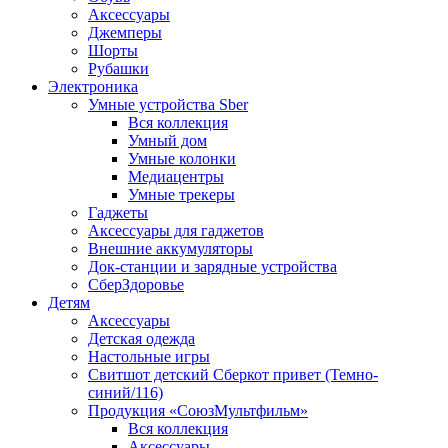
Аксессуары
Джемперы
Шорты
Рубашки
Электроника
Умные устройства Sber
Вся коллекция
Умный дом
Умные колонки
Медиацентры
Умные трекеры
Гаджеты
Аксессуары для гаджетов
Внешние аккумуляторы
Док-станции и зарядные устройства
СберЗдоровье
Детям
Аксессуары
Детская одежда
Настольные игры
Свитшот детский Сберкот привет (Темно-
синий/116)
Продукция «СоюзМультфильм»
Вся коллекция
Аксессуары