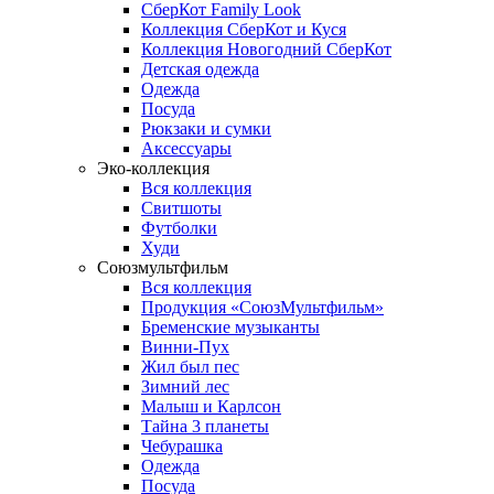
СберКот Family Look
Коллекция СберКот и Куся
Коллекция Новогодний СберКот
Детская одежда
Одежда
Посуда
Рюкзаки и сумки
Аксессуары
Эко-коллекция
Вся коллекция
Свитшоты
Футболки
Худи
Союзмультфильм
Вся коллекция
Продукция «СоюзМультфильм»
Бременские музыканты
Винни-Пух
Жил был пес
Зимний лес
Малыш и Карлсон
Тайна 3 планеты
Чебурашка
Одежда
Посуда