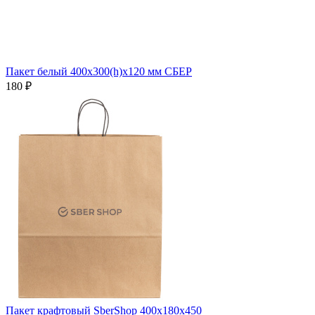
Пакет белый 400х300(h)х120 мм СБЕР
180 ₽
Пакет крафтовый SberShop 400x180x450