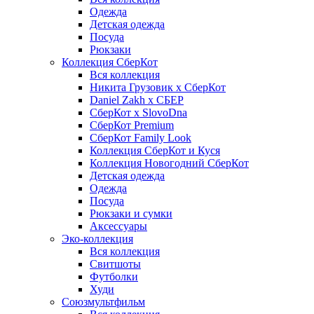
Одежда
Детская одежда
Посуда
Рюкзаки
Коллекция СберКот
Вся коллекция
Никита Грузовик х СберКот
Daniel Zakh x СБЕР
СберКот x SlovoDna
СберКот Premium
СберКот Family Look
Коллекция СберКот и Куся
Коллекция Новогодний СберКот
Детская одежда
Одежда
Посуда
Рюкзаки и сумки
Аксессуары
Эко-коллекция
Вся коллекция
Свитшоты
Футболки
Худи
Союзмультфильм