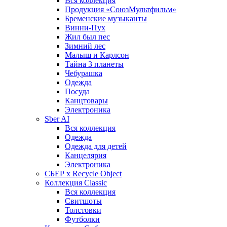
Вся коллекция
Продукция «СоюзМультфильм»
Бременские музыканты
Винни-Пух
Жил был пес
Зимний лес
Малыш и Карлсон
Тайна 3 планеты
Чебурашка
Одежда
Посуда
Канцтовары
Электроника
Sber AI
Вся коллекция
Одежда
Одежда для детей
Канцелярия
Электроника
СБЕР x Recycle Object
Коллекция Classic
Вся коллекция
Свитшоты
Толстовки
Футболки