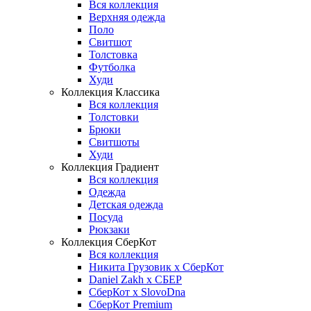
Вся коллекция
Верхняя одежда
Поло
Свитшот
Толстовка
Футболка
Худи
Коллекция Классика
Вся коллекция
Толстовки
Брюки
Свитшоты
Худи
Коллекция Градиент
Вся коллекция
Одежда
Детская одежда
Посуда
Рюкзаки
Коллекция СберКот
Вся коллекция
Никита Грузовик х СберКот
Daniel Zakh x СБЕР
СберКот x SlovoDna
СберКот Premium