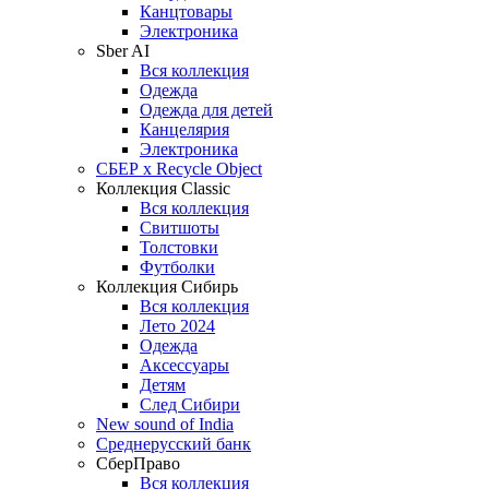
Канцтовары
Электроника
Sber AI
Вся коллекция
Одежда
Одежда для детей
Канцелярия
Электроника
СБЕР x Recycle Object
Коллекция Classic
Вся коллекция
Свитшоты
Толстовки
Футболки
Коллекция Сибирь
Вся коллекция
Лето 2024
Одежда
Аксессуары
Детям
След Сибири
New sound of India
Среднерусский банк
СберПраво
Вся коллекция