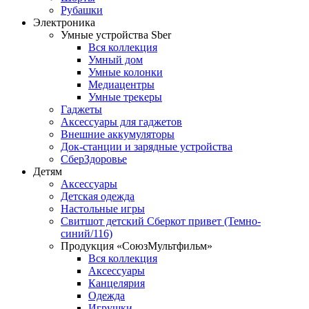
Рубашки
Электроника
Умные устройства Sber
Вся коллекция
Умный дом
Умные колонки
Медиацентры
Умные трекеры
Гаджеты
Аксессуары для гаджетов
Внешние аккумуляторы
Док-станции и зарядные устройства
СберЗдоровье
Детям
Аксессуары
Детская одежда
Настольные игры
Свитшот детский Сберкот привет (Темно-
синий/116)
Продукция «СоюзМультфильм»
Вся коллекция
Аксессуары
Канцелярия
Одежда
Игрушки