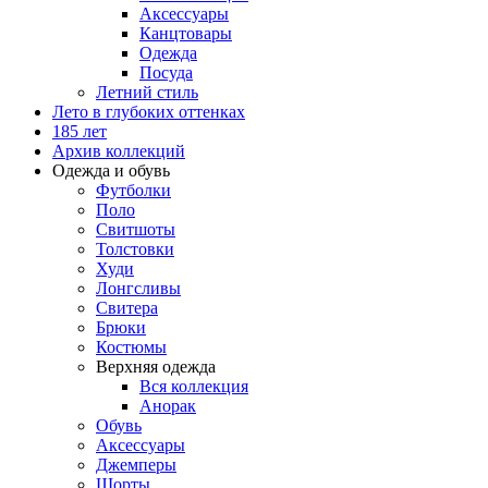
Аксессуары
Канцтовары
Одежда
Посуда
Летний стиль
Лето в глубоких оттенках
185 лет
Архив коллекций
Одежда и обувь
Футболки
Поло
Свитшоты
Толстовки
Худи
Лонгсливы
Свитера
Брюки
Костюмы
Верхняя одежда
Вся коллекция
Анорак
Обувь
Аксессуары
Джемперы
Шорты