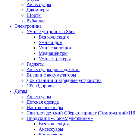
Аксессуары
Джемперы
Шорты
Рубашки
Электроника
Умные устройства Sber
Вся коллекция
Умный дом
Умные колонки
Медиацентры
Умные трекеры
Гаджеты
Аксессуары для гаджетов
Внешние аккумуляторы
Док-станции и зарядные устройства
СберЗдоровье
Детям
Аксессуары
Детская одежда
Настольные игры
Свитшот детский Сберкот привет (Темно-синий/116
Продукция «СоюзМультфильм»
Вся коллекция
Аксессуары
Канцелярия