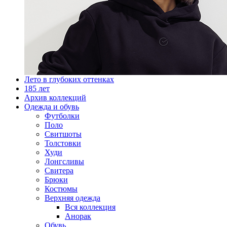
Лето в глубоких оттенках
185 лет
Архив коллекций
Одежда и обувь
Футболки
Поло
Свитшоты
Толстовки
Худи
Лонгсливы
Свитера
Брюки
Костюмы
Верхняя одежда
Вся коллекция
Анорак
Обувь