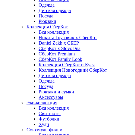
Одежда
Детская одежда
Посуда
Рюкзаки
Коллекция СберКот
Вся коллекция
Никита Грузовик х СберКот
Daniel Zakh x СБЕР
СберКот x SlovoDna
СберКот Premium
СберКот Family Look
Коллекция СберКот и Куся
Коллекция Новогодний СберКот
Детская одежда
Одежда
Посуда
Рюкзаки и сумки
Аксессуары
Эко-коллекция
Вся коллекция
Свитшоты
Футболки
Худи
Союзмультфильм