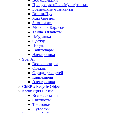
Вся коллекция
Продукция «СоюзМультфильм»
Бременские музыканты
Винни-Пух
Жил был пес
Зимний лес
Малыш и Карлсон
Тайна 3 планеты
Чебурашка
Одежда
Посуда
Канцтовары
Электроника
Sber AI
Вся коллекция
Одежда
Одежда для детей
Канцелярия
Электроника
СБЕР x Recycle Object
Коллекция Classic
Вся коллекция
Свитшоты
Толстовки
Футболки