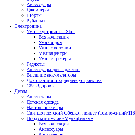
Аксессуары
Джемперы
Шорты
Рубашки
Электроника
Умные устройства Sber
Вся коллекция
Умный дом
Умные колонки
Медиацентры
Умные трекеры
Гаджеты
Аксессуары для гаджетов
Внешние аккумуляторы
Док-станции и зарядные устройства
СберЗдоровье
Детям
Аксессуары
Детская одежда
Настольные игры
Свитшот детский Сберкот привет (Темно-синий/116
Продукция «СоюзМультфильм»
Вся коллекция
Аксессуары
Канцелярия