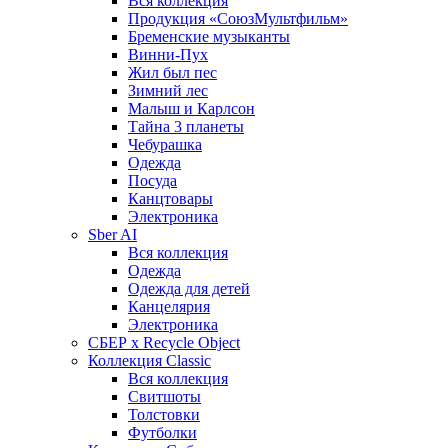
Вся коллекция
Продукция «СоюзМультфильм»
Бременские музыканты
Винни-Пух
Жил был пес
Зимний лес
Малыш и Карлсон
Тайна 3 планеты
Чебурашка
Одежда
Посуда
Канцтовары
Электроника
Sber AI
Вся коллекция
Одежда
Одежда для детей
Канцелярия
Электроника
СБЕР x Recycle Object
Коллекция Classic
Вся коллекция
Свитшоты
Толстовки
Футболки