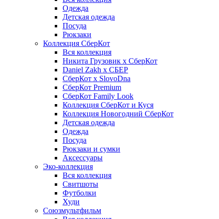
Одежда
Детская одежда
Посуда
Рюкзаки
Коллекция СберКот
Вся коллекция
Никита Грузовик х СберКот
Daniel Zakh x СБЕР
СберКот x SlovoDna
СберКот Premium
СберКот Family Look
Коллекция СберКот и Куся
Коллекция Новогодний СберКот
Детская одежда
Одежда
Посуда
Рюкзаки и сумки
Аксессуары
Эко-коллекция
Вся коллекция
Свитшоты
Футболки
Худи
Союзмультфильм