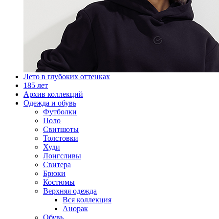
Лето в глубоких оттенках
185 лет
Архив коллекций
Одежда и обувь
Футболки
Поло
Свитшоты
Толстовки
Худи
Лонгсливы
Свитера
Брюки
Костюмы
Верхняя одежда
Вся коллекция
Анорак
Обувь