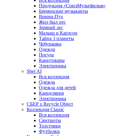
Вся коллекция
Продукция «СоюзМультфильм»
Бременские музыканты
Винни-Пух
Жил был пес
Зимний лес
Малыш и Карлсон
Тайна 3 планеты
Чебурашка
Одежда
Посуда
Канцтовары
Электроника
Sber AI
Вся коллекция
Одежда
Одежда для детей
Канцелярия
Электроника
СБЕР x Recycle Object
Коллекция Classic
Вся коллекция
Свитшоты
Толстовки
Футболки