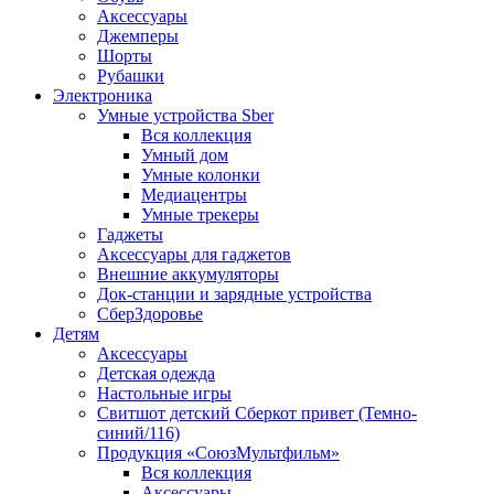
Аксессуары
Джемперы
Шорты
Рубашки
Электроника
Умные устройства Sber
Вся коллекция
Умный дом
Умные колонки
Медиацентры
Умные трекеры
Гаджеты
Аксессуары для гаджетов
Внешние аккумуляторы
Док-станции и зарядные устройства
СберЗдоровье
Детям
Аксессуары
Детская одежда
Настольные игры
Свитшот детский Сберкот привет (Темно-
синий/116)
Продукция «СоюзМультфильм»
Вся коллекция
Аксессуары