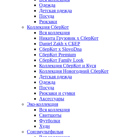
Одежда
Детская одежда
Посуда
Рюкзаки
Коллекция СберКот
Вся коллекция
Никита Грузовик х СберКот
Daniel Zakh x СБЕР
СберКот x SlovoDna
СберКот Premium
СберКот Family Look
Коллекция СберКот и Куся
Коллекция Новогодний СберКот
Детская одежда
Одежда
Посуда
Рюкзаки и сумки
Аксессуары
Эко-коллекция
Вся коллекция
Свитшоты
Футболки
Худи
Союзмультфильм