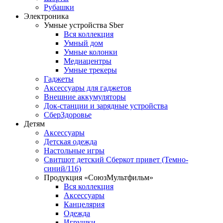
Рубашки
Электроника
Умные устройства Sber
Вся коллекция
Умный дом
Умные колонки
Медиацентры
Умные трекеры
Гаджеты
Аксессуары для гаджетов
Внешние аккумуляторы
Док-станции и зарядные устройства
СберЗдоровье
Детям
Аксессуары
Детская одежда
Настольные игры
Свитшот детский Сберкот привет (Темно-
синий/116)
Продукция «СоюзМультфильм»
Вся коллекция
Аксессуары
Канцелярия
Одежда
Игрушки