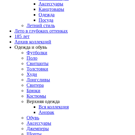
Аксессуары
Канцтовары
Одежда
Посуда
Летний стиль
Лето в глубоких оттенках
185 лет
Архив коллекций
Одежда и обувь
Футболки
Поло
Свитшоты
Толстовки
Худи
Лонгсливы
Свитера
Брюки
Костюмы
Верхняя одежда
Вся коллекция
Анорак
Обувь
Аксессуары
Джемперы
Шорты