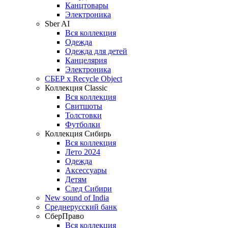
Канцтовары
Электроника
Sber AI
Вся коллекция
Одежда
Одежда для детей
Канцелярия
Электроника
СБЕР x Recycle Object
Коллекция Classic
Вся коллекция
Свитшоты
Толстовки
Футболки
Коллекция Сибирь
Вся коллекция
Лето 2024
Одежда
Аксессуары
Детям
След Сибири
New sound of India
Среднерусский банк
СберПраво
Вся коллекция