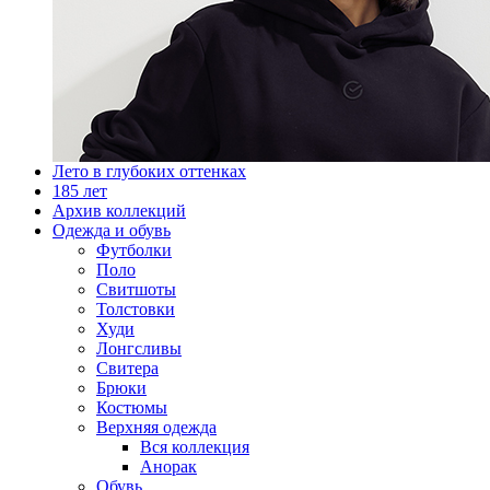
Лето в глубоких оттенках
185 лет
Архив коллекций
Одежда и обувь
Футболки
Поло
Свитшоты
Толстовки
Худи
Лонгсливы
Свитера
Брюки
Костюмы
Верхняя одежда
Вся коллекция
Анорак
Обувь