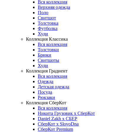
Вся коллекция
Верхняя одежда
Поло
Свитшот
Толстовка
Футболка
Худи
Коллекция Классика
Вся коллекция
Толстовки
Брюки
Свитшоты
Худи
Коллекция Градиент
Вся коллекция
Одежда
Детская одежда
Посуда
Рюкзаки
Коллекция СберКот
Вся коллекция
Никита Грузовик х СберКот
Daniel Zakh x СБЕР
СберКот x SlovoDna
СберКот Premium