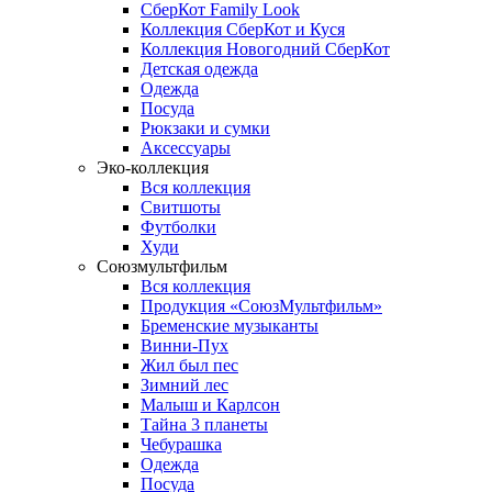
СберКот Family Look
Коллекция СберКот и Куся
Коллекция Новогодний СберКот
Детская одежда
Одежда
Посуда
Рюкзаки и сумки
Аксессуары
Эко-коллекция
Вся коллекция
Свитшоты
Футболки
Худи
Союзмультфильм
Вся коллекция
Продукция «СоюзМультфильм»
Бременские музыканты
Винни-Пух
Жил был пес
Зимний лес
Малыш и Карлсон
Тайна 3 планеты
Чебурашка
Одежда
Посуда