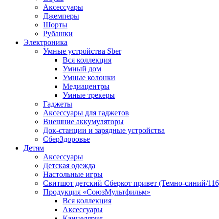
Аксессуары
Джемперы
Шорты
Рубашки
Электроника
Умные устройства Sber
Вся коллекция
Умный дом
Умные колонки
Медиацентры
Умные трекеры
Гаджеты
Аксессуары для гаджетов
Внешние аккумуляторы
Док-станции и зарядные устройства
СберЗдоровье
Детям
Аксессуары
Детская одежда
Настольные игры
Свитшот детский Сберкот привет (Темно-синий/116
Продукция «СоюзМультфильм»
Вся коллекция
Аксессуары
Канцелярия