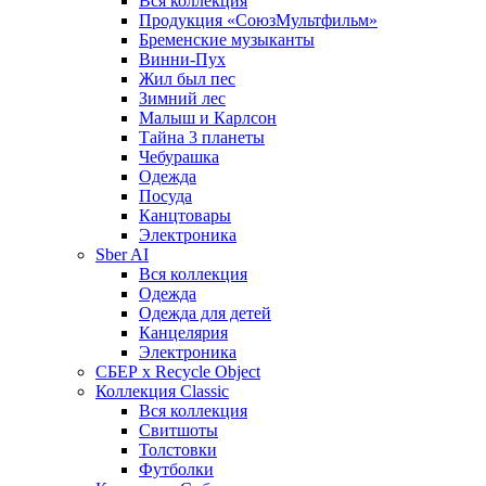
Вся коллекция
Продукция «СоюзМультфильм»
Бременские музыканты
Винни-Пух
Жил был пес
Зимний лес
Малыш и Карлсон
Тайна 3 планеты
Чебурашка
Одежда
Посуда
Канцтовары
Электроника
Sber AI
Вся коллекция
Одежда
Одежда для детей
Канцелярия
Электроника
СБЕР x Recycle Object
Коллекция Classic
Вся коллекция
Свитшоты
Толстовки
Футболки