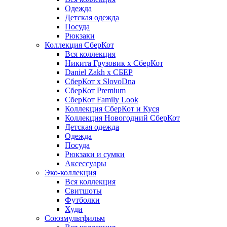
Одежда
Детская одежда
Посуда
Рюкзаки
Коллекция СберКот
Вся коллекция
Никита Грузовик х СберКот
Daniel Zakh x СБЕР
СберКот x SlovoDna
СберКот Premium
СберКот Family Look
Коллекция СберКот и Куся
Коллекция Новогодний СберКот
Детская одежда
Одежда
Посуда
Рюкзаки и сумки
Аксессуары
Эко-коллекция
Вся коллекция
Свитшоты
Футболки
Худи
Союзмультфильм