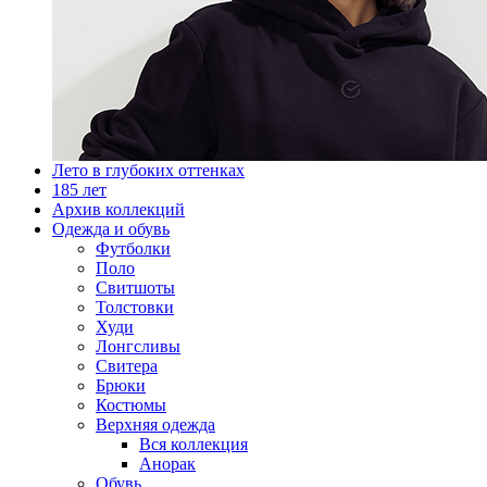
Лето в глубоких оттенках
185 лет
Архив коллекций
Одежда и обувь
Футболки
Поло
Свитшоты
Толстовки
Худи
Лонгсливы
Свитера
Брюки
Костюмы
Верхняя одежда
Вся коллекция
Анорак
Обувь