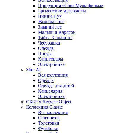
Вся коллекция
Продукция «СоюзМультфильм»
Бременские музыканты
Винни-Пух
Жил был пес
Зимний лес
Малыш и Карлсон
Тайна 3 планеты
Чебурашка
Одежда
Посуда
Канцтовары
Электроника
Sber AI
Вся коллекция
Одежда
Одежда для детей
Канцелярия
Электроника
СБЕР x Recycle Object
Коллекция Classic
Вся коллекция
Свитшоты
Толстовки
Футболки