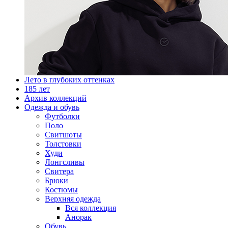
Лето в глубоких оттенках
185 лет
Архив коллекций
Одежда и обувь
Футболки
Поло
Свитшоты
Толстовки
Худи
Лонгсливы
Свитера
Брюки
Костюмы
Верхняя одежда
Вся коллекция
Анорак
Обувь