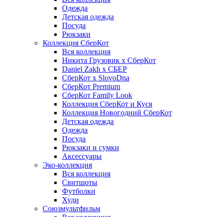
Одежда
Детская одежда
Посуда
Рюкзаки
Коллекция СберКот
Вся коллекция
Никита Грузовик х СберКот
Daniel Zakh x СБЕР
СберКот x SlovoDna
СберКот Premium
СберКот Family Look
Коллекция СберКот и Куся
Коллекция Новогодний СберКот
Детская одежда
Одежда
Посуда
Рюкзаки и сумки
Аксессуары
Эко-коллекция
Вся коллекция
Свитшоты
Футболки
Худи
Союзмультфильм