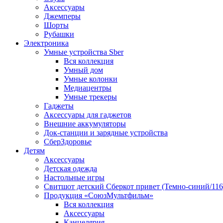
Аксессуары
Джемперы
Шорты
Рубашки
Электроника
Умные устройства Sber
Вся коллекция
Умный дом
Умные колонки
Медиацентры
Умные трекеры
Гаджеты
Аксессуары для гаджетов
Внешние аккумуляторы
Док-станции и зарядные устройства
СберЗдоровье
Детям
Аксессуары
Детская одежда
Настольные игры
Свитшот детский Сберкот привет (Темно-синий/116
Продукция «СоюзМультфильм»
Вся коллекция
Аксессуары
Канцелярия