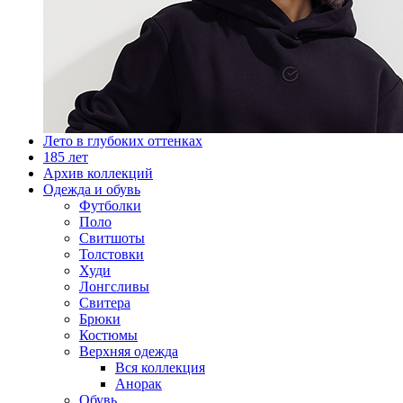
Лето в глубоких оттенках
185 лет
Архив коллекций
Одежда и обувь
Футболки
Поло
Свитшоты
Толстовки
Худи
Лонгсливы
Свитера
Брюки
Костюмы
Верхняя одежда
Вся коллекция
Анорак
Обувь