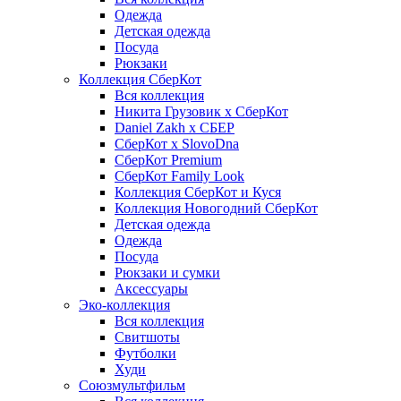
Одежда
Детская одежда
Посуда
Рюкзаки
Коллекция СберКот
Вся коллекция
Никита Грузовик х СберКот
Daniel Zakh x СБЕР
СберКот x SlovoDna
СберКот Premium
СберКот Family Look
Коллекция СберКот и Куся
Коллекция Новогодний СберКот
Детская одежда
Одежда
Посуда
Рюкзаки и сумки
Аксессуары
Эко-коллекция
Вся коллекция
Свитшоты
Футболки
Худи
Союзмультфильм