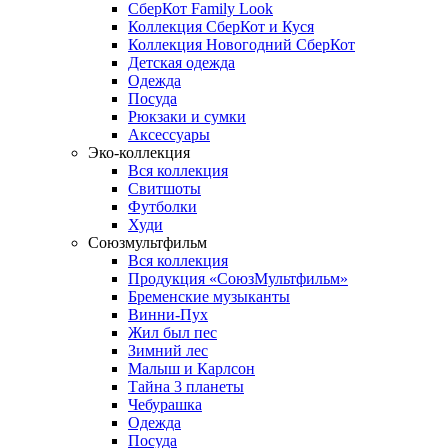
СберКот Family Look
Коллекция СберКот и Куся
Коллекция Новогодний СберКот
Детская одежда
Одежда
Посуда
Рюкзаки и сумки
Аксессуары
Эко-коллекция
Вся коллекция
Свитшоты
Футболки
Худи
Союзмультфильм
Вся коллекция
Продукция «СоюзМультфильм»
Бременские музыканты
Винни-Пух
Жил был пес
Зимний лес
Малыш и Карлсон
Тайна 3 планеты
Чебурашка
Одежда
Посуда