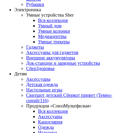
Рубашки
Электроника
Умные устройства Sber
Вся коллекция
Умный дом
Умные колонки
Медиацентры
Умные трекеры
Гаджеты
Аксессуары для гаджетов
Внешние аккумуляторы
Док-станции и зарядные устройства
СберЗдоровье
Детям
Аксессуары
Детская одежда
Настольные игры
Свитшот детский Сберкот привет (Темно-
синий/116)
Продукция «СоюзМультфильм»
Вся коллекция
Аксессуары
Канцелярия
Одежда
Игрушки