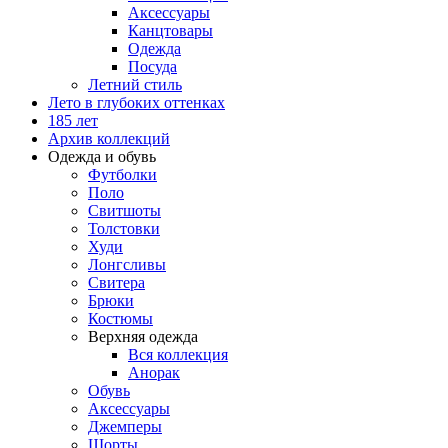
Аксессуары
Канцтовары
Одежда
Посуда
Летний стиль
Лето в глубоких оттенках
185 лет
Архив коллекций
Одежда и обувь
Футболки
Поло
Свитшоты
Толстовки
Худи
Лонгсливы
Свитера
Брюки
Костюмы
Верхняя одежда
Вся коллекция
Анорак
Обувь
Аксессуары
Джемперы
Шорты