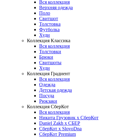
Вся коллекция
Верхняя одежда
Поло
Свитшот
Толстовка
Футболка
Худи
Коллекция Классика
Вся коллекция
Толстовки
Брюки
Свитшоты
Худи
Коллекция Градиент
Вся коллекция
Одежда
Детская одежда
Посуда
Рюкзаки
Коллекция СберКот
Вся коллекция
Никита Грузовик х СберКот
Daniel Zakh x СБЕР
СберКот x SlovoDna
СберКот Premium