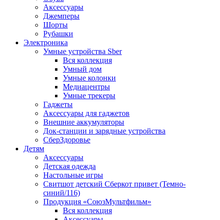
Аксессуары
Джемперы
Шорты
Рубашки
Электроника
Умные устройства Sber
Вся коллекция
Умный дом
Умные колонки
Медиацентры
Умные трекеры
Гаджеты
Аксессуары для гаджетов
Внешние аккумуляторы
Док-станции и зарядные устройства
СберЗдоровье
Детям
Аксессуары
Детская одежда
Настольные игры
Свитшот детский Сберкот привет (Темно-
синий/116)
Продукция «СоюзМультфильм»
Вся коллекция
Аксессуары