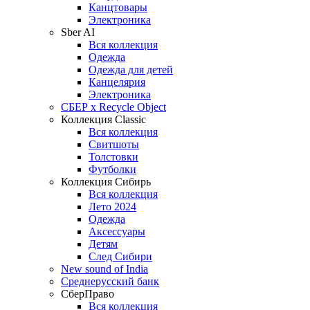
Канцтовары
Электроника
Sber AI
Вся коллекция
Одежда
Одежда для детей
Канцелярия
Электроника
СБЕР x Recycle Object
Коллекция Classic
Вся коллекция
Свитшоты
Толстовки
Футболки
Коллекция Сибирь
Вся коллекция
Лето 2024
Одежда
Аксессуары
Детям
След Сибири
New sound of India
Среднерусский банк
СберПраво
Вся коллекция