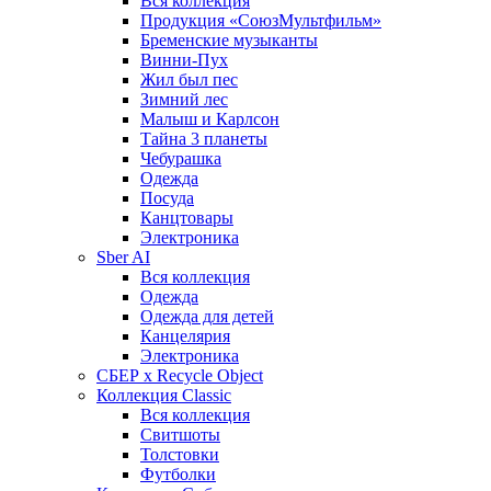
Вся коллекция
Продукция «СоюзМультфильм»
Бременские музыканты
Винни-Пух
Жил был пес
Зимний лес
Малыш и Карлсон
Тайна 3 планеты
Чебурашка
Одежда
Посуда
Канцтовары
Электроника
Sber AI
Вся коллекция
Одежда
Одежда для детей
Канцелярия
Электроника
СБЕР x Recycle Object
Коллекция Classic
Вся коллекция
Свитшоты
Толстовки
Футболки