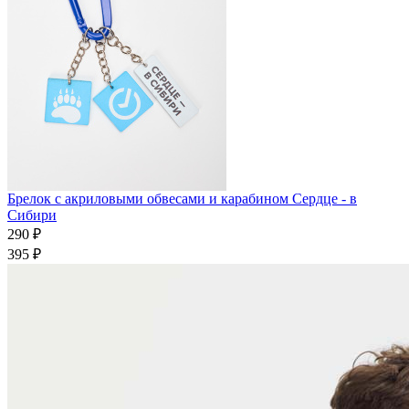
Брелок с акриловыми обвесами и карабином Сердце - в
Сибири
290 ₽
395 ₽