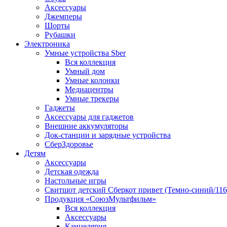
Аксессуары
Джемперы
Шорты
Рубашки
Электроника
Умные устройства Sber
Вся коллекция
Умный дом
Умные колонки
Медиацентры
Умные трекеры
Гаджеты
Аксессуары для гаджетов
Внешние аккумуляторы
Док-станции и зарядные устройства
СберЗдоровье
Детям
Аксессуары
Детская одежда
Настольные игры
Свитшот детский Сберкот привет (Темно-синий/116
Продукция «СоюзМультфильм»
Вся коллекция
Аксессуары
Канцелярия