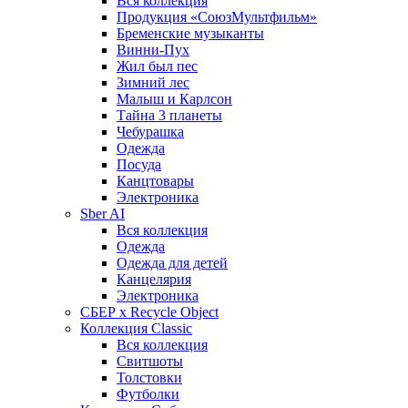
Вся коллекция
Продукция «СоюзМультфильм»
Бременские музыканты
Винни-Пух
Жил был пес
Зимний лес
Малыш и Карлсон
Тайна 3 планеты
Чебурашка
Одежда
Посуда
Канцтовары
Электроника
Sber AI
Вся коллекция
Одежда
Одежда для детей
Канцелярия
Электроника
СБЕР x Recycle Object
Коллекция Classic
Вся коллекция
Свитшоты
Толстовки
Футболки