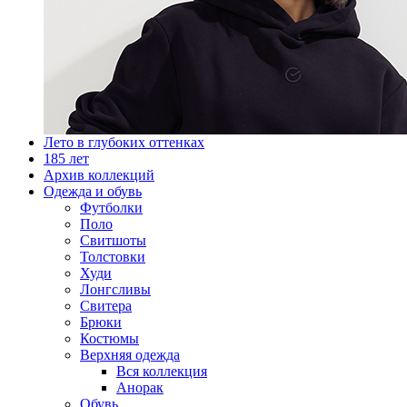
Лето в глубоких оттенках
185 лет
Архив коллекций
Одежда и обувь
Футболки
Поло
Свитшоты
Толстовки
Худи
Лонгсливы
Свитера
Брюки
Костюмы
Верхняя одежда
Вся коллекция
Анорак
Обувь