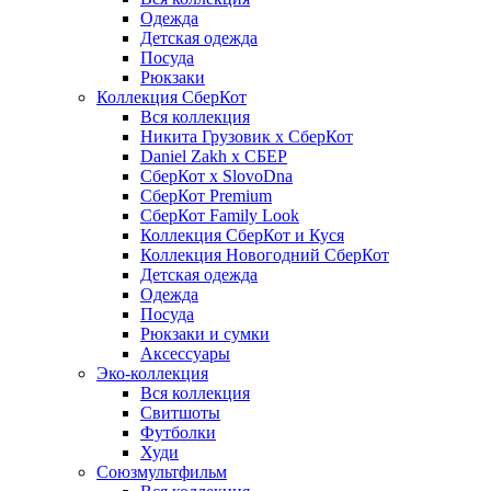
Одежда
Детская одежда
Посуда
Рюкзаки
Коллекция СберКот
Вся коллекция
Никита Грузовик х СберКот
Daniel Zakh x СБЕР
СберКот x SlovoDna
СберКот Premium
СберКот Family Look
Коллекция СберКот и Куся
Коллекция Новогодний СберКот
Детская одежда
Одежда
Посуда
Рюкзаки и сумки
Аксессуары
Эко-коллекция
Вся коллекция
Свитшоты
Футболки
Худи
Союзмультфильм