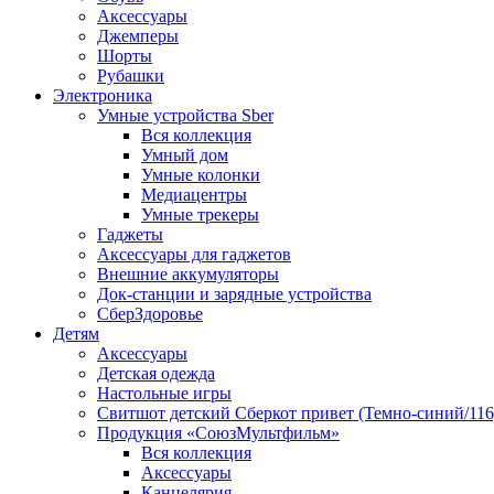
Аксессуары
Джемперы
Шорты
Рубашки
Электроника
Умные устройства Sber
Вся коллекция
Умный дом
Умные колонки
Медиацентры
Умные трекеры
Гаджеты
Аксессуары для гаджетов
Внешние аккумуляторы
Док-станции и зарядные устройства
СберЗдоровье
Детям
Аксессуары
Детская одежда
Настольные игры
Свитшот детский Сберкот привет (Темно-синий/116
Продукция «СоюзМультфильм»
Вся коллекция
Аксессуары
Канцелярия