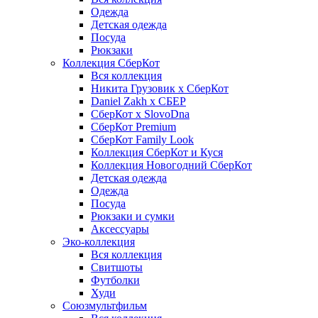
Одежда
Детская одежда
Посуда
Рюкзаки
Коллекция СберКот
Вся коллекция
Никита Грузовик х СберКот
Daniel Zakh x СБЕР
СберКот x SlovoDna
СберКот Premium
СберКот Family Look
Коллекция СберКот и Куся
Коллекция Новогодний СберКот
Детская одежда
Одежда
Посуда
Рюкзаки и сумки
Аксессуары
Эко-коллекция
Вся коллекция
Свитшоты
Футболки
Худи
Союзмультфильм