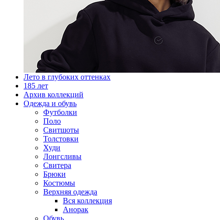
Лето в глубоких оттенках
185 лет
Архив коллекций
Одежда и обувь
Футболки
Поло
Свитшоты
Толстовки
Худи
Лонгсливы
Свитера
Брюки
Костюмы
Верхняя одежда
Вся коллекция
Анорак
Обувь