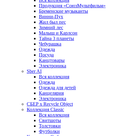
Вся коллекция
Продукция «СоюзМультфильм»
Бременские музыканты
Винни-Пух
Жил был пес
Зимний лес
Малыш и Карлсон
Тайна 3 планеты
Чебурашка
Одежда
Посуда
Канцтовары
Электроника
Sber AI
Вся коллекция
Одежда
Одежда для детей
Канцелярия
Электроника
СБЕР x Recycle Object
Коллекция Classic
Вся коллекция
Свитшоты
Толстовки
Футболки