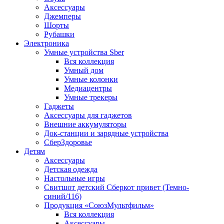
Аксессуары
Джемперы
Шорты
Рубашки
Электроника
Умные устройства Sber
Вся коллекция
Умный дом
Умные колонки
Медиацентры
Умные трекеры
Гаджеты
Аксессуары для гаджетов
Внешние аккумуляторы
Док-станции и зарядные устройства
СберЗдоровье
Детям
Аксессуары
Детская одежда
Настольные игры
Свитшот детский Сберкот привет (Темно-
синий/116)
Продукция «СоюзМультфильм»
Вся коллекция
Аксессуары