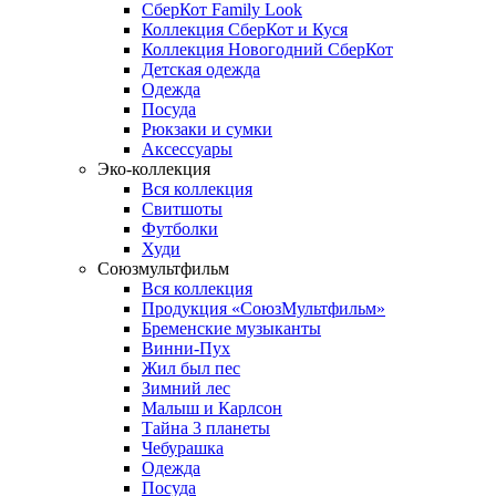
СберКот Family Look
Коллекция СберКот и Куся
Коллекция Новогодний СберКот
Детская одежда
Одежда
Посуда
Рюкзаки и сумки
Аксессуары
Эко-коллекция
Вся коллекция
Свитшоты
Футболки
Худи
Союзмультфильм
Вся коллекция
Продукция «СоюзМультфильм»
Бременские музыканты
Винни-Пух
Жил был пес
Зимний лес
Малыш и Карлсон
Тайна 3 планеты
Чебурашка
Одежда
Посуда