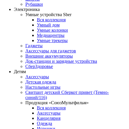
Рубашки
Электроника
Умные устройства Sber
Вся коллекция
Умный дом
Умные колонки
Медиацентры
Умные трекеры
Гаджеты
Аксессуары для гаджетов
Внешние аккумуляторы
Док-станции и зарядные устройства
СберЗдоровье
Детям
Аксессуары
Детская одежда
Настольные игры
Свитшот детский Сберкот привет (Темно-
синий/116)
Продукция «СоюзМультфильм»
Вся коллекция
Аксессуары
Канцелярия
Одежда
Игрушки