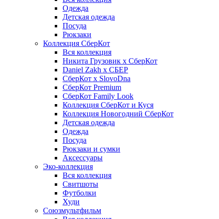
Одежда
Детская одежда
Посуда
Рюкзаки
Коллекция СберКот
Вся коллекция
Никита Грузовик х СберКот
Daniel Zakh x СБЕР
СберКот x SlovoDna
СберКот Premium
СберКот Family Look
Коллекция СберКот и Куся
Коллекция Новогодний СберКот
Детская одежда
Одежда
Посуда
Рюкзаки и сумки
Аксессуары
Эко-коллекция
Вся коллекция
Свитшоты
Футболки
Худи
Союзмультфильм