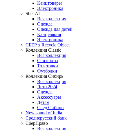
Канцтовары
Электроника
Sber AI
Вся коллекция
Одежда
Одежда для детей
Канцелярия
Электроника
СБЕР x Recycle Object
Коллекция Classic
Вся коллекция
Свитшоты
Толстовки
Футболки
Коллекция Сибирь
Вся коллекция
Лето 2024
Одежда
Аксессуары
Детям
След Сибири
New sound of India
Среднерусский банк
СберПраво
Вся коллекция