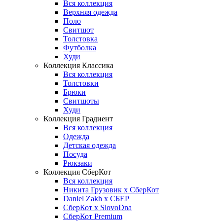
Вся коллекция
Верхняя одежда
Поло
Свитшот
Толстовка
Футболка
Худи
Коллекция Классика
Вся коллекция
Толстовки
Брюки
Свитшоты
Худи
Коллекция Градиент
Вся коллекция
Одежда
Детская одежда
Посуда
Рюкзаки
Коллекция СберКот
Вся коллекция
Никита Грузовик х СберКот
Daniel Zakh x СБЕР
СберКот x SlovoDna
СберКот Premium