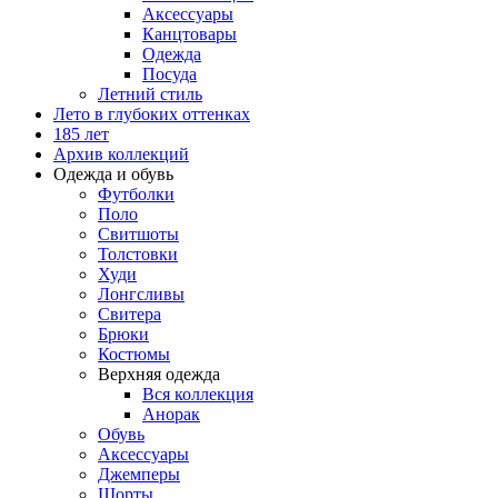
Аксессуары
Канцтовары
Одежда
Посуда
Летний стиль
Лето в глубоких оттенках
185 лет
Архив коллекций
Одежда и обувь
Футболки
Поло
Свитшоты
Толстовки
Худи
Лонгсливы
Свитера
Брюки
Костюмы
Верхняя одежда
Вся коллекция
Анорак
Обувь
Аксессуары
Джемперы
Шорты