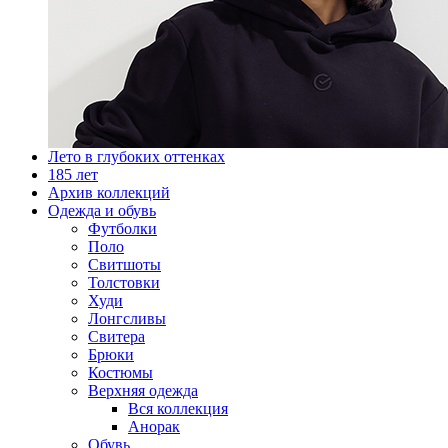
Лето в глубоких оттенках
185 лет
Архив коллекций
Одежда и обувь
Футболки
Поло
Свитшоты
Толстовки
Худи
Лонгсливы
Свитера
Брюки
Костюмы
Верхняя одежда
Вся коллекция
Анорак
Обувь