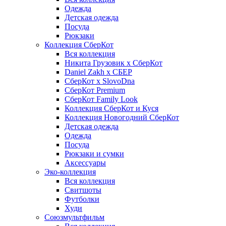
Одежда
Детская одежда
Посуда
Рюкзаки
Коллекция СберКот
Вся коллекция
Никита Грузовик х СберКот
Daniel Zakh x СБЕР
СберКот x SlovoDna
СберКот Premium
СберКот Family Look
Коллекция СберКот и Куся
Коллекция Новогодний СберКот
Детская одежда
Одежда
Посуда
Рюкзаки и сумки
Аксессуары
Эко-коллекция
Вся коллекция
Свитшоты
Футболки
Худи
Союзмультфильм