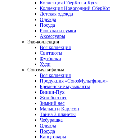
Коллекция СберКот и Куся
Коллекция Новогодний СберКот
Детская одежда
Одежда
Посуда
Рюкзаки и сумки
Аксессуары
Эко-коллекция
Вся коллекция
Свитшоты
Футболки
Худи
Союзмультфильм
Вся коллекция
Продукция «СоюзМультфильм»
Бременские музыканты
Винни-Пух
Жил был пес
Зимний лес
Малыш и Карлсон
Тайна 3 планеты
Чебурашка
Одежда
Посуда
Канцтовары