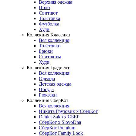
Верхняя одежда
Поло
Свитшот
Толстовка
Футболка
Худи
Коллекция Классика
Вся коллекция
Толстовки
Брюки
Свитшоты
Худи
Коллекция Градиент
Вся коллекция
Одежда
Детская одежда
Посуда
Рюкзаки
Коллекция СберКот
Вся коллекция
Никита Грузовик х СберКот
Daniel Zakh x СБЕР
СберКот x SlovoDna
СберКот Premium
СберКот Family Look