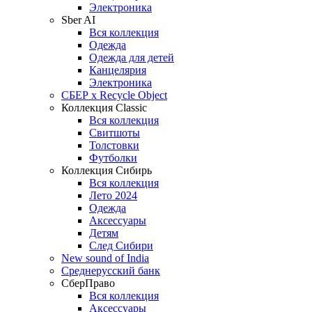
Электроника
Sber AI
Вся коллекция
Одежда
Одежда для детей
Канцелярия
Электроника
СБЕР x Recycle Object
Коллекция Classic
Вся коллекция
Свитшоты
Толстовки
Футболки
Коллекция Сибирь
Вся коллекция
Лето 2024
Одежда
Аксессуары
Детям
След Сибири
New sound of India
Среднерусский банк
СберПраво
Вся коллекция
Аксессуары