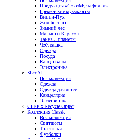
Вся коллекция
Продукция «СоюзМультфильм»
Бременские музыканты
Винни-Пух
Жил был пес
Зимний лес
Малыш и Карлсон
Тайна 3 планеты
Чебурашка
Одежда
Посуда
Канцтовары
Электроника
Sber AI
Вся коллекция
Одежда
Одежда для детей
Канцелярия
Электроника
СБЕР x Recycle Object
Коллекция Classic
Вся коллекция
Свитшоты
Толстовки
Футболки