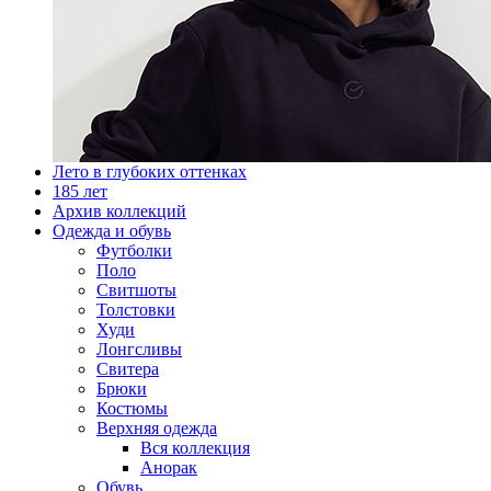
Лето в глубоких оттенках
185 лет
Архив коллекций
Одежда и обувь
Футболки
Поло
Свитшоты
Толстовки
Худи
Лонгсливы
Свитера
Брюки
Костюмы
Верхняя одежда
Вся коллекция
Анорак
Обувь