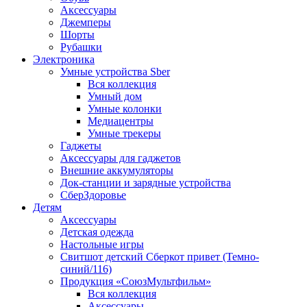
Аксессуары
Джемперы
Шорты
Рубашки
Электроника
Умные устройства Sber
Вся коллекция
Умный дом
Умные колонки
Медиацентры
Умные трекеры
Гаджеты
Аксессуары для гаджетов
Внешние аккумуляторы
Док-станции и зарядные устройства
СберЗдоровье
Детям
Аксессуары
Детская одежда
Настольные игры
Свитшот детский Сберкот привет (Темно-
синий/116)
Продукция «СоюзМультфильм»
Вся коллекция
Аксессуары