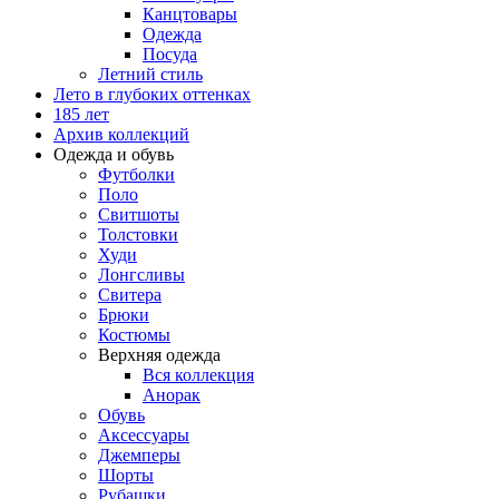
Канцтовары
Одежда
Посуда
Летний стиль
Лето в глубоких оттенках
185 лет
Архив коллекций
Одежда и обувь
Футболки
Поло
Свитшоты
Толстовки
Худи
Лонгсливы
Свитера
Брюки
Костюмы
Верхняя одежда
Вся коллекция
Анорак
Обувь
Аксессуары
Джемперы
Шорты
Рубашки