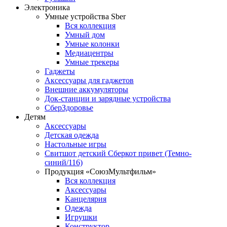
Электроника
Умные устройства Sber
Вся коллекция
Умный дом
Умные колонки
Медиацентры
Умные трекеры
Гаджеты
Аксессуары для гаджетов
Внешние аккумуляторы
Док-станции и зарядные устройства
СберЗдоровье
Детям
Аксессуары
Детская одежда
Настольные игры
Свитшот детский Сберкот привет (Темно-
синий/116)
Продукция «СоюзМультфильм»
Вся коллекция
Аксессуары
Канцелярия
Одежда
Игрушки
Конструктор