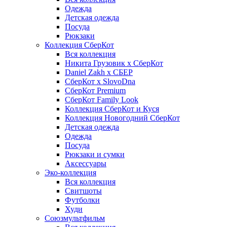
Одежда
Детская одежда
Посуда
Рюкзаки
Коллекция СберКот
Вся коллекция
Никита Грузовик х СберКот
Daniel Zakh x СБЕР
СберКот x SlovoDna
СберКот Premium
СберКот Family Look
Коллекция СберКот и Куся
Коллекция Новогодний СберКот
Детская одежда
Одежда
Посуда
Рюкзаки и сумки
Аксессуары
Эко-коллекция
Вся коллекция
Свитшоты
Футболки
Худи
Союзмультфильм