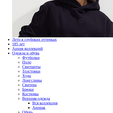
Лето в глубоких оттенках
185 лет
Архив коллекций
Одежда и обувь
Футболки
Поло
Свитшоты
Толстовки
Худи
Лонгсливы
Свитера
Брюки
Костюмы
Верхняя одежда
Вся коллекция
Анорак
Обувь