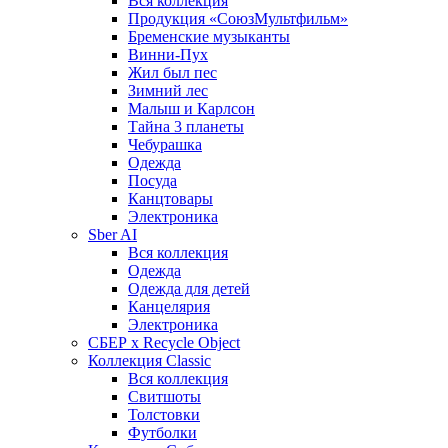
Вся коллекция
Продукция «СоюзМультфильм»
Бременские музыканты
Винни-Пух
Жил был пес
Зимний лес
Малыш и Карлсон
Тайна 3 планеты
Чебурашка
Одежда
Посуда
Канцтовары
Электроника
Sber AI
Вся коллекция
Одежда
Одежда для детей
Канцелярия
Электроника
СБЕР x Recycle Object
Коллекция Classic
Вся коллекция
Свитшоты
Толстовки
Футболки