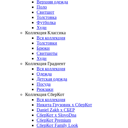
Верхняя одежда
Поло
Свитшот
Толстовка
Футболка
Худи
Коллекция Классика
Вся коллекция
Толстовки
Брюки
Свитшоты
Худи
Коллекция Градиент
Вся коллекция
Одежда
Детская одежда
Посуда
Рюкзаки
Коллекция СберКот
Вся коллекция
Никита Грузовик х СберКот
Daniel Zakh x СБЕР
СберКот x SlovoDna
СберКот Premium
СберКот Family Look