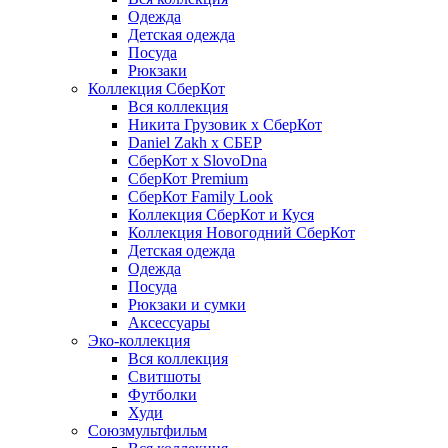
Одежда
Детская одежда
Посуда
Рюкзаки
Коллекция СберКот
Вся коллекция
Никита Грузовик х СберКот
Daniel Zakh x СБЕР
СберКот x SlovoDna
СберКот Premium
СберКот Family Look
Коллекция СберКот и Куся
Коллекция Новогодний СберКот
Детская одежда
Одежда
Посуда
Рюкзаки и сумки
Аксессуары
Эко-коллекция
Вся коллекция
Свитшоты
Футболки
Худи
Союзмультфильм