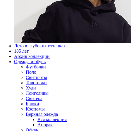
Лето в глубоких оттенках
185 лет
Архив коллекций
Одежда и обувь
Футболки
Поло
Свитшоты
Толстовки
Худи
Лонгсливы
Свитера
Брюки
Костюмы
Верхняя одежда
Вся коллекция
Анорак
Обувь