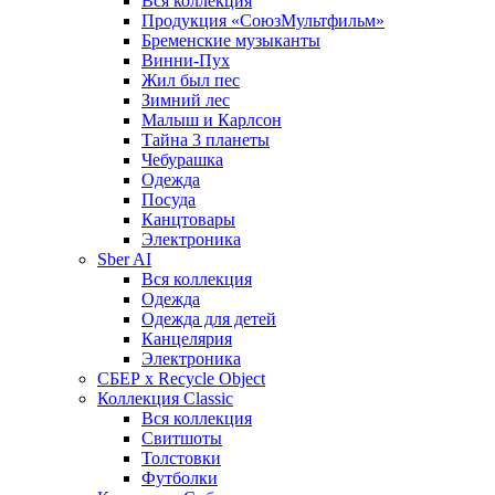
Вся коллекция
Продукция «СоюзМультфильм»
Бременские музыканты
Винни-Пух
Жил был пес
Зимний лес
Малыш и Карлсон
Тайна 3 планеты
Чебурашка
Одежда
Посуда
Канцтовары
Электроника
Sber AI
Вся коллекция
Одежда
Одежда для детей
Канцелярия
Электроника
СБЕР x Recycle Object
Коллекция Classic
Вся коллекция
Свитшоты
Толстовки
Футболки