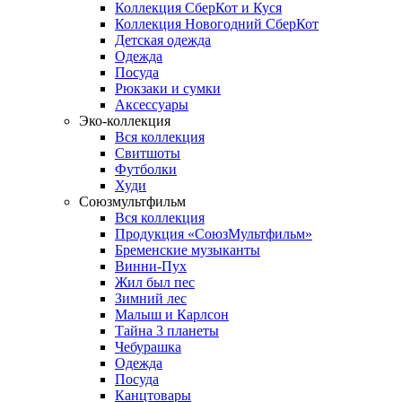
Коллекция СберКот и Куся
Коллекция Новогодний СберКот
Детская одежда
Одежда
Посуда
Рюкзаки и сумки
Аксессуары
Эко-коллекция
Вся коллекция
Свитшоты
Футболки
Худи
Союзмультфильм
Вся коллекция
Продукция «СоюзМультфильм»
Бременские музыканты
Винни-Пух
Жил был пес
Зимний лес
Малыш и Карлсон
Тайна 3 планеты
Чебурашка
Одежда
Посуда
Канцтовары