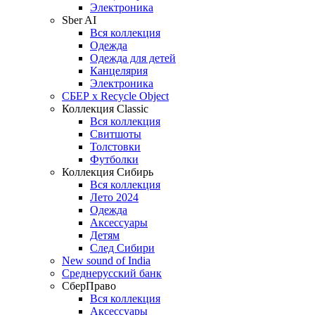
Электроника
Sber AI
Вся коллекция
Одежда
Одежда для детей
Канцелярия
Электроника
СБЕР x Recycle Object
Коллекция Classic
Вся коллекция
Свитшоты
Толстовки
Футболки
Коллекция Сибирь
Вся коллекция
Лето 2024
Одежда
Аксессуары
Детям
След Сибири
New sound of India
Среднерусский банк
СберПраво
Вся коллекция
Аксессуары