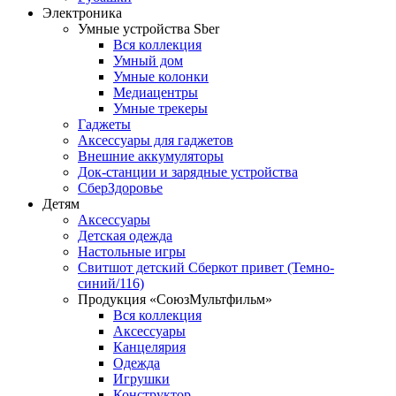
Электроника
Умные устройства Sber
Вся коллекция
Умный дом
Умные колонки
Медиацентры
Умные трекеры
Гаджеты
Аксессуары для гаджетов
Внешние аккумуляторы
Док-станции и зарядные устройства
СберЗдоровье
Детям
Аксессуары
Детская одежда
Настольные игры
Свитшот детский Сберкот привет (Темно-
синий/116)
Продукция «СоюзМультфильм»
Вся коллекция
Аксессуары
Канцелярия
Одежда
Игрушки
Конструктор