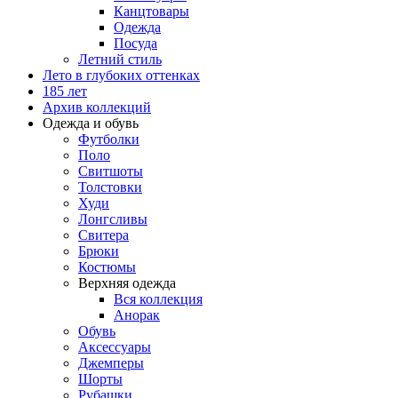
Канцтовары
Одежда
Посуда
Летний стиль
Лето в глубоких оттенках
185 лет
Архив коллекций
Одежда и обувь
Футболки
Поло
Свитшоты
Толстовки
Худи
Лонгсливы
Свитера
Брюки
Костюмы
Верхняя одежда
Вся коллекция
Анорак
Обувь
Аксессуары
Джемперы
Шорты
Рубашки