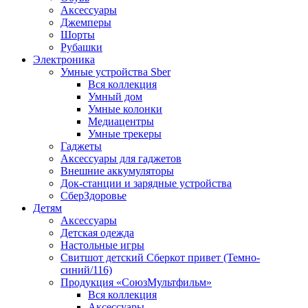
Аксессуары
Джемперы
Шорты
Рубашки
Электроника
Умные устройства Sber
Вся коллекция
Умный дом
Умные колонки
Медиацентры
Умные трекеры
Гаджеты
Аксессуары для гаджетов
Внешние аккумуляторы
Док-станции и зарядные устройства
СберЗдоровье
Детям
Аксессуары
Детская одежда
Настольные игры
Свитшот детский Сберкот привет (Темно-
синий/116)
Продукция «СоюзМультфильм»
Вся коллекция
Аксессуары