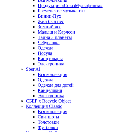
Вся коллекция
Продукция «СоюзМультфильм»
Бременские музыканты
Винни-Пух
Жил был пес
Зимний лес
Малыш и Карлсон
Тайна 3 планеты
Чебурашка
Одежда
Посуда
Канцтовары
Электроника
Sber AI
Вся коллекция
Одежда
Одежда для детей
Канцелярия
Электроника
СБЕР x Recycle Object
Коллекция Classic
Вся коллекция
Свитшоты
Толстовки
Футболки