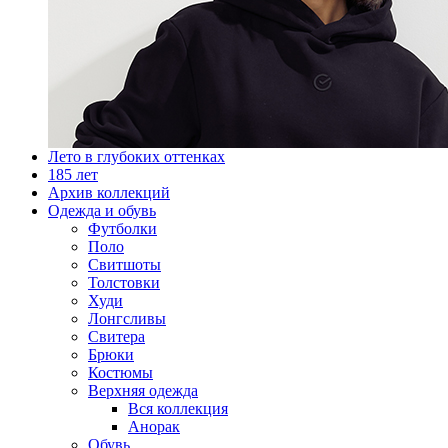
Лето в глубоких оттенках
185 лет
Архив коллекций
Одежда и обувь
Футболки
Поло
Свитшоты
Толстовки
Худи
Лонгсливы
Свитера
Брюки
Костюмы
Верхняя одежда
Вся коллекция
Анорак
Обувь