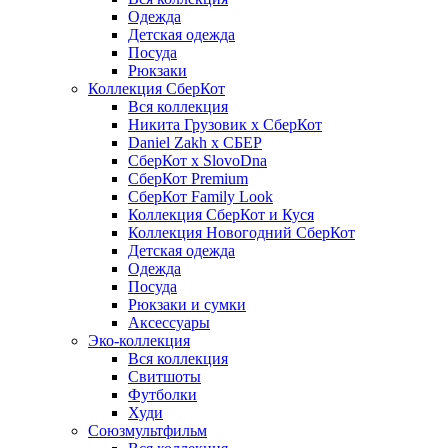
Одежда
Детская одежда
Посуда
Рюкзаки
Коллекция СберКот
Вся коллекция
Никита Грузовик х СберКот
Daniel Zakh x СБЕР
СберКот x SlovoDna
СберКот Premium
СберКот Family Look
Коллекция СберКот и Куся
Коллекция Новогодний СберКот
Детская одежда
Одежда
Посуда
Рюкзаки и сумки
Аксессуары
Эко-коллекция
Вся коллекция
Свитшоты
Футболки
Худи
Союзмультфильм