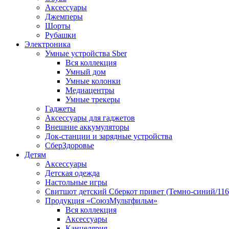
Аксессуары
Джемперы
Шорты
Рубашки
Электроника
Умные устройства Sber
Вся коллекция
Умный дом
Умные колонки
Медиацентры
Умные трекеры
Гаджеты
Аксессуары для гаджетов
Внешние аккумуляторы
Док-станции и зарядные устройства
СберЗдоровье
Детям
Аксессуары
Детская одежда
Настольные игры
Свитшот детский Сберкот привет (Темно-синий/116
Продукция «СоюзМультфильм»
Вся коллекция
Аксессуары
Канцелярия