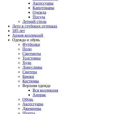
Аксессуары
Канцтовары
Одежда
Посуда
Летний стиль
Лето в глубоких оттенках
185 лет
Архив коллекций
Одежда и обувь
Футболки
Поло
Свитшоты
Толстовки
Худи
Лонгсливы
Свитера
Брюки
Костюмы
Верхняя одежда
Вся коллекция
Анорак
Обувь
Аксессуары
Джемперы
Шорты