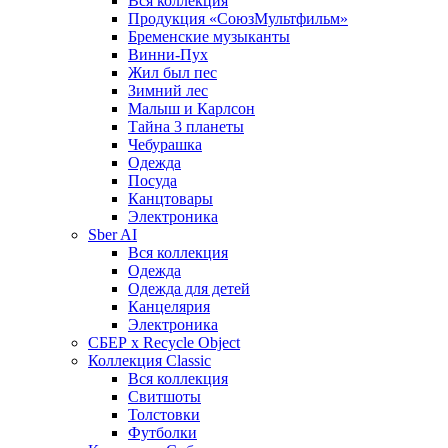
Вся коллекция
Продукция «СоюзМультфильм»
Бременские музыканты
Винни-Пух
Жил был пес
Зимний лес
Малыш и Карлсон
Тайна 3 планеты
Чебурашка
Одежда
Посуда
Канцтовары
Электроника
Sber AI
Вся коллекция
Одежда
Одежда для детей
Канцелярия
Электроника
СБЕР x Recycle Object
Коллекция Classic
Вся коллекция
Свитшоты
Толстовки
Футболки