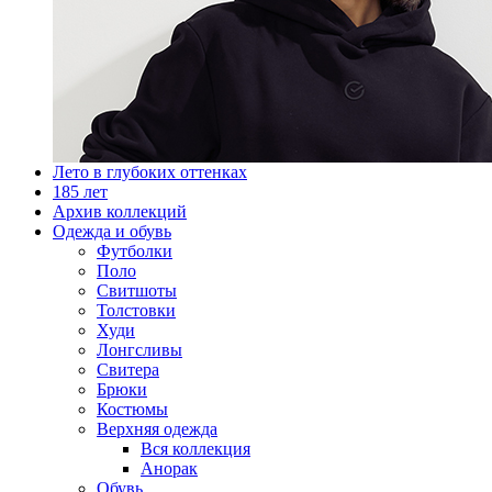
Лето в глубоких оттенках
185 лет
Архив коллекций
Одежда и обувь
Футболки
Поло
Свитшоты
Толстовки
Худи
Лонгсливы
Свитера
Брюки
Костюмы
Верхняя одежда
Вся коллекция
Анорак
Обувь