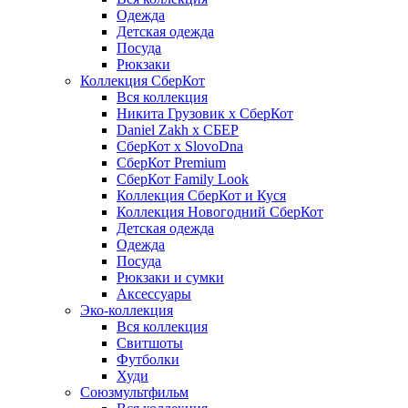
Одежда
Детская одежда
Посуда
Рюкзаки
Коллекция СберКот
Вся коллекция
Никита Грузовик х СберКот
Daniel Zakh x СБЕР
СберКот x SlovoDna
СберКот Premium
СберКот Family Look
Коллекция СберКот и Куся
Коллекция Новогодний СберКот
Детская одежда
Одежда
Посуда
Рюкзаки и сумки
Аксессуары
Эко-коллекция
Вся коллекция
Свитшоты
Футболки
Худи
Союзмультфильм