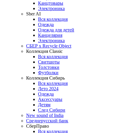
Канцтовары
Электроника
Sber AI
Вся коллекция
Одежда
Одежда для детей
Канцелярия
Электроника
СБЕР x Recycle Object
Коллекция Classic
Вся коллекция
Свитшоты
Толстовки
Футболки
Коллекция Сибирь
Вся коллекция
Лето 2024
Одежда
Аксессуары
Детям
След Сибири
New sound of India
Среднерусский банк
СберПраво
Вся коллекция