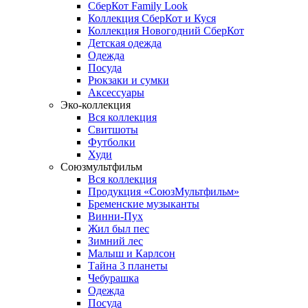
СберКот Family Look
Коллекция СберКот и Куся
Коллекция Новогодний СберКот
Детская одежда
Одежда
Посуда
Рюкзаки и сумки
Аксессуары
Эко-коллекция
Вся коллекция
Свитшоты
Футболки
Худи
Союзмультфильм
Вся коллекция
Продукция «СоюзМультфильм»
Бременские музыканты
Винни-Пух
Жил был пес
Зимний лес
Малыш и Карлсон
Тайна 3 планеты
Чебурашка
Одежда
Посуда