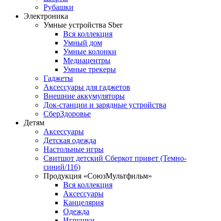
Рубашки
Электроника
Умные устройства Sber
Вся коллекция
Умный дом
Умные колонки
Медиацентры
Умные трекеры
Гаджеты
Аксессуары для гаджетов
Внешние аккумуляторы
Док-станции и зарядные устройства
СберЗдоровье
Детям
Аксессуары
Детская одежда
Настольные игры
Свитшот детский Сберкот привет (Темно-
синий/116)
Продукция «СоюзМультфильм»
Вся коллекция
Аксессуары
Канцелярия
Одежда
Игрушки