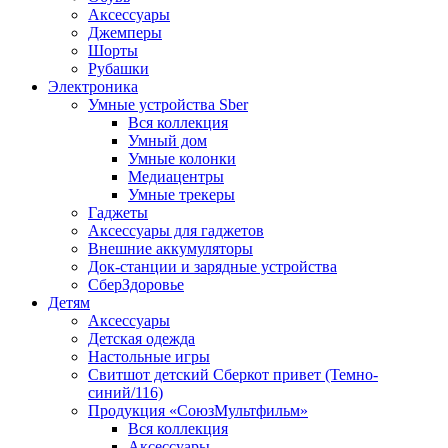
Аксессуары
Джемперы
Шорты
Рубашки
Электроника
Умные устройства Sber
Вся коллекция
Умный дом
Умные колонки
Медиацентры
Умные трекеры
Гаджеты
Аксессуары для гаджетов
Внешние аккумуляторы
Док-станции и зарядные устройства
СберЗдоровье
Детям
Аксессуары
Детская одежда
Настольные игры
Свитшот детский Сберкот привет (Темно-
синий/116)
Продукция «СоюзМультфильм»
Вся коллекция
Аксессуары