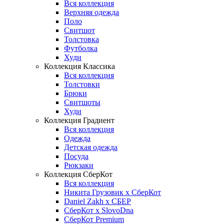
Вся коллекция
Верхняя одежда
Поло
Свитшот
Толстовка
Футболка
Худи
Коллекция Классика
Вся коллекция
Толстовки
Брюки
Свитшоты
Худи
Коллекция Градиент
Вся коллекция
Одежда
Детская одежда
Посуда
Рюкзаки
Коллекция СберКот
Вся коллекция
Никита Грузовик х СберКот
Daniel Zakh x СБЕР
СберКот x SlovoDna
СберКот Premium