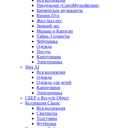
Вся коллекция
Продукция «СоюзМультфильм»
Бременские музыканты
Винни-Пух
Жил был пес
Зимний лес
Малыш и Карлсон
Тайна 3 планеты
Чебурашка
Одежда
Посуда
Канцтовары
Электроника
Sber AI
Вся коллекция
Одежда
Одежда для детей
Канцелярия
Электроника
СБЕР x Recycle Object
Коллекция Classic
Вся коллекция
Свитшоты
Толстовки
Футболки