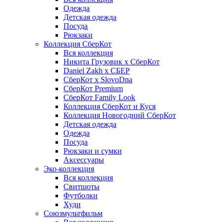
Одежда
Детская одежда
Посуда
Рюкзаки
Коллекция СберКот
Вся коллекция
Никита Грузовик х СберКот
Daniel Zakh x СБЕР
СберКот x SlovoDna
СберКот Premium
СберКот Family Look
Коллекция СберКот и Куся
Коллекция Новогодний СберКот
Детская одежда
Одежда
Посуда
Рюкзаки и сумки
Аксессуары
Эко-коллекция
Вся коллекция
Свитшоты
Футболки
Худи
Союзмультфильм