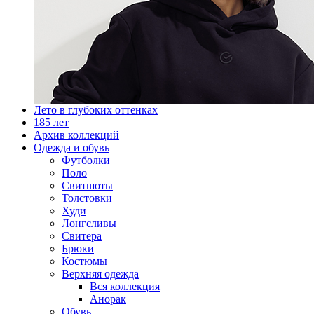
Лето в глубоких оттенках
185 лет
Архив коллекций
Одежда и обувь
Футболки
Поло
Свитшоты
Толстовки
Худи
Лонгсливы
Свитера
Брюки
Костюмы
Верхняя одежда
Вся коллекция
Анорак
Обувь