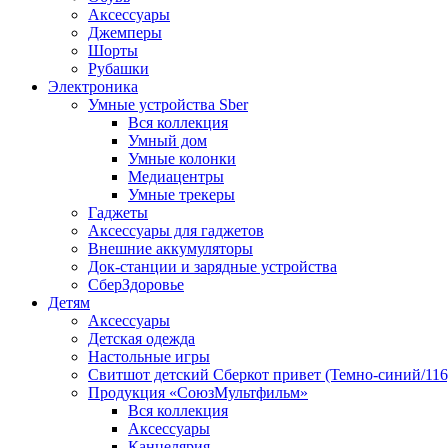
Аксессуары
Джемперы
Шорты
Рубашки
Электроника
Умные устройства Sber
Вся коллекция
Умный дом
Умные колонки
Медиацентры
Умные трекеры
Гаджеты
Аксессуары для гаджетов
Внешние аккумуляторы
Док-станции и зарядные устройства
СберЗдоровье
Детям
Аксессуары
Детская одежда
Настольные игры
Свитшот детский Сберкот привет (Темно-синий/116
Продукция «СоюзМультфильм»
Вся коллекция
Аксессуары
Канцелярия