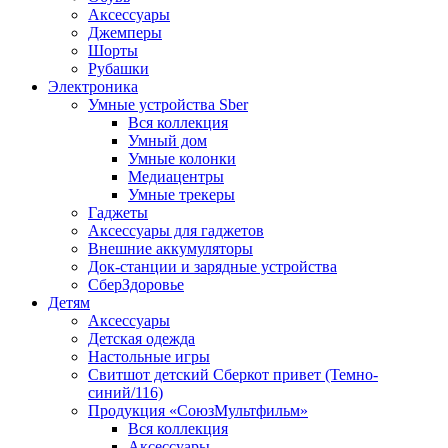
Аксессуары
Джемперы
Шорты
Рубашки
Электроника
Умные устройства Sber
Вся коллекция
Умный дом
Умные колонки
Медиацентры
Умные трекеры
Гаджеты
Аксессуары для гаджетов
Внешние аккумуляторы
Док-станции и зарядные устройства
СберЗдоровье
Детям
Аксессуары
Детская одежда
Настольные игры
Свитшот детский Сберкот привет (Темно-
синий/116)
Продукция «СоюзМультфильм»
Вся коллекция
Аксессуары