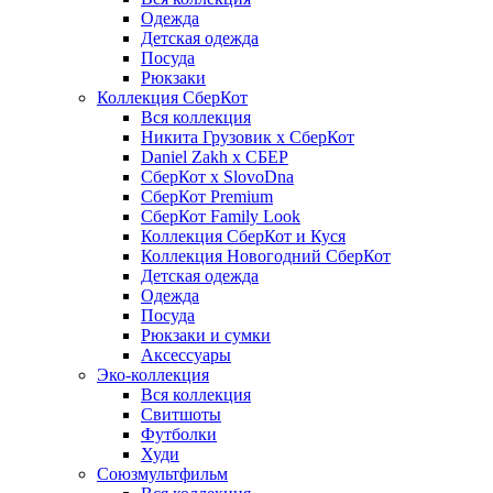
Одежда
Детская одежда
Посуда
Рюкзаки
Коллекция СберКот
Вся коллекция
Никита Грузовик х СберКот
Daniel Zakh x СБЕР
СберКот x SlovoDna
СберКот Premium
СберКот Family Look
Коллекция СберКот и Куся
Коллекция Новогодний СберКот
Детская одежда
Одежда
Посуда
Рюкзаки и сумки
Аксессуары
Эко-коллекция
Вся коллекция
Свитшоты
Футболки
Худи
Союзмультфильм