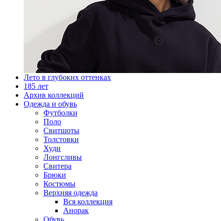
Лето в глубоких оттенках
185 лет
Архив коллекций
Одежда и обувь
Футболки
Поло
Свитшоты
Толстовки
Худи
Лонгсливы
Свитера
Брюки
Костюмы
Верхняя одежда
Вся коллекция
Анорак
Обувь