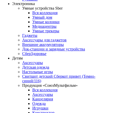
Электроника
Умные устройства Sber
Вся коллекция
Умный дом
Умные колонки
Медиацентры
Умные трекеры
Гаджеты
Аксессуары для гаджетов
Внешние аккумуляторы
Док-станции и зарядные устройства
СберЗдоровье
Детям
Аксессуары
Детская одежда
Настольные игры
Свитшот детский Сберкот привет (Темно-
синий/116)
Продукция «СоюзМультфильм»
Вся коллекция
Аксессуары
Канцелярия
Одежда
Игрушки
Конструктор