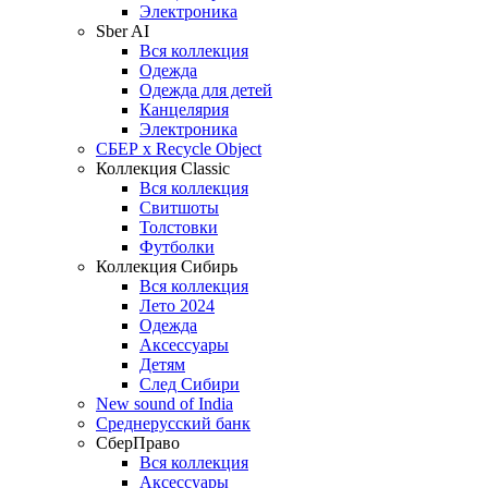
Электроника
Sber AI
Вся коллекция
Одежда
Одежда для детей
Канцелярия
Электроника
СБЕР x Recycle Object
Коллекция Classic
Вся коллекция
Свитшоты
Толстовки
Футболки
Коллекция Сибирь
Вся коллекция
Лето 2024
Одежда
Аксессуары
Детям
След Сибири
New sound of India
Среднерусский банк
СберПраво
Вся коллекция
Аксессуары