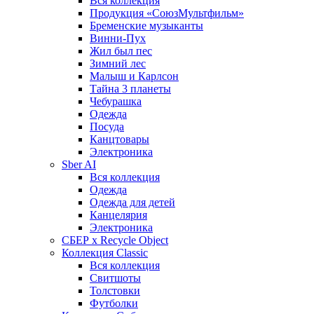
Вся коллекция
Продукция «СоюзМультфильм»
Бременские музыканты
Винни-Пух
Жил был пес
Зимний лес
Малыш и Карлсон
Тайна 3 планеты
Чебурашка
Одежда
Посуда
Канцтовары
Электроника
Sber AI
Вся коллекция
Одежда
Одежда для детей
Канцелярия
Электроника
СБЕР x Recycle Object
Коллекция Classic
Вся коллекция
Свитшоты
Толстовки
Футболки