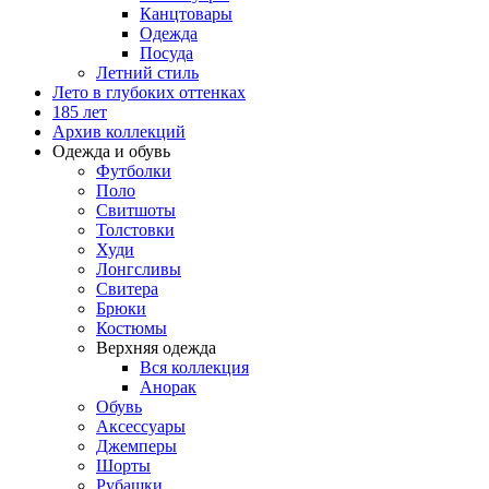
Канцтовары
Одежда
Посуда
Летний стиль
Лето в глубоких оттенках
185 лет
Архив коллекций
Одежда и обувь
Футболки
Поло
Свитшоты
Толстовки
Худи
Лонгсливы
Свитера
Брюки
Костюмы
Верхняя одежда
Вся коллекция
Анорак
Обувь
Аксессуары
Джемперы
Шорты
Рубашки