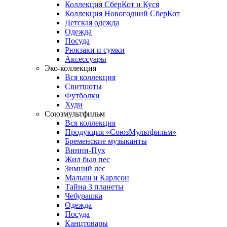
Коллекция СберКот и Куся
Коллекция Новогодний СберКот
Детская одежда
Одежда
Посуда
Рюкзаки и сумки
Аксессуары
Эко-коллекция
Вся коллекция
Свитшоты
Футболки
Худи
Союзмультфильм
Вся коллекция
Продукция «СоюзМультфильм»
Бременские музыканты
Винни-Пух
Жил был пес
Зимний лес
Малыш и Карлсон
Тайна 3 планеты
Чебурашка
Одежда
Посуда
Канцтовары