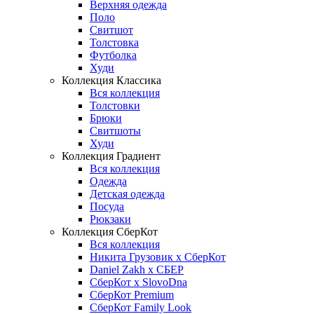
Верхняя одежда
Поло
Свитшот
Толстовка
Футболка
Худи
Коллекция Классика
Вся коллекция
Толстовки
Брюки
Свитшоты
Худи
Коллекция Градиент
Вся коллекция
Одежда
Детская одежда
Посуда
Рюкзаки
Коллекция СберКот
Вся коллекция
Никита Грузовик х СберКот
Daniel Zakh x СБЕР
СберКот x SlovoDna
СберКот Premium
СберКот Family Look