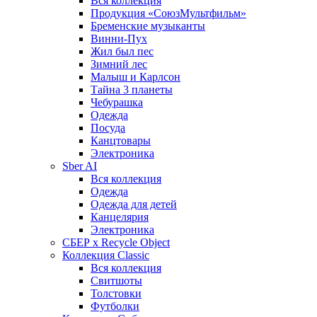
Вся коллекция
Продукция «СоюзМультфильм»
Бременские музыканты
Винни-Пух
Жил был пес
Зимний лес
Малыш и Карлсон
Тайна 3 планеты
Чебурашка
Одежда
Посуда
Канцтовары
Электроника
Sber AI
Вся коллекция
Одежда
Одежда для детей
Канцелярия
Электроника
СБЕР x Recycle Object
Коллекция Classic
Вся коллекция
Свитшоты
Толстовки
Футболки