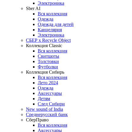
Электроника
Sber AI
Вся коллекция
Одежда
Одежда для детей
Канцелярия
Электроника
СБЕР x Recycle Object
Коллекция Classic
Вся коллекция
Свитшоты
Толстовки
Футболки
Коллекция Сибирь
Вся коллекция
Лето 2024
Одежда
Аксессуары
Детям
След Сибири
New sound of India
Среднерусский банк
СберПраво
Вся коллекция
Аксессуары