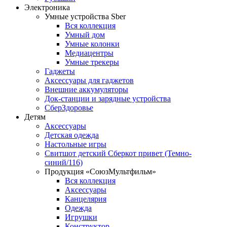
Электроника
Умные устройства Sber
Вся коллекция
Умный дом
Умные колонки
Медиацентры
Умные трекеры
Гаджеты
Аксессуары для гаджетов
Внешние аккумуляторы
Док-станции и зарядные устройства
СберЗдоровье
Детям
Аксессуары
Детская одежда
Настольные игры
Свитшот детский Сберкот привет (Темно-
синий/116)
Продукция «СоюзМультфильм»
Вся коллекция
Аксессуары
Канцелярия
Одежда
Игрушки
Конструктор