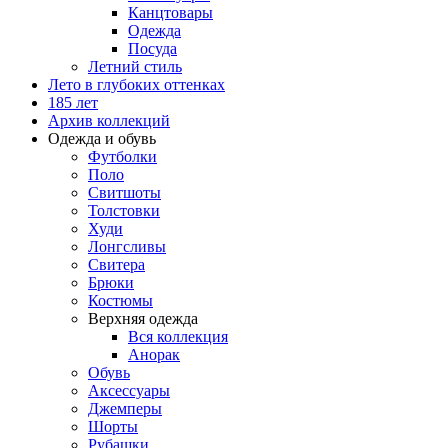
Канцтовары
Одежда
Посуда
Летний стиль
Лето в глубоких оттенках
185 лет
Архив коллекций
Одежда и обувь
Футболки
Поло
Свитшоты
Толстовки
Худи
Лонгсливы
Свитера
Брюки
Костюмы
Верхняя одежда
Вся коллекция
Анорак
Обувь
Аксессуары
Джемперы
Шорты
Рубашки