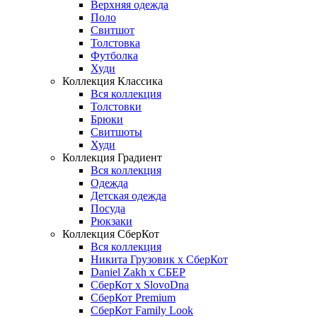
Верхняя одежда
Поло
Свитшот
Толстовка
Футболка
Худи
Коллекция Классика
Вся коллекция
Толстовки
Брюки
Свитшоты
Худи
Коллекция Градиент
Вся коллекция
Одежда
Детская одежда
Посуда
Рюкзаки
Коллекция СберКот
Вся коллекция
Никита Грузовик х СберКот
Daniel Zakh x СБЕР
СберКот x SlovoDna
СберКот Premium
СберКот Family Look