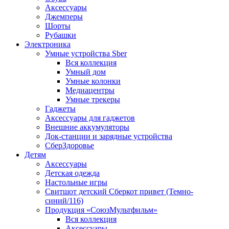
Аксессуары
Джемперы
Шорты
Рубашки
Электроника
Умные устройства Sber
Вся коллекция
Умный дом
Умные колонки
Медиацентры
Умные трекеры
Гаджеты
Аксессуары для гаджетов
Внешние аккумуляторы
Док-станции и зарядные устройства
СберЗдоровье
Детям
Аксессуары
Детская одежда
Настольные игры
Свитшот детский Сберкот привет (Темно-
синий/116)
Продукция «СоюзМультфильм»
Вся коллекция
Аксессуары