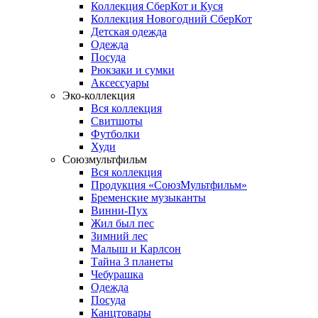
Коллекция СберКот и Куся
Коллекция Новогодний СберКот
Детская одежда
Одежда
Посуда
Рюкзаки и сумки
Аксессуары
Эко-коллекция
Вся коллекция
Свитшоты
Футболки
Худи
Союзмультфильм
Вся коллекция
Продукция «СоюзМультфильм»
Бременские музыканты
Винни-Пух
Жил был пес
Зимний лес
Малыш и Карлсон
Тайна 3 планеты
Чебурашка
Одежда
Посуда
Канцтовары