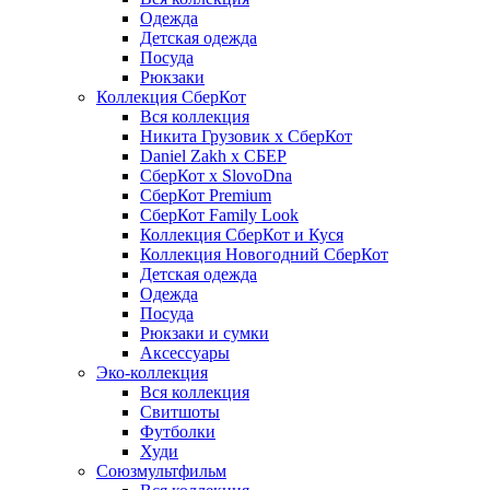
Одежда
Детская одежда
Посуда
Рюкзаки
Коллекция СберКот
Вся коллекция
Никита Грузовик х СберКот
Daniel Zakh x СБЕР
СберКот x SlovoDna
СберКот Premium
СберКот Family Look
Коллекция СберКот и Куся
Коллекция Новогодний СберКот
Детская одежда
Одежда
Посуда
Рюкзаки и сумки
Аксессуары
Эко-коллекция
Вся коллекция
Свитшоты
Футболки
Худи
Союзмультфильм