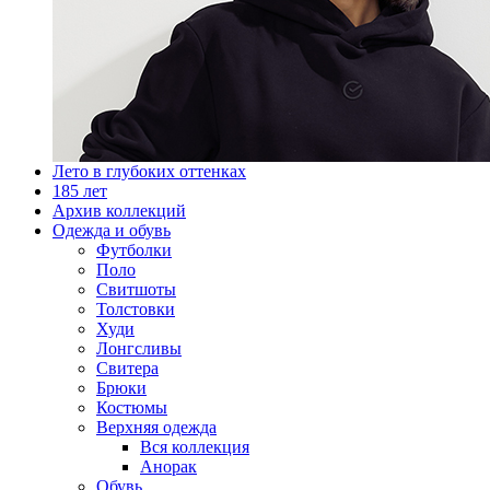
Лето в глубоких оттенках
185 лет
Архив коллекций
Одежда и обувь
Футболки
Поло
Свитшоты
Толстовки
Худи
Лонгсливы
Свитера
Брюки
Костюмы
Верхняя одежда
Вся коллекция
Анорак
Обувь