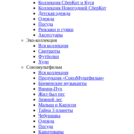
Коллекция СберКот и Куся
Коллекция Новогодний СберКот
Детская одежда
Одежда
Посуда
Рюкзаки и сумки
Аксессуары
Эко-коллекция
Вся коллекция
Свитшоты
Футболки
Худи
Союзмультфильм
Вся коллекция
Продукция «СоюзМультфильм»
Бременские музыканты
Винни-Пух
Жил был пес
Зимний лес
Малыш и Карлсон
Тайна 3 планеты
Чебурашка
Одежда
Посуда
Канцтовары