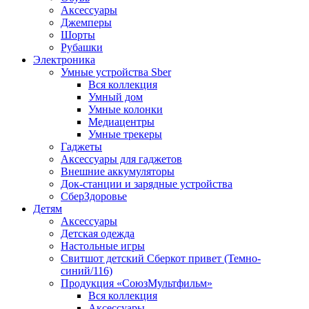
Аксессуары
Джемперы
Шорты
Рубашки
Электроника
Умные устройства Sber
Вся коллекция
Умный дом
Умные колонки
Медиацентры
Умные трекеры
Гаджеты
Аксессуары для гаджетов
Внешние аккумуляторы
Док-станции и зарядные устройства
СберЗдоровье
Детям
Аксессуары
Детская одежда
Настольные игры
Свитшот детский Сберкот привет (Темно-
синий/116)
Продукция «СоюзМультфильм»
Вся коллекция
Аксессуары