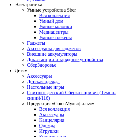
Электроника
Умные устройства Sber
Вся коллекция
Умный дом
Умные колонки
Медиацентры
Умные трекеры
Гаджеты
Аксессуары для гаджетов
Внешние аккумуляторы
Док-станции и зарядные устройства
СберЗдоровье
Детям
Аксессуары
Детская одежда
Настольные игры
Свитшот детский Сберкот привет (Темно-
синий/116)
Продукция «СоюзМультфильм»
Вся коллекция
Аксессуары
Канцелярия
Одежда
Игрушки
Конструктор