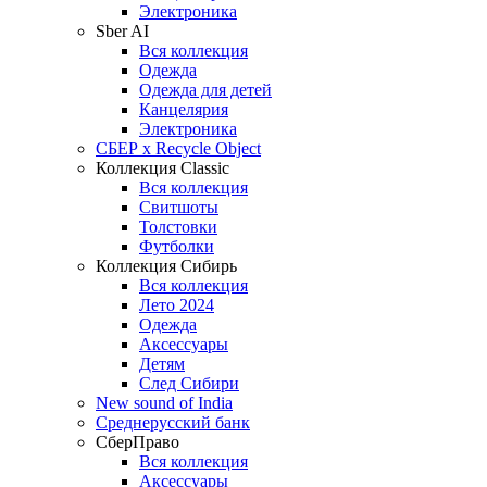
Электроника
Sber AI
Вся коллекция
Одежда
Одежда для детей
Канцелярия
Электроника
СБЕР x Recycle Object
Коллекция Classic
Вся коллекция
Свитшоты
Толстовки
Футболки
Коллекция Сибирь
Вся коллекция
Лето 2024
Одежда
Аксессуары
Детям
След Сибири
New sound of India
Среднерусский банк
СберПраво
Вся коллекция
Аксессуары