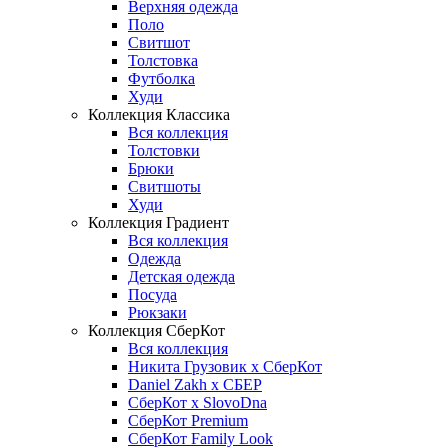
Верхняя одежда
Поло
Свитшот
Толстовка
Футболка
Худи
Коллекция Классика
Вся коллекция
Толстовки
Брюки
Свитшоты
Худи
Коллекция Градиент
Вся коллекция
Одежда
Детская одежда
Посуда
Рюкзаки
Коллекция СберКот
Вся коллекция
Никита Грузовик х СберКот
Daniel Zakh x СБЕР
СберКот x SlovoDna
СберКот Premium
СберКот Family Look