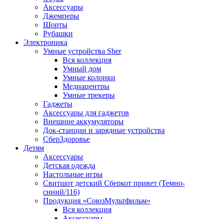
Аксессуары
Джемперы
Шорты
Рубашки
Электроника
Умные устройства Sber
Вся коллекция
Умный дом
Умные колонки
Медиацентры
Умные трекеры
Гаджеты
Аксессуары для гаджетов
Внешние аккумуляторы
Док-станции и зарядные устройства
СберЗдоровье
Детям
Аксессуары
Детская одежда
Настольные игры
Свитшот детский Сберкот привет (Темно-
синий/116)
Продукция «СоюзМультфильм»
Вся коллекция
Аксессуары