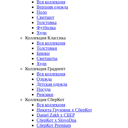
Вся коллекция
Верхняя одежда
Поло
Свитшот
Толстовка
Футболка
Худи
Коллекция Классика
Вся коллекция
Толстовки
Брюки
Свитшоты
Худи
Коллекция Градиент
Вся коллекция
Одежда
Детская одежда
Посуда
Рюкзаки
Коллекция СберКот
Вся коллекция
Никита Грузовик х СберКот
Daniel Zakh x СБЕР
СберКот x SlovoDna
СберКот Premium