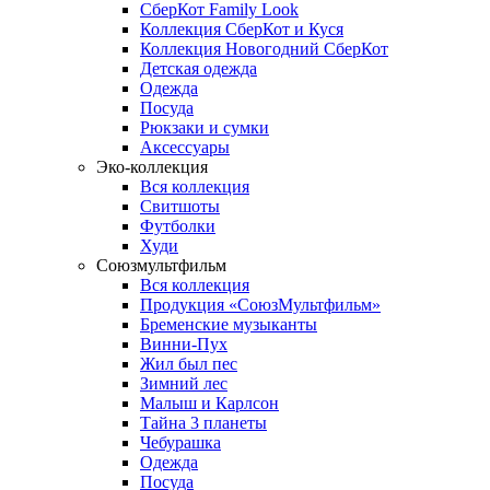
СберКот Family Look
Коллекция СберКот и Куся
Коллекция Новогодний СберКот
Детская одежда
Одежда
Посуда
Рюкзаки и сумки
Аксессуары
Эко-коллекция
Вся коллекция
Свитшоты
Футболки
Худи
Союзмультфильм
Вся коллекция
Продукция «СоюзМультфильм»
Бременские музыканты
Винни-Пух
Жил был пес
Зимний лес
Малыш и Карлсон
Тайна 3 планеты
Чебурашка
Одежда
Посуда