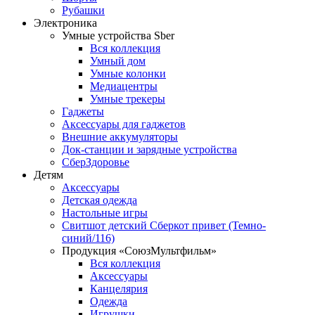
Рубашки
Электроника
Умные устройства Sber
Вся коллекция
Умный дом
Умные колонки
Медиацентры
Умные трекеры
Гаджеты
Аксессуары для гаджетов
Внешние аккумуляторы
Док-станции и зарядные устройства
СберЗдоровье
Детям
Аксессуары
Детская одежда
Настольные игры
Свитшот детский Сберкот привет (Темно-
синий/116)
Продукция «СоюзМультфильм»
Вся коллекция
Аксессуары
Канцелярия
Одежда
Игрушки