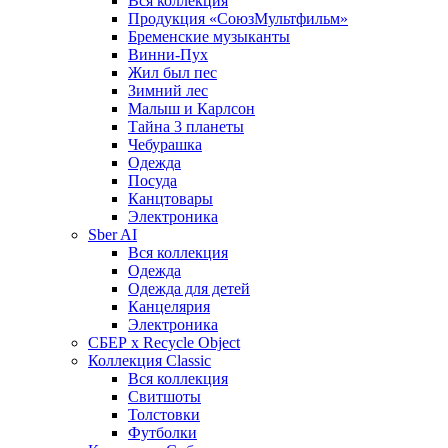
Вся коллекция
Продукция «СоюзМультфильм»
Бременские музыканты
Винни-Пух
Жил был пес
Зимний лес
Малыш и Карлсон
Тайна 3 планеты
Чебурашка
Одежда
Посуда
Канцтовары
Электроника
Sber AI
Вся коллекция
Одежда
Одежда для детей
Канцелярия
Электроника
СБЕР x Recycle Object
Коллекция Classic
Вся коллекция
Свитшоты
Толстовки
Футболки