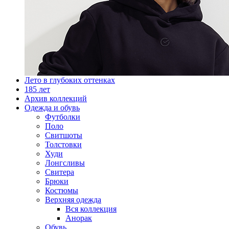
Лето в глубоких оттенках
185 лет
Архив коллекций
Одежда и обувь
Футболки
Поло
Свитшоты
Толстовки
Худи
Лонгсливы
Свитера
Брюки
Костюмы
Верхняя одежда
Вся коллекция
Анорак
Обувь