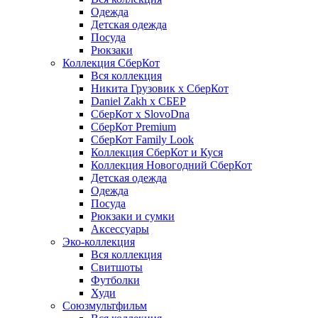
Одежда
Детская одежда
Посуда
Рюкзаки
Коллекция СберКот
Вся коллекция
Никита Грузовик х СберКот
Daniel Zakh x СБЕР
СберКот x SlovoDna
СберКот Premium
СберКот Family Look
Коллекция СберКот и Куся
Коллекция Новогодний СберКот
Детская одежда
Одежда
Посуда
Рюкзаки и сумки
Аксессуары
Эко-коллекция
Вся коллекция
Свитшоты
Футболки
Худи
Союзмультфильм