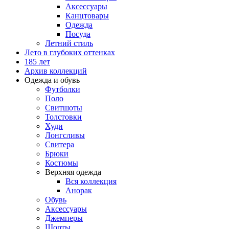
Аксессуары
Канцтовары
Одежда
Посуда
Летний стиль
Лето в глубоких оттенках
185 лет
Архив коллекций
Одежда и обувь
Футболки
Поло
Свитшоты
Толстовки
Худи
Лонгсливы
Свитера
Брюки
Костюмы
Верхняя одежда
Вся коллекция
Анорак
Обувь
Аксессуары
Джемперы
Шорты