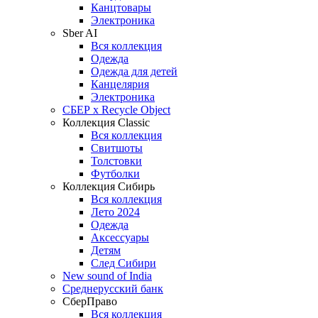
Канцтовары
Электроника
Sber AI
Вся коллекция
Одежда
Одежда для детей
Канцелярия
Электроника
СБЕР x Recycle Object
Коллекция Classic
Вся коллекция
Свитшоты
Толстовки
Футболки
Коллекция Сибирь
Вся коллекция
Лето 2024
Одежда
Аксессуары
Детям
След Сибири
New sound of India
Среднерусский банк
СберПраво
Вся коллекция