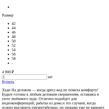
Размер
42
44
46
48
50
52
54
56
58
-
4 900 ₽
шт
Купить
Худи На деловом — когда дресс-код не помеха комфорту!
Будьте готовы к любым деловым свершениям, оставаясь в
уюте любимого худи. Отлично подойдет для
видеоконференций, работы из дома и тех случаев, когда
нужно выглядеть презентабельно, но пижама уже не вариант.