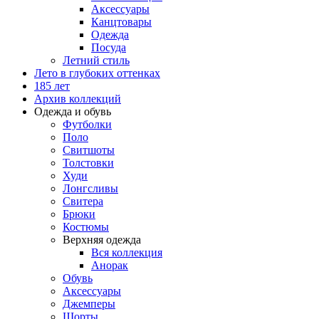
Аксессуары
Канцтовары
Одежда
Посуда
Летний стиль
Лето в глубоких оттенках
185 лет
Архив коллекций
Одежда и обувь
Футболки
Поло
Свитшоты
Толстовки
Худи
Лонгсливы
Свитера
Брюки
Костюмы
Верхняя одежда
Вся коллекция
Анорак
Обувь
Аксессуары
Джемперы
Шорты