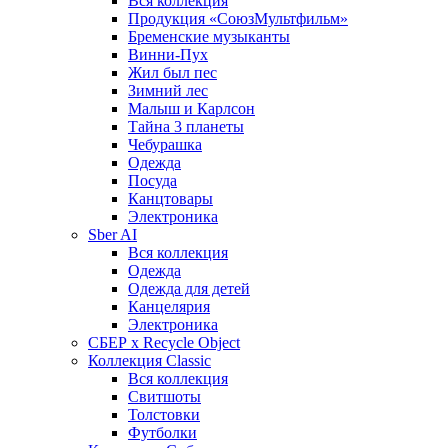
Вся коллекция
Продукция «СоюзМультфильм»
Бременские музыканты
Винни-Пух
Жил был пес
Зимний лес
Малыш и Карлсон
Тайна 3 планеты
Чебурашка
Одежда
Посуда
Канцтовары
Электроника
Sber AI
Вся коллекция
Одежда
Одежда для детей
Канцелярия
Электроника
СБЕР x Recycle Object
Коллекция Classic
Вся коллекция
Свитшоты
Толстовки
Футболки