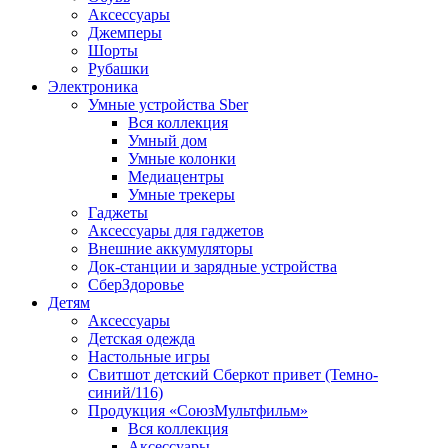
Аксессуары
Джемперы
Шорты
Рубашки
Электроника
Умные устройства Sber
Вся коллекция
Умный дом
Умные колонки
Медиацентры
Умные трекеры
Гаджеты
Аксессуары для гаджетов
Внешние аккумуляторы
Док-станции и зарядные устройства
СберЗдоровье
Детям
Аксессуары
Детская одежда
Настольные игры
Свитшот детский Сберкот привет (Темно-
синий/116)
Продукция «СоюзМультфильм»
Вся коллекция
Аксессуары