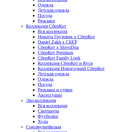
Одежда
Детская одежда
Посуда
Рюкзаки
Коллекция СберКот
Вся коллекция
Никита Грузовик х СберКот
Daniel Zakh x СБЕР
СберКот x SlovoDna
СберКот Premium
СберКот Family Look
Коллекция СберКот и Куся
Коллекция Новогодний СберКот
Детская одежда
Одежда
Посуда
Рюкзаки и сумки
Аксессуары
Эко-коллекция
Вся коллекция
Свитшоты
Футболки
Худи
Союзмультфильм