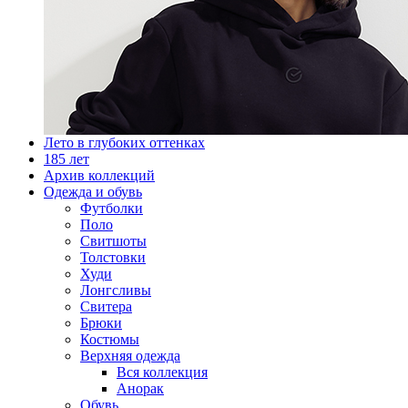
Лето в глубоких оттенках
185 лет
Архив коллекций
Одежда и обувь
Футболки
Поло
Свитшоты
Толстовки
Худи
Лонгсливы
Свитера
Брюки
Костюмы
Верхняя одежда
Вся коллекция
Анорак
Обувь