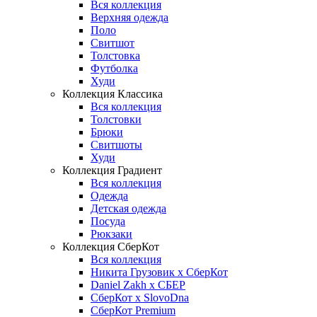
Вся коллекция
Верхняя одежда
Поло
Свитшот
Толстовка
Футболка
Худи
Коллекция Классика
Вся коллекция
Толстовки
Брюки
Свитшоты
Худи
Коллекция Градиент
Вся коллекция
Одежда
Детская одежда
Посуда
Рюкзаки
Коллекция СберКот
Вся коллекция
Никита Грузовик х СберКот
Daniel Zakh x СБЕР
СберКот x SlovoDna
СберКот Premium