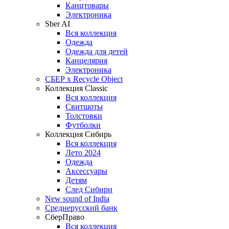
Канцтовары
Электроника
Sber AI
Вся коллекция
Одежда
Одежда для детей
Канцелярия
Электроника
СБЕР x Recycle Object
Коллекция Classic
Вся коллекция
Свитшоты
Толстовки
Футболки
Коллекция Сибирь
Вся коллекция
Лето 2024
Одежда
Аксессуары
Детям
След Сибири
New sound of India
Среднерусский банк
СберПраво
Вся коллекция