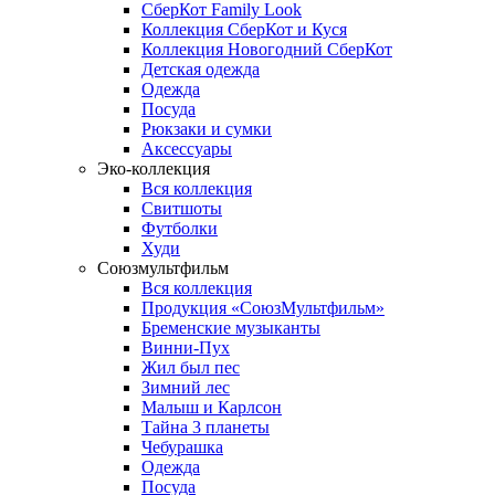
СберКот Family Look
Коллекция СберКот и Куся
Коллекция Новогодний СберКот
Детская одежда
Одежда
Посуда
Рюкзаки и сумки
Аксессуары
Эко-коллекция
Вся коллекция
Свитшоты
Футболки
Худи
Союзмультфильм
Вся коллекция
Продукция «СоюзМультфильм»
Бременские музыканты
Винни-Пух
Жил был пес
Зимний лес
Малыш и Карлсон
Тайна 3 планеты
Чебурашка
Одежда
Посуда