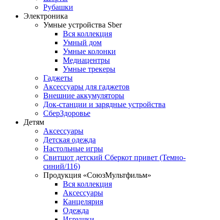
Рубашки
Электроника
Умные устройства Sber
Вся коллекция
Умный дом
Умные колонки
Медиацентры
Умные трекеры
Гаджеты
Аксессуары для гаджетов
Внешние аккумуляторы
Док-станции и зарядные устройства
СберЗдоровье
Детям
Аксессуары
Детская одежда
Настольные игры
Свитшот детский Сберкот привет (Темно-
синий/116)
Продукция «СоюзМультфильм»
Вся коллекция
Аксессуары
Канцелярия
Одежда
Игрушки