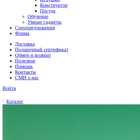
Конструктор
Посуда
Обучение
Умные гаджеты
Спецпредложения
Форма
Доставка
Подарочный сертификат
Обмен и возврат
Полезное
Помощь
Контакты
СМИ о нас
Войти
Каталог