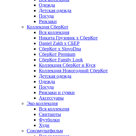
Одежда
Детская одежда
Посуда
Рюкзаки
Коллекция СберКот
Вся коллекция
Никита Грузовик х СберКот
Daniel Zakh x СБЕР
СберКот x SlovoDna
СберКот Premium
СберКот Family Look
Коллекция СберКот и Куся
Коллекция Новогодний СберКот
Детская одежда
Одежда
Посуда
Рюкзаки и сумки
Аксессуары
Эко-коллекция
Вся коллекция
Свитшоты
Футболки
Худи
Союзмультфильм