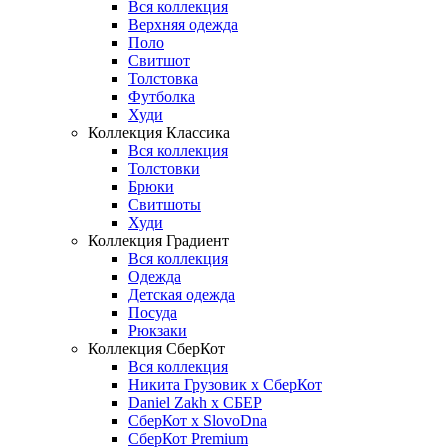
Вся коллекция
Верхняя одежда
Поло
Свитшот
Толстовка
Футболка
Худи
Коллекция Классика
Вся коллекция
Толстовки
Брюки
Свитшоты
Худи
Коллекция Градиент
Вся коллекция
Одежда
Детская одежда
Посуда
Рюкзаки
Коллекция СберКот
Вся коллекция
Никита Грузовик х СберКот
Daniel Zakh x СБЕР
СберКот x SlovoDna
СберКот Premium