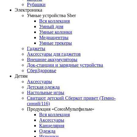
Рубашки
Электроника
Умные устройства Sber
Вся коллекция
Умный дом
Умные колонки
Медиацентры
Умные трекеры
Гаджеты
Аксессуары для гаджетов
Внешние аккумуляторы
Док-станции и зарядные устройства
СберЗдоровье
Детям
Аксессуары
Детская одежда
Настольные игры
Свитшот детский Сберкот привет (Темно-
синий/116)
Продукция «СоюзМультфильм»
Вся коллекция
Аксессуары
Канцелярия
Одежда
Игрушки