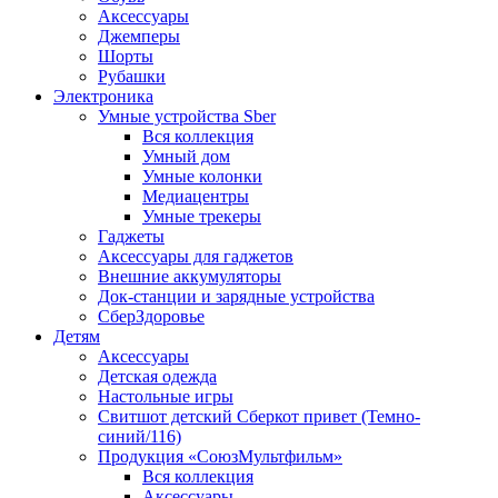
Аксессуары
Джемперы
Шорты
Рубашки
Электроника
Умные устройства Sber
Вся коллекция
Умный дом
Умные колонки
Медиацентры
Умные трекеры
Гаджеты
Аксессуары для гаджетов
Внешние аккумуляторы
Док-станции и зарядные устройства
СберЗдоровье
Детям
Аксессуары
Детская одежда
Настольные игры
Свитшот детский Сберкот привет (Темно-
синий/116)
Продукция «СоюзМультфильм»
Вся коллекция
Аксессуары