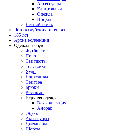
Аксессуары
Канцтовары
Одежда
Посуда
Летний стиль
Лето в глубоких оттенках
185 лет
Архив коллекций
Одежда и обувь
Футболки
Поло
Свитшоты
Толстовки
Худи
Лонгсливы
Свитера
Брюки
Костюмы
Верхняя одежда
Вся коллекция
Анорак
Обувь
Аксессуары
Джемперы
Шорты