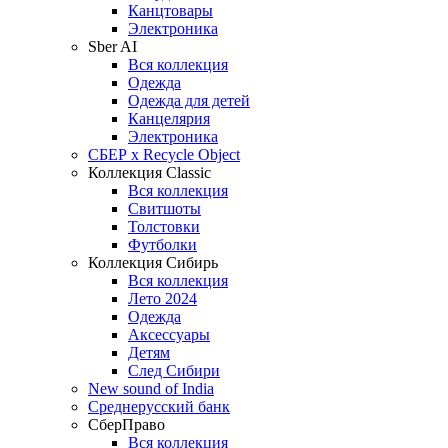
Канцтовары
Электроника
Sber AI
Вся коллекция
Одежда
Одежда для детей
Канцелярия
Электроника
СБЕР x Recycle Object
Коллекция Classic
Вся коллекция
Свитшоты
Толстовки
Футболки
Коллекция Сибирь
Вся коллекция
Лето 2024
Одежда
Аксессуары
Детям
След Сибири
New sound of India
Среднерусский банк
СберПраво
Вся коллекция