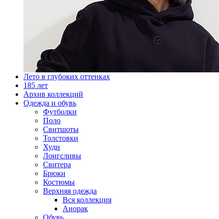
Лето в глубоких оттенках
185 лет
Архив коллекций
Одежда и обувь
Футболки
Поло
Свитшоты
Толстовки
Худи
Лонгсливы
Свитера
Брюки
Костюмы
Верхняя одежда
Вся коллекция
Анорак
Обувь