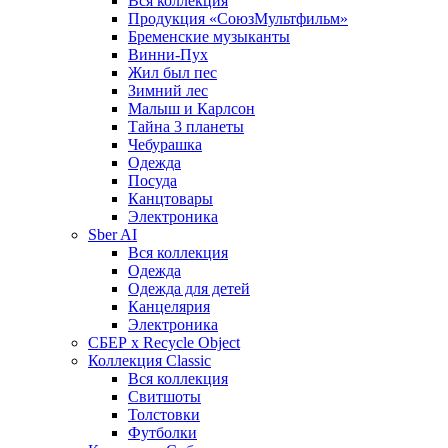
Вся коллекция
Продукция «СоюзМультфильм»
Бременские музыканты
Винни-Пух
Жил был пес
Зимний лес
Малыш и Карлсон
Тайна 3 планеты
Чебурашка
Одежда
Посуда
Канцтовары
Электроника
Sber AI
Вся коллекция
Одежда
Одежда для детей
Канцелярия
Электроника
СБЕР x Recycle Object
Коллекция Classic
Вся коллекция
Свитшоты
Толстовки
Футболки