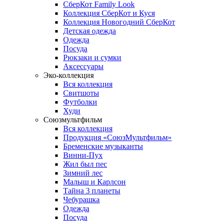
СберКот Family Look
Коллекция СберКот и Куся
Коллекция Новогодний СберКот
Детская одежда
Одежда
Посуда
Рюкзаки и сумки
Аксессуары
Эко-коллекция
Вся коллекция
Свитшоты
Футболки
Худи
Союзмультфильм
Вся коллекция
Продукция «СоюзМультфильм»
Бременские музыканты
Винни-Пух
Жил был пес
Зимний лес
Малыш и Карлсон
Тайна 3 планеты
Чебурашка
Одежда
Посуда