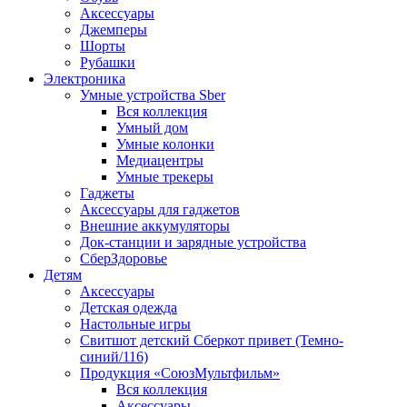
Аксессуары
Джемперы
Шорты
Рубашки
Электроника
Умные устройства Sber
Вся коллекция
Умный дом
Умные колонки
Медиацентры
Умные трекеры
Гаджеты
Аксессуары для гаджетов
Внешние аккумуляторы
Док-станции и зарядные устройства
СберЗдоровье
Детям
Аксессуары
Детская одежда
Настольные игры
Свитшот детский Сберкот привет (Темно-
синий/116)
Продукция «СоюзМультфильм»
Вся коллекция
Аксессуары