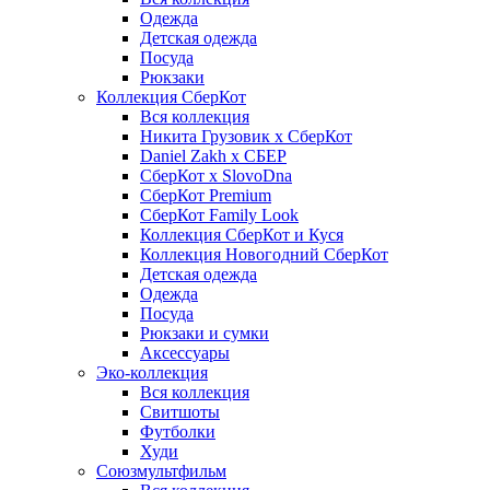
Одежда
Детская одежда
Посуда
Рюкзаки
Коллекция СберКот
Вся коллекция
Никита Грузовик х СберКот
Daniel Zakh x СБЕР
СберКот x SlovoDna
СберКот Premium
СберКот Family Look
Коллекция СберКот и Куся
Коллекция Новогодний СберКот
Детская одежда
Одежда
Посуда
Рюкзаки и сумки
Аксессуары
Эко-коллекция
Вся коллекция
Свитшоты
Футболки
Худи
Союзмультфильм