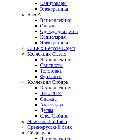
Канцтовары
Электроника
Sber AI
Вся коллекция
Одежда
Одежда для детей
Канцелярия
Электроника
СБЕР x Recycle Object
Коллекция Classic
Вся коллекция
Свитшоты
Толстовки
Футболки
Коллекция Сибирь
Вся коллекция
Лето 2024
Одежда
Аксессуары
Детям
След Сибири
New sound of India
Среднерусский банк
СберПраво
Вся коллекция