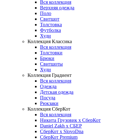
Вся коллекция
Верхняя одежда
Поло
Свитшот
Толстовка
Футболка
Худи
Коллекция Классика
Вся коллекция
Толстовки
Брюки
Свитшоты
Худи
Коллекция Градиент
Вся коллекция
Одежда
Детская одежда
Посуда
Рюкзаки
Коллекция СберКот
Вся коллекция
Никита Грузовик х СберКот
Daniel Zakh x СБЕР
СберКот x SlovoDna
СберКот Premium