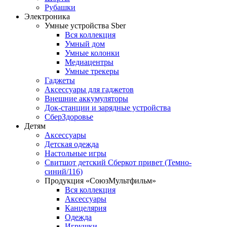
Рубашки
Электроника
Умные устройства Sber
Вся коллекция
Умный дом
Умные колонки
Медиацентры
Умные трекеры
Гаджеты
Аксессуары для гаджетов
Внешние аккумуляторы
Док-станции и зарядные устройства
СберЗдоровье
Детям
Аксессуары
Детская одежда
Настольные игры
Свитшот детский Сберкот привет (Темно-
синий/116)
Продукция «СоюзМультфильм»
Вся коллекция
Аксессуары
Канцелярия
Одежда
Игрушки