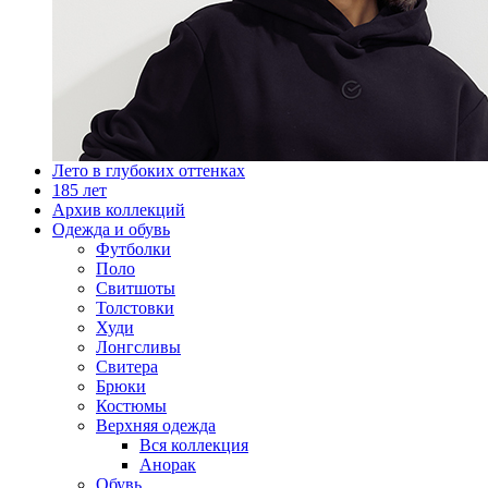
Лето в глубоких оттенках
185 лет
Архив коллекций
Одежда и обувь
Футболки
Поло
Свитшоты
Толстовки
Худи
Лонгсливы
Свитера
Брюки
Костюмы
Верхняя одежда
Вся коллекция
Анорак
Обувь