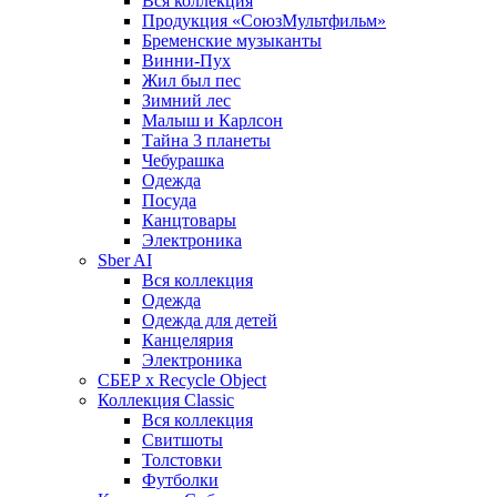
Вся коллекция
Продукция «СоюзМультфильм»
Бременские музыканты
Винни-Пух
Жил был пес
Зимний лес
Малыш и Карлсон
Тайна 3 планеты
Чебурашка
Одежда
Посуда
Канцтовары
Электроника
Sber AI
Вся коллекция
Одежда
Одежда для детей
Канцелярия
Электроника
СБЕР x Recycle Object
Коллекция Classic
Вся коллекция
Свитшоты
Толстовки
Футболки