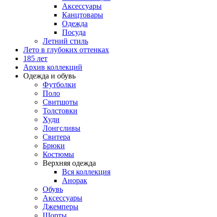
Аксессуары
Канцтовары
Одежда
Посуда
Летний стиль
Лето в глубоких оттенках
185 лет
Архив коллекций
Одежда и обувь
Футболки
Поло
Свитшоты
Толстовки
Худи
Лонгсливы
Свитера
Брюки
Костюмы
Верхняя одежда
Вся коллекция
Анорак
Обувь
Аксессуары
Джемперы
Шорты