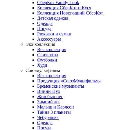
СберКот Family Look
Коллекция СберКот и Куся
Коллекция Новогодний СберКот
Детская одежда
Одежда
Посуда
Рюкзаки и сумки
Аксессуары
Эко-коллекция
Вся коллекция
Свитшоты
Футболки
Худи
Союзмультфильм
Вся коллекция
Продукция «СоюзМультфильм»
Бременские музыканты
Винни-Пух
Жил был пес
Зимний лес
Малыш и Карлсон
Тайна 3 планеты
Чебурашка
Одежда
Посуда