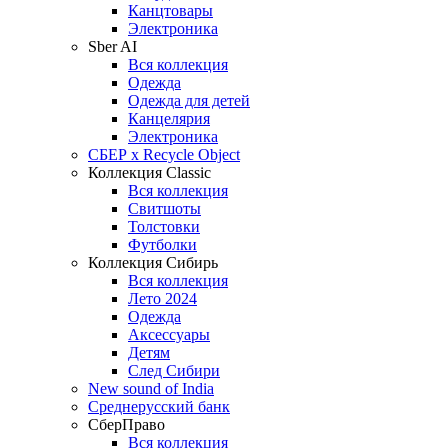
Канцтовары
Электроника
Sber AI
Вся коллекция
Одежда
Одежда для детей
Канцелярия
Электроника
СБЕР x Recycle Object
Коллекция Classic
Вся коллекция
Свитшоты
Толстовки
Футболки
Коллекция Сибирь
Вся коллекция
Лето 2024
Одежда
Аксессуары
Детям
След Сибири
New sound of India
Среднерусский банк
СберПраво
Вся коллекция