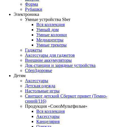
Форма
Рубашки
Электроника
Умные устройства Sber
Вся коллекция
Умный дом
Умные колонки
Медиацентры
Умные трекеры
Гаджеты
Аксессуары для гаджетов
Внешние аккумуляторы
Док-станции и зарядные устройства
СберЗдоровье
Детям
Аксессуары
Детская одежда
Настольные игры
Свитшот детский Сберкот привет (Темно-
синий/116)
Продукция «СоюзМультфильм»
Вся коллекция
Аксессуары
Канцелярия
Одежда