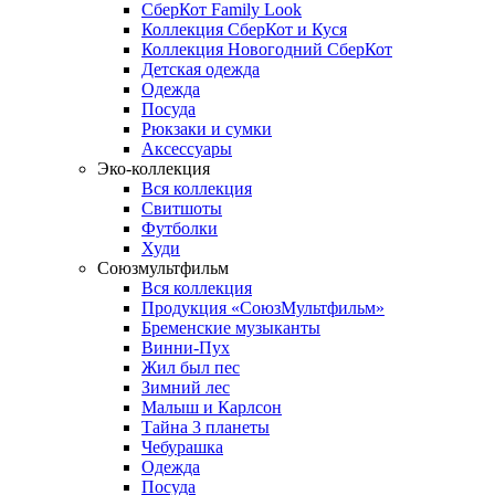
СберКот Family Look
Коллекция СберКот и Куся
Коллекция Новогодний СберКот
Детская одежда
Одежда
Посуда
Рюкзаки и сумки
Аксессуары
Эко-коллекция
Вся коллекция
Свитшоты
Футболки
Худи
Союзмультфильм
Вся коллекция
Продукция «СоюзМультфильм»
Бременские музыканты
Винни-Пух
Жил был пес
Зимний лес
Малыш и Карлсон
Тайна 3 планеты
Чебурашка
Одежда
Посуда