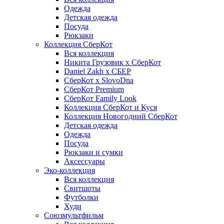
Одежда
Детская одежда
Посуда
Рюкзаки
Коллекция СберКот
Вся коллекция
Никита Грузовик х СберКот
Daniel Zakh x СБЕР
СберКот x SlovoDna
СберКот Premium
СберКот Family Look
Коллекция СберКот и Куся
Коллекция Новогодний СберКот
Детская одежда
Одежда
Посуда
Рюкзаки и сумки
Аксессуары
Эко-коллекция
Вся коллекция
Свитшоты
Футболки
Худи
Союзмультфильм