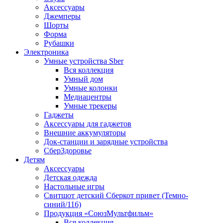
Аксессуары
Джемперы
Шорты
Форма
Рубашки
Электроника
Умные устройства Sber
Вся коллекция
Умный дом
Умные колонки
Медиацентры
Умные трекеры
Гаджеты
Аксессуары для гаджетов
Внешние аккумуляторы
Док-станции и зарядные устройства
СберЗдоровье
Детям
Аксессуары
Детская одежда
Настольные игры
Свитшот детский Сберкот привет (Темно-
синий/116)
Продукция «СоюзМультфильм»
Вся коллекция