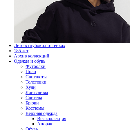
Лето в глубоких оттенках
185 лет
Архив коллекций
Одежда и обувь
Футболки
Поло
Свитшоты
Толстовки
Худи
Лонгсливы
Свитера
Брюки
Костюмы
Верхняя одежда
Вся коллекция
Анорак
Обувь