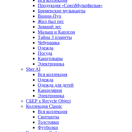
Вся коллекция
Продукция «СоюзМультфильм»
Бременские музыканты
Винни-Пух
Жил был пес
Зимний лес
Малыш и Карлсон
Тайна 3 планеты
Чебурашка
Одежда
Посуда
Канцтовары
Электроника
Sber AI
Вся коллекция
Одежда
Одежда для детей
Канцелярия
Электроника
СБЕР x Recycle Object
Коллекция Classic
Вся коллекция
Свитшоты
Толстовки
Футболки