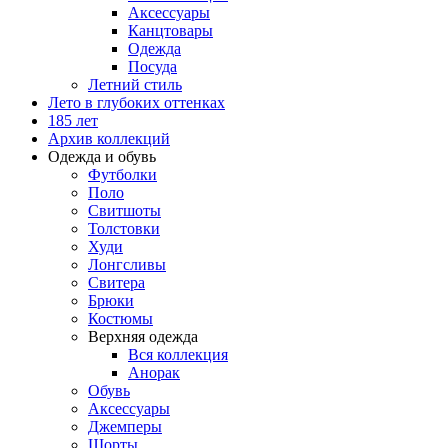
Аксессуары
Канцтовары
Одежда
Посуда
Летний стиль
Лето в глубоких оттенках
185 лет
Архив коллекций
Одежда и обувь
Футболки
Поло
Свитшоты
Толстовки
Худи
Лонгсливы
Свитера
Брюки
Костюмы
Верхняя одежда
Вся коллекция
Анорак
Обувь
Аксессуары
Джемперы
Шорты