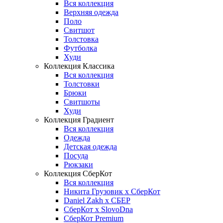
Вся коллекция
Верхняя одежда
Поло
Свитшот
Толстовка
Футболка
Худи
Коллекция Классика
Вся коллекция
Толстовки
Брюки
Свитшоты
Худи
Коллекция Градиент
Вся коллекция
Одежда
Детская одежда
Посуда
Рюкзаки
Коллекция СберКот
Вся коллекция
Никита Грузовик х СберКот
Daniel Zakh x СБЕР
СберКот x SlovoDna
СберКот Premium