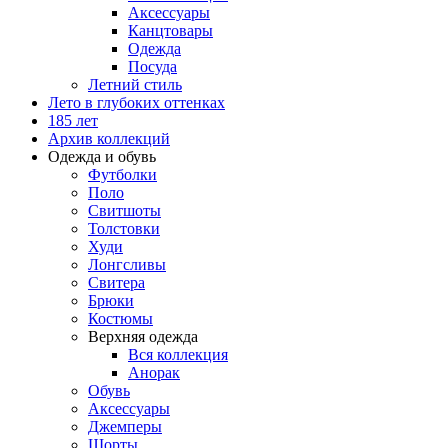
Аксессуары
Канцтовары
Одежда
Посуда
Летний стиль
Лето в глубоких оттенках
185 лет
Архив коллекций
Одежда и обувь
Футболки
Поло
Свитшоты
Толстовки
Худи
Лонгсливы
Свитера
Брюки
Костюмы
Верхняя одежда
Вся коллекция
Анорак
Обувь
Аксессуары
Джемперы
Шорты