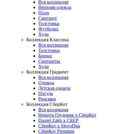
Вся коллекция
Верхняя одежда
Поло
Свитшот
Толстовка
Футболка
Худи
Коллекция Классика
Вся коллекция
Толстовки
Брюки
Свитшоты
Худи
Коллекция Градиент
Вся коллекция
Одежда
Детская одежда
Посуда
Рюкзаки
Коллекция СберКот
Вся коллекция
Никита Грузовик х СберКот
Daniel Zakh x СБЕР
СберКот x SlovoDna
СберКот Premium