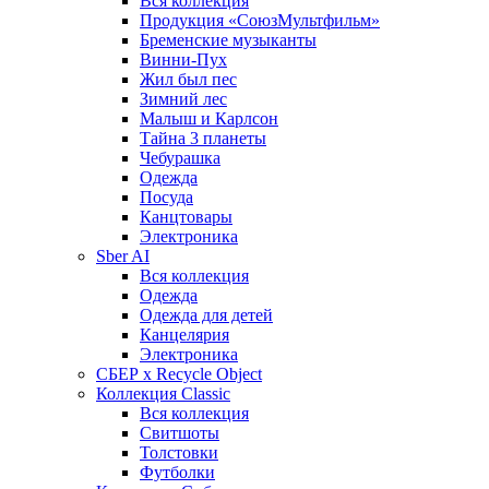
Вся коллекция
Продукция «СоюзМультфильм»
Бременские музыканты
Винни-Пух
Жил был пес
Зимний лес
Малыш и Карлсон
Тайна 3 планеты
Чебурашка
Одежда
Посуда
Канцтовары
Электроника
Sber AI
Вся коллекция
Одежда
Одежда для детей
Канцелярия
Электроника
СБЕР x Recycle Object
Коллекция Classic
Вся коллекция
Свитшоты
Толстовки
Футболки