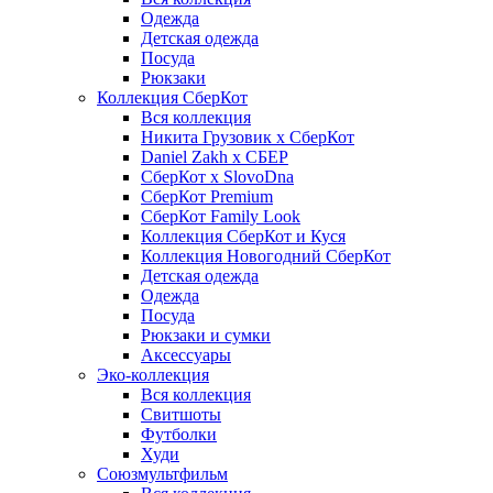
Одежда
Детская одежда
Посуда
Рюкзаки
Коллекция СберКот
Вся коллекция
Никита Грузовик х СберКот
Daniel Zakh x СБЕР
СберКот x SlovoDna
СберКот Premium
СберКот Family Look
Коллекция СберКот и Куся
Коллекция Новогодний СберКот
Детская одежда
Одежда
Посуда
Рюкзаки и сумки
Аксессуары
Эко-коллекция
Вся коллекция
Свитшоты
Футболки
Худи
Союзмультфильм