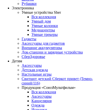
Рубашки
Электроника
Умные устройства Sber
Вся коллекция
Умный дом
Умные колонки
Медиацентры
Умные трекеры
Гаджеты
Аксессуары для гаджетов
Внешние аккумуляторы
Док-станции и зарядные устройства
СберЗдоровье
Детям
Аксессуары
Детская одежда
Настольные игры
Свитшот детский Сберкот привет (Темно-
синий/116)
Продукция «СоюзМультфильм»
Вся коллекция
Аксессуары
Канцелярия
Одежда
Игрушки