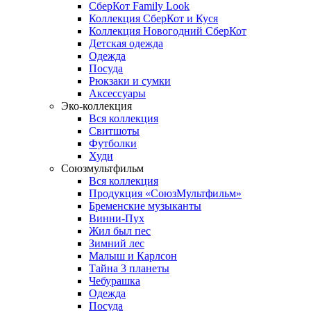
СберКот Family Look
Коллекция СберКот и Куся
Коллекция Новогодний СберКот
Детская одежда
Одежда
Посуда
Рюкзаки и сумки
Аксессуары
Эко-коллекция
Вся коллекция
Свитшоты
Футболки
Худи
Союзмультфильм
Вся коллекция
Продукция «СоюзМультфильм»
Бременские музыканты
Винни-Пух
Жил был пес
Зимний лес
Малыш и Карлсон
Тайна 3 планеты
Чебурашка
Одежда
Посуда