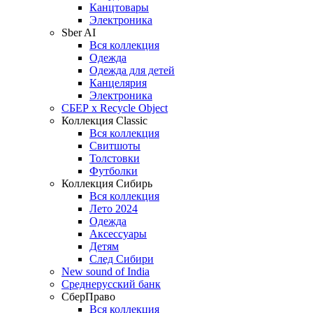
Канцтовары
Электроника
Sber AI
Вся коллекция
Одежда
Одежда для детей
Канцелярия
Электроника
СБЕР x Recycle Object
Коллекция Classic
Вся коллекция
Свитшоты
Толстовки
Футболки
Коллекция Сибирь
Вся коллекция
Лето 2024
Одежда
Аксессуары
Детям
След Сибири
New sound of India
Среднерусский банк
СберПраво
Вся коллекция