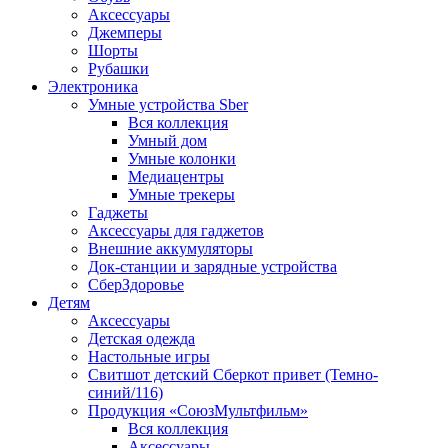
Аксессуары
Джемперы
Шорты
Рубашки
Электроника
Умные устройства Sber
Вся коллекция
Умный дом
Умные колонки
Медиацентры
Умные трекеры
Гаджеты
Аксессуары для гаджетов
Внешние аккумуляторы
Док-станции и зарядные устройства
СберЗдоровье
Детям
Аксессуары
Детская одежда
Настольные игры
Свитшот детский Сберкот привет (Темно-
синий/116)
Продукция «СоюзМультфильм»
Вся коллекция
Аксессуары