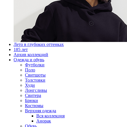
Лето в глубоких оттенках
185 лет
Архив коллекций
Одежда и обувь
Футболки
Поло
Свитшоты
Толстовки
Худи
Лонгсливы
Свитера
Брюки
Костюмы
Верхняя одежда
Вся коллекция
Анорак
Обувь