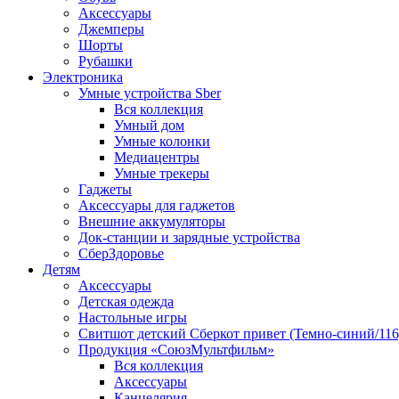
Аксессуары
Джемперы
Шорты
Рубашки
Электроника
Умные устройства Sber
Вся коллекция
Умный дом
Умные колонки
Медиацентры
Умные трекеры
Гаджеты
Аксессуары для гаджетов
Внешние аккумуляторы
Док-станции и зарядные устройства
СберЗдоровье
Детям
Аксессуары
Детская одежда
Настольные игры
Свитшот детский Сберкот привет (Темно-синий/116
Продукция «СоюзМультфильм»
Вся коллекция
Аксессуары
Канцелярия