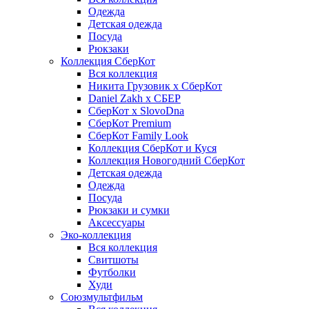
Одежда
Детская одежда
Посуда
Рюкзаки
Коллекция СберКот
Вся коллекция
Никита Грузовик х СберКот
Daniel Zakh x СБЕР
СберКот x SlovoDna
СберКот Premium
СберКот Family Look
Коллекция СберКот и Куся
Коллекция Новогодний СберКот
Детская одежда
Одежда
Посуда
Рюкзаки и сумки
Аксессуары
Эко-коллекция
Вся коллекция
Свитшоты
Футболки
Худи
Союзмультфильм