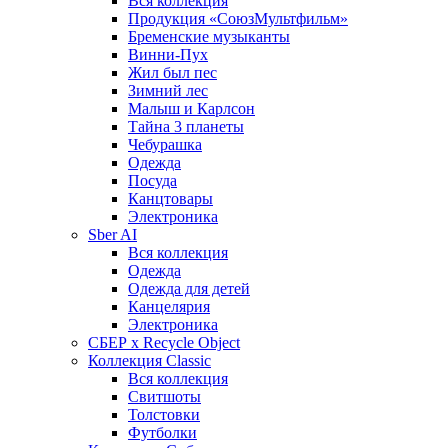
Вся коллекция
Продукция «СоюзМультфильм»
Бременские музыканты
Винни-Пух
Жил был пес
Зимний лес
Малыш и Карлсон
Тайна 3 планеты
Чебурашка
Одежда
Посуда
Канцтовары
Электроника
Sber AI
Вся коллекция
Одежда
Одежда для детей
Канцелярия
Электроника
СБЕР x Recycle Object
Коллекция Classic
Вся коллекция
Свитшоты
Толстовки
Футболки