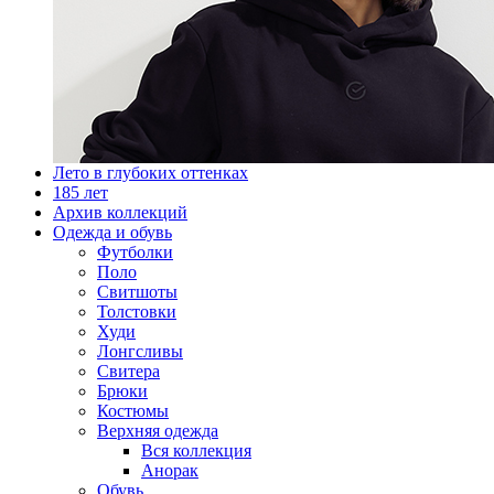
Лето в глубоких оттенках
185 лет
Архив коллекций
Одежда и обувь
Футболки
Поло
Свитшоты
Толстовки
Худи
Лонгсливы
Свитера
Брюки
Костюмы
Верхняя одежда
Вся коллекция
Анорак
Обувь