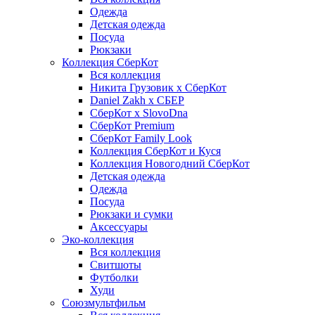
Одежда
Детская одежда
Посуда
Рюкзаки
Коллекция СберКот
Вся коллекция
Никита Грузовик х СберКот
Daniel Zakh x СБЕР
СберКот x SlovoDna
СберКот Premium
СберКот Family Look
Коллекция СберКот и Куся
Коллекция Новогодний СберКот
Детская одежда
Одежда
Посуда
Рюкзаки и сумки
Аксессуары
Эко-коллекция
Вся коллекция
Свитшоты
Футболки
Худи
Союзмультфильм