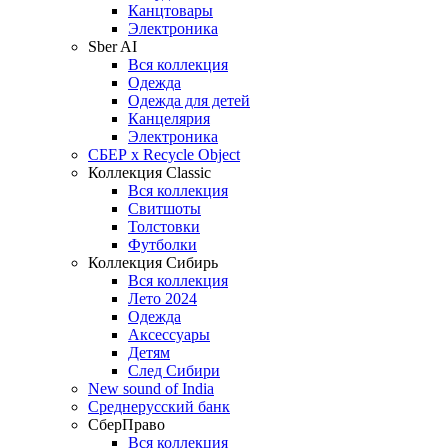
Канцтовары
Электроника
Sber AI
Вся коллекция
Одежда
Одежда для детей
Канцелярия
Электроника
СБЕР x Recycle Object
Коллекция Classic
Вся коллекция
Свитшоты
Толстовки
Футболки
Коллекция Сибирь
Вся коллекция
Лето 2024
Одежда
Аксессуары
Детям
След Сибири
New sound of India
Среднерусский банк
СберПраво
Вся коллекция