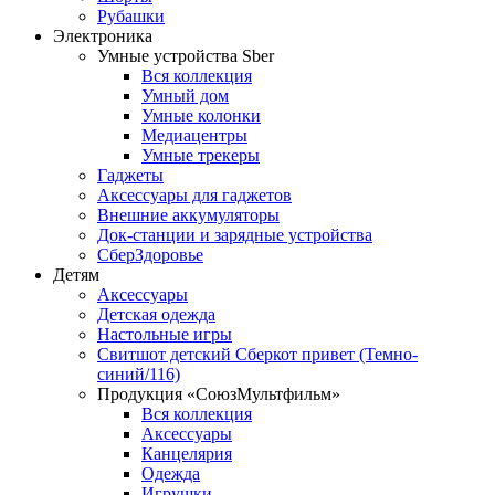
Рубашки
Электроника
Умные устройства Sber
Вся коллекция
Умный дом
Умные колонки
Медиацентры
Умные трекеры
Гаджеты
Аксессуары для гаджетов
Внешние аккумуляторы
Док-станции и зарядные устройства
СберЗдоровье
Детям
Аксессуары
Детская одежда
Настольные игры
Свитшот детский Сберкот привет (Темно-
синий/116)
Продукция «СоюзМультфильм»
Вся коллекция
Аксессуары
Канцелярия
Одежда
Игрушки