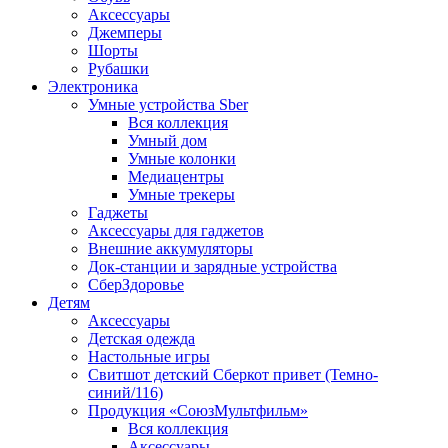
Аксессуары
Джемперы
Шорты
Рубашки
Электроника
Умные устройства Sber
Вся коллекция
Умный дом
Умные колонки
Медиацентры
Умные трекеры
Гаджеты
Аксессуары для гаджетов
Внешние аккумуляторы
Док-станции и зарядные устройства
СберЗдоровье
Детям
Аксессуары
Детская одежда
Настольные игры
Свитшот детский Сберкот привет (Темно-
синий/116)
Продукция «СоюзМультфильм»
Вся коллекция
Аксессуары