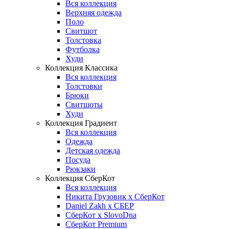
Вся коллекция
Верхняя одежда
Поло
Свитшот
Толстовка
Футболка
Худи
Коллекция Классика
Вся коллекция
Толстовки
Брюки
Свитшоты
Худи
Коллекция Градиент
Вся коллекция
Одежда
Детская одежда
Посуда
Рюкзаки
Коллекция СберКот
Вся коллекция
Никита Грузовик х СберКот
Daniel Zakh x СБЕР
СберКот x SlovoDna
СберКот Premium