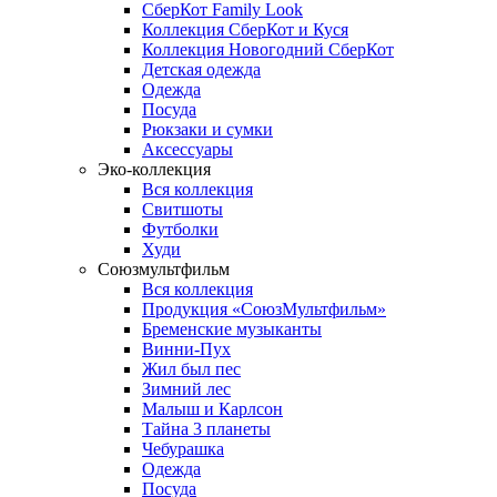
СберКот Family Look
Коллекция СберКот и Куся
Коллекция Новогодний СберКот
Детская одежда
Одежда
Посуда
Рюкзаки и сумки
Аксессуары
Эко-коллекция
Вся коллекция
Свитшоты
Футболки
Худи
Союзмультфильм
Вся коллекция
Продукция «СоюзМультфильм»
Бременские музыканты
Винни-Пух
Жил был пес
Зимний лес
Малыш и Карлсон
Тайна 3 планеты
Чебурашка
Одежда
Посуда