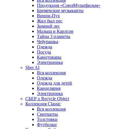
Вся коллекция
Продукция «СоюзМультфильм»
Бременские музыканты
Винни-Пух
Жил был пес
Зимний лес
Малыш и Карлсон
Тайна 3 планеты
Чебурашка
Одежда
Посуда
Канцтовары
Электроника
Sber AI
Вся коллекция
Одежда
Одежда для детей
Канцелярия
Электроника
СБЕР x Recycle Object
Коллекция Classic
Вся коллекция
Свитшоты
Толстовки
Футболки