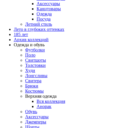
Аксессуары
Канцтовары
Одежда
Посуда
Летний стиль
Лето в глубоких оттенках
185 лет
Архив коллекций
Одежда и обувь
Футболки
Поло
Свитшоты
Толстовки
Худи
Лонгсливы
Свитера
Брюки
Костюмы
Верхняя одежда
Вся коллекция
Анорак
Обувь
Аксессуары
Джемперы
Шорты