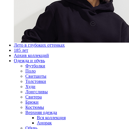
Лето в глубоких оттенках
185 лет
Архив коллекций
Одежда и обувь
Футболки
Поло
Свитшоты
Толстовки
Худи
Лонгсливы
Свитера
Брюки
Костюмы
Верхняя одежда
Вся коллекция
Анорак
Обувь