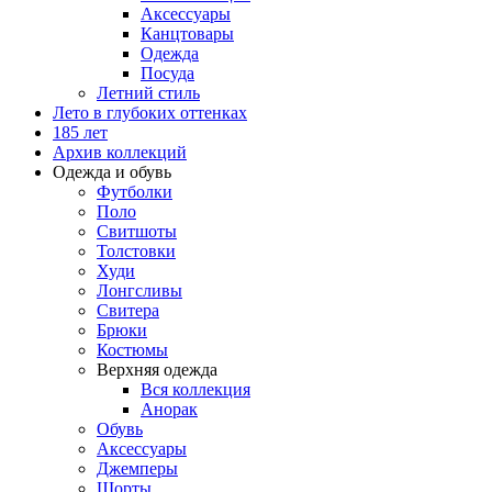
Аксессуары
Канцтовары
Одежда
Посуда
Летний стиль
Лето в глубоких оттенках
185 лет
Архив коллекций
Одежда и обувь
Футболки
Поло
Свитшоты
Толстовки
Худи
Лонгсливы
Свитера
Брюки
Костюмы
Верхняя одежда
Вся коллекция
Анорак
Обувь
Аксессуары
Джемперы
Шорты