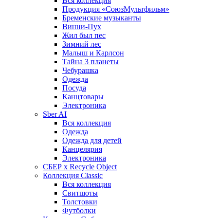
Вся коллекция
Продукция «СоюзМультфильм»
Бременские музыканты
Винни-Пух
Жил был пес
Зимний лес
Малыш и Карлсон
Тайна 3 планеты
Чебурашка
Одежда
Посуда
Канцтовары
Электроника
Sber AI
Вся коллекция
Одежда
Одежда для детей
Канцелярия
Электроника
СБЕР x Recycle Object
Коллекция Classic
Вся коллекция
Свитшоты
Толстовки
Футболки