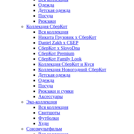
Одежда
Детская одежда
Посуда
Рюкзаки
Коллекция СберКот
Вся коллекция
Никита Грузовик х СберКот
Daniel Zakh x СБЕР
СберКот x SlovoDna
СберКот Premium
СберКот Family Look
Коллекция СберКот и Куся
Коллекция Новогодний СберКот
Детская одежда
Одежда
Посуда
Рюкзаки и сумки
Аксессуары
Эко-коллекция
Вся коллекция
Свитшоты
Футболки
Худи
Союзмультфильм