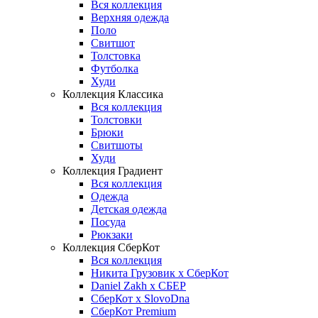
Вся коллекция
Верхняя одежда
Поло
Свитшот
Толстовка
Футболка
Худи
Коллекция Классика
Вся коллекция
Толстовки
Брюки
Свитшоты
Худи
Коллекция Градиент
Вся коллекция
Одежда
Детская одежда
Посуда
Рюкзаки
Коллекция СберКот
Вся коллекция
Никита Грузовик х СберКот
Daniel Zakh x СБЕР
СберКот x SlovoDna
СберКот Premium