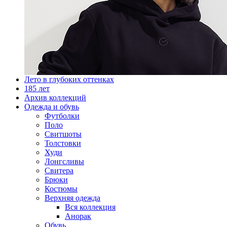
Лето в глубоких оттенках
185 лет
Архив коллекций
Одежда и обувь
Футболки
Поло
Свитшоты
Толстовки
Худи
Лонгсливы
Свитера
Брюки
Костюмы
Верхняя одежда
Вся коллекция
Анорак
Обувь