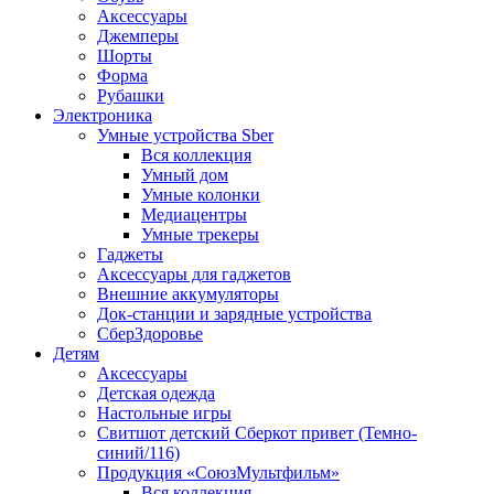
Аксессуары
Джемперы
Шорты
Форма
Рубашки
Электроника
Умные устройства Sber
Вся коллекция
Умный дом
Умные колонки
Медиацентры
Умные трекеры
Гаджеты
Аксессуары для гаджетов
Внешние аккумуляторы
Док-станции и зарядные устройства
СберЗдоровье
Детям
Аксессуары
Детская одежда
Настольные игры
Свитшот детский Сберкот привет (Темно-
синий/116)
Продукция «СоюзМультфильм»
Вся коллекция