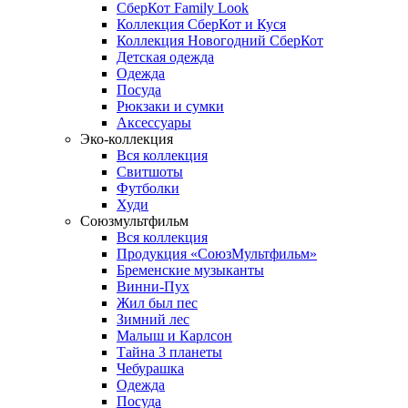
СберКот Family Look
Коллекция СберКот и Куся
Коллекция Новогодний СберКот
Детская одежда
Одежда
Посуда
Рюкзаки и сумки
Аксессуары
Эко-коллекция
Вся коллекция
Свитшоты
Футболки
Худи
Союзмультфильм
Вся коллекция
Продукция «СоюзМультфильм»
Бременские музыканты
Винни-Пух
Жил был пес
Зимний лес
Малыш и Карлсон
Тайна 3 планеты
Чебурашка
Одежда
Посуда