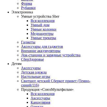
Форма
Рубашки
Электроника
Умные устройства Sber
Вся коллекция
Умный дом
Умные колонки
Медиацентры
Умные трекеры
Гаджеты
Аксессуары для гаджетов
Внешние аккумуляторы
Док-станции и зарядные устройства
СберЗдоровье
Детям
Аксессуары
Детская одежда
Настольные игры
Свитшот детский Сберкот привет (Темно-
синий/116)
Продукция «СоюзМультфильм»
Вся коллекция
Аксессуары
Канцелярия
Одежда