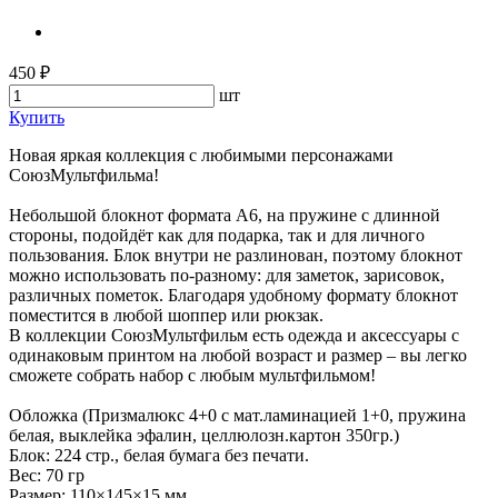
450 ₽
шт
Купить
Новая яркая коллекция с любимыми персонажами
СоюзМультфильма!
Небольшой блокнот формата А6, на пружине с длинной
стороны, подойдёт как для подарка, так и для личного
пользования. Блок внутри не разлинован, поэтому блокнот
можно использовать по-разному: для заметок, зарисовок,
различных пометок. Благодаря удобному формату блокнот
поместится в любой шоппер или рюкзак.
В коллекции СоюзМультфильм есть одежда и аксессуары с
одинаковым принтом на любой возраст и размер – вы легко
сможете собрать набор с любым мультфильмом!
Обложка (Призмалюкс 4+0 с мат.ламинацией 1+0, пружина
белая, выклейка эфалин, целлюлозн.картон 350гр.)
Блок: 224 стр., белая бумага без печати.
Вес: 70 гр
Размер: 110×145×15 мм