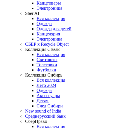
Канцтовары
Электроника
Sber AI
Вся коллекция
Одежда
Одежда для детей
Канцелярия
Электроника
СБЕР x Recycle Object
Коллекция Classic
Вся коллекция
Свитшоты
Толстовки
Футболки
Коллекция Сибирь
Вся коллекция
Лето 2024
Одежда
Аксессуары
Детям
След Сибири
New sound of India
Среднерусский банк
СберПраво
Вся коллекция