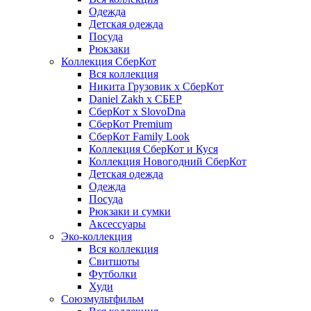
Одежда
Детская одежда
Посуда
Рюкзаки
Коллекция СберКот
Вся коллекция
Никита Грузовик х СберКот
Daniel Zakh x СБЕР
СберКот x SlovoDna
СберКот Premium
СберКот Family Look
Коллекция СберКот и Куся
Коллекция Новогодний СберКот
Детская одежда
Одежда
Посуда
Рюкзаки и сумки
Аксессуары
Эко-коллекция
Вся коллекция
Свитшоты
Футболки
Худи
Союзмультфильм