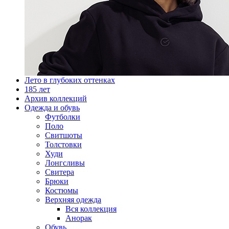
Лето в глубоких оттенках
185 лет
Архив коллекций
Одежда и обувь
Футболки
Поло
Свитшоты
Толстовки
Худи
Лонгсливы
Свитера
Брюки
Костюмы
Верхняя одежда
Вся коллекция
Анорак
Обувь