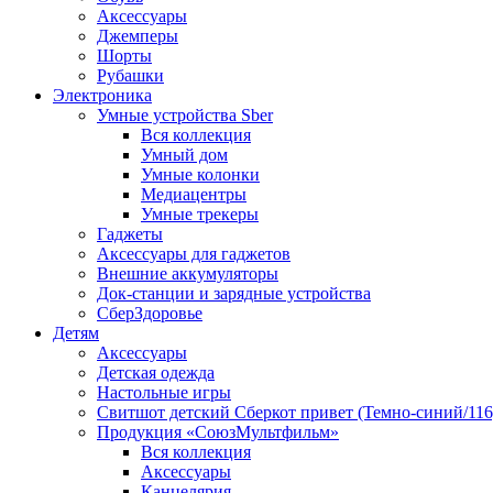
Аксессуары
Джемперы
Шорты
Рубашки
Электроника
Умные устройства Sber
Вся коллекция
Умный дом
Умные колонки
Медиацентры
Умные трекеры
Гаджеты
Аксессуары для гаджетов
Внешние аккумуляторы
Док-станции и зарядные устройства
СберЗдоровье
Детям
Аксессуары
Детская одежда
Настольные игры
Свитшот детский Сберкот привет (Темно-синий/116
Продукция «СоюзМультфильм»
Вся коллекция
Аксессуары
Канцелярия