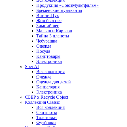
Вся коллекция
Продукция «СоюзМультфильм»
Бременские музыканты
Винни-Пух
Жил был пес
Зимний лес
Малыш и Карлсон
Тайна 3 планеты
Чебурашка
Одежда
Посуда
Канцтовары
Электроника
Sber AI
Вся коллекция
Одежда
Одежда для детей
Канцелярия
Электроника
СБЕР x Recycle Object
Коллекция Classic
Вся коллекция
Свитшоты
Толстовки
Футболки