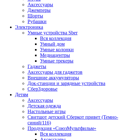
Аксессуары
Джемперы
Шорты
Рубашки
Электроника
Умные устройства Sber
Вся коллекция
Умный дом
Умные колонки
Медиацентры
Умные трекеры
Гаджеты
Аксессуары для гаджетов
Внешние аккумуляторы
Док-станции и зарядные устройства
СберЗдоровье
Детям
Аксессуары
Детская одежда
Настольные игры
Свитшот детский Сберкот привет (Темно-
синий/116)
Продукция «СоюзМультфильм»
Вся коллекция
Аксессуары