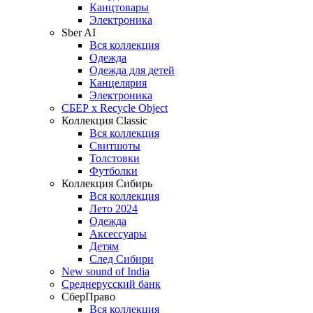
Канцтовары
Электроника
Sber AI
Вся коллекция
Одежда
Одежда для детей
Канцелярия
Электроника
СБЕР x Recycle Object
Коллекция Classic
Вся коллекция
Свитшоты
Толстовки
Футболки
Коллекция Сибирь
Вся коллекция
Лето 2024
Одежда
Аксессуары
Детям
След Сибири
New sound of India
Среднерусский банк
СберПраво
Вся коллекция