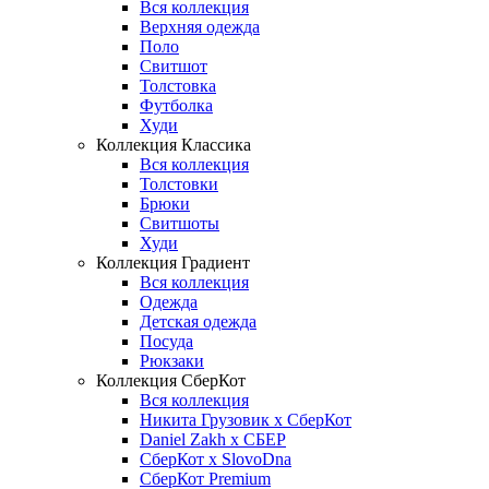
Вся коллекция
Верхняя одежда
Поло
Свитшот
Толстовка
Футболка
Худи
Коллекция Классика
Вся коллекция
Толстовки
Брюки
Свитшоты
Худи
Коллекция Градиент
Вся коллекция
Одежда
Детская одежда
Посуда
Рюкзаки
Коллекция СберКот
Вся коллекция
Никита Грузовик х СберКот
Daniel Zakh x СБЕР
СберКот x SlovoDna
СберКот Premium