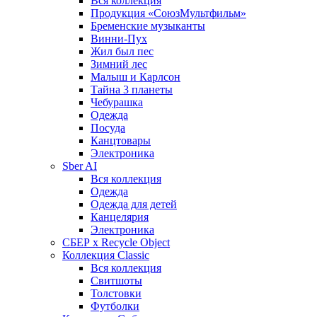
Вся коллекция
Продукция «СоюзМультфильм»
Бременские музыканты
Винни-Пух
Жил был пес
Зимний лес
Малыш и Карлсон
Тайна 3 планеты
Чебурашка
Одежда
Посуда
Канцтовары
Электроника
Sber AI
Вся коллекция
Одежда
Одежда для детей
Канцелярия
Электроника
СБЕР x Recycle Object
Коллекция Classic
Вся коллекция
Свитшоты
Толстовки
Футболки