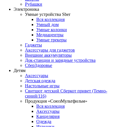
Рубашки
Электроника
Умные устройства Sber
Вся коллекция
Умный дом
Умные колонки
Медиацентры
Умные трекеры
Гаджеты
Аксессуары для гаджетов
Внешние аккумуляторы
Док-станции и зарядные устройства
СберЗдоровье
Детям
Аксессуары
Детская одежда
Настольные игры
Свитшот детский Сберкот привет (Темно-
синий/116)
Продукция «СоюзМультфильм»
Вся коллекция
Аксессуары
Канцелярия
Одежда
Игрушки