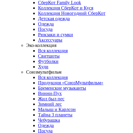
СберКот Family Look
Коллекция СберКот и Куся
Коллекция Новогодний СберКот
Детская одежда
Одежда
Посуда
Рюкзаки и сумки
Аксессуары
Эко-коллекция
Вся коллекция
Свитшоты
Футболки
Худи
Союзмультфильм
Вся коллекция
Продукция «СоюзМультфильм»
Бременские музыканты
Винни-Пух
Жил был пес
Зимний лес
Малыш и Карлсон
Тайна 3 планеты
Чебурашка
Одежда
Посуда