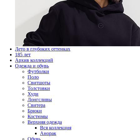
Лето в глубоких оттенках
185 лет
Архив коллекций
Одежда и обувь
Футболки
Поло
Свитшоты
Толстовки
Худи
Лонгсливы
Свитера
Брюки
Костюмы
Верхняя одежда
Вся коллекция
Анорак
Обувь