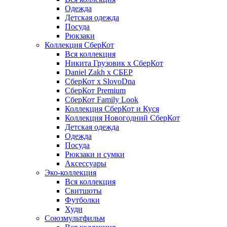
Одежда
Детская одежда
Посуда
Рюкзаки
Коллекция СберКот
Вся коллекция
Никита Грузовик х СберКот
Daniel Zakh x СБЕР
СберКот x SlovoDna
СберКот Premium
СберКот Family Look
Коллекция СберКот и Куся
Коллекция Новогодний СберКот
Детская одежда
Одежда
Посуда
Рюкзаки и сумки
Аксессуары
Эко-коллекция
Вся коллекция
Свитшоты
Футболки
Худи
Союзмультфильм