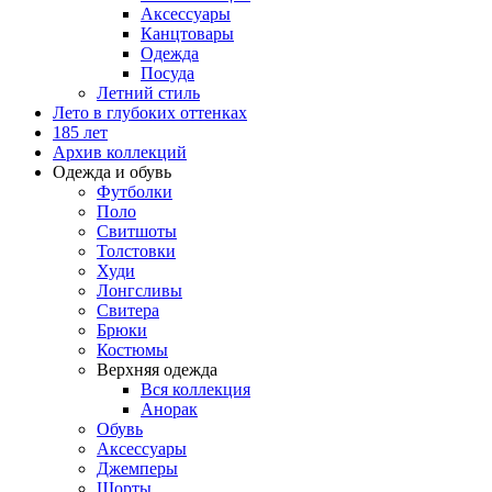
Аксессуары
Канцтовары
Одежда
Посуда
Летний стиль
Лето в глубоких оттенках
185 лет
Архив коллекций
Одежда и обувь
Футболки
Поло
Свитшоты
Толстовки
Худи
Лонгсливы
Свитера
Брюки
Костюмы
Верхняя одежда
Вся коллекция
Анорак
Обувь
Аксессуары
Джемперы
Шорты