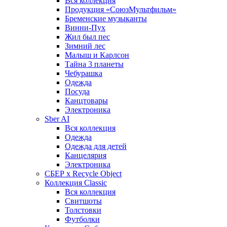
Вся коллекция
Продукция «СоюзМультфильм»
Бременские музыканты
Винни-Пух
Жил был пес
Зимний лес
Малыш и Карлсон
Тайна 3 планеты
Чебурашка
Одежда
Посуда
Канцтовары
Электроника
Sber AI
Вся коллекция
Одежда
Одежда для детей
Канцелярия
Электроника
СБЕР x Recycle Object
Коллекция Classic
Вся коллекция
Свитшоты
Толстовки
Футболки