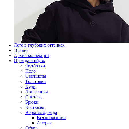
Лето в глубоких оттенках
185 лет
Архив коллекций
Одежда и обувь
Футболки
Поло
Свитшоты
Толстовки
Худи
Лонгсливы
Свитера
Брюки
Костюмы
Верхняя одежда
Вся коллекция
Анорак
Обувь