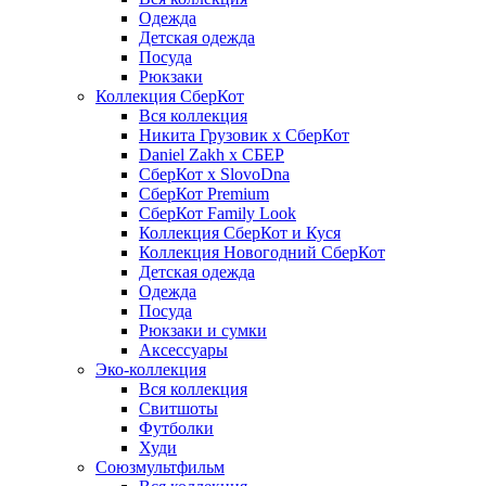
Одежда
Детская одежда
Посуда
Рюкзаки
Коллекция СберКот
Вся коллекция
Никита Грузовик х СберКот
Daniel Zakh x СБЕР
СберКот x SlovoDna
СберКот Premium
СберКот Family Look
Коллекция СберКот и Куся
Коллекция Новогодний СберКот
Детская одежда
Одежда
Посуда
Рюкзаки и сумки
Аксессуары
Эко-коллекция
Вся коллекция
Свитшоты
Футболки
Худи
Союзмультфильм