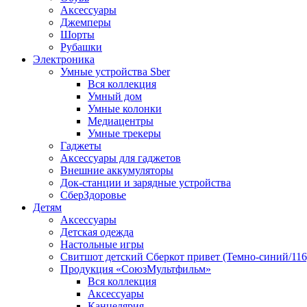
Аксессуары
Джемперы
Шорты
Рубашки
Электроника
Умные устройства Sber
Вся коллекция
Умный дом
Умные колонки
Медиацентры
Умные трекеры
Гаджеты
Аксессуары для гаджетов
Внешние аккумуляторы
Док-станции и зарядные устройства
СберЗдоровье
Детям
Аксессуары
Детская одежда
Настольные игры
Свитшот детский Сберкот привет (Темно-синий/116
Продукция «СоюзМультфильм»
Вся коллекция
Аксессуары
Канцелярия