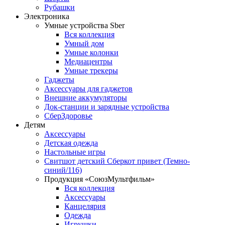
Рубашки
Электроника
Умные устройства Sber
Вся коллекция
Умный дом
Умные колонки
Медиацентры
Умные трекеры
Гаджеты
Аксессуары для гаджетов
Внешние аккумуляторы
Док-станции и зарядные устройства
СберЗдоровье
Детям
Аксессуары
Детская одежда
Настольные игры
Свитшот детский Сберкот привет (Темно-
синий/116)
Продукция «СоюзМультфильм»
Вся коллекция
Аксессуары
Канцелярия
Одежда
Игрушки