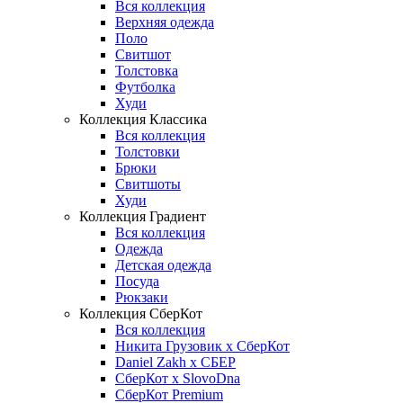
Вся коллекция
Верхняя одежда
Поло
Свитшот
Толстовка
Футболка
Худи
Коллекция Классика
Вся коллекция
Толстовки
Брюки
Свитшоты
Худи
Коллекция Градиент
Вся коллекция
Одежда
Детская одежда
Посуда
Рюкзаки
Коллекция СберКот
Вся коллекция
Никита Грузовик х СберКот
Daniel Zakh x СБЕР
СберКот x SlovoDna
СберКот Premium