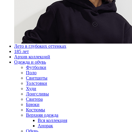
Лето в глубоких оттенках
185 лет
Архив коллекций
Одежда и обувь
Футболки
Поло
Свитшоты
Толстовки
Худи
Лонгсливы
Свитера
Брюки
Костюмы
Верхняя одежда
Вся коллекция
Анорак
Обувь