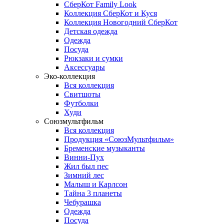
СберКот Family Look
Коллекция СберКот и Куся
Коллекция Новогодний СберКот
Детская одежда
Одежда
Посуда
Рюкзаки и сумки
Аксессуары
Эко-коллекция
Вся коллекция
Свитшоты
Футболки
Худи
Союзмультфильм
Вся коллекция
Продукция «СоюзМультфильм»
Бременские музыканты
Винни-Пух
Жил был пес
Зимний лес
Малыш и Карлсон
Тайна 3 планеты
Чебурашка
Одежда
Посуда