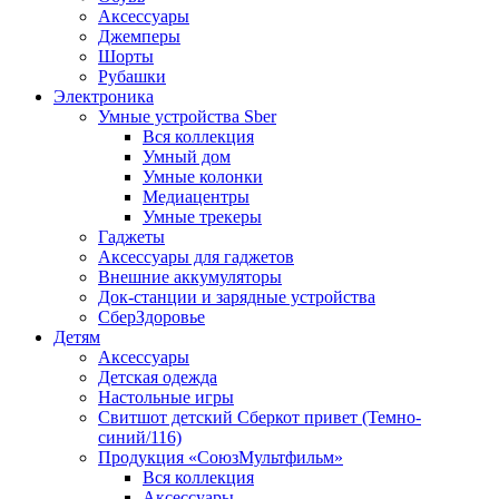
Аксессуары
Джемперы
Шорты
Рубашки
Электроника
Умные устройства Sber
Вся коллекция
Умный дом
Умные колонки
Медиацентры
Умные трекеры
Гаджеты
Аксессуары для гаджетов
Внешние аккумуляторы
Док-станции и зарядные устройства
СберЗдоровье
Детям
Аксессуары
Детская одежда
Настольные игры
Свитшот детский Сберкот привет (Темно-
синий/116)
Продукция «СоюзМультфильм»
Вся коллекция
Аксессуары