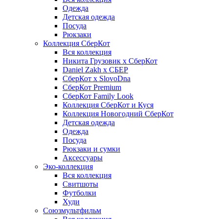
Одежда
Детская одежда
Посуда
Рюкзаки
Коллекция СберКот
Вся коллекция
Никита Грузовик х СберКот
Daniel Zakh x СБЕР
СберКот x SlovoDna
СберКот Premium
СберКот Family Look
Коллекция СберКот и Куся
Коллекция Новогодний СберКот
Детская одежда
Одежда
Посуда
Рюкзаки и сумки
Аксессуары
Эко-коллекция
Вся коллекция
Свитшоты
Футболки
Худи
Союзмультфильм