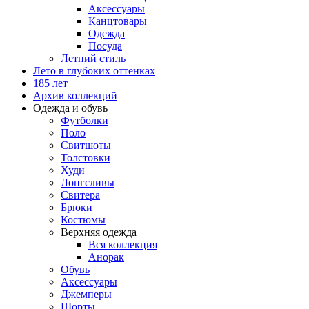
Аксессуары
Канцтовары
Одежда
Посуда
Летний стиль
Лето в глубоких оттенках
185 лет
Архив коллекций
Одежда и обувь
Футболки
Поло
Свитшоты
Толстовки
Худи
Лонгсливы
Свитера
Брюки
Костюмы
Верхняя одежда
Вся коллекция
Анорак
Обувь
Аксессуары
Джемперы
Шорты