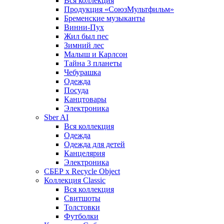
Вся коллекция
Продукция «СоюзМультфильм»
Бременские музыканты
Винни-Пух
Жил был пес
Зимний лес
Малыш и Карлсон
Тайна 3 планеты
Чебурашка
Одежда
Посуда
Канцтовары
Электроника
Sber AI
Вся коллекция
Одежда
Одежда для детей
Канцелярия
Электроника
СБЕР x Recycle Object
Коллекция Classic
Вся коллекция
Свитшоты
Толстовки
Футболки