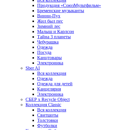
Вся коллекция
Продукция «СоюзМультфильм»
Бременские музыканты
Винни-Пух
Жил был пес
Зимний лес
Малыш и Карлсон
Тайна 3 планеты
Чебурашка
Одежда
Посуда
Канцтовары
Электроника
Sber AI
Вся коллекция
Одежда
Одежда для детей
Канцелярия
Электроника
СБЕР x Recycle Object
Коллекция Classic
Вся коллекция
Свитшоты
Толстовки
Футболки