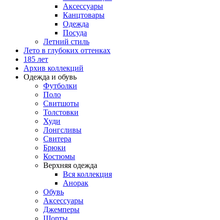
Аксессуары
Канцтовары
Одежда
Посуда
Летний стиль
Лето в глубоких оттенках
185 лет
Архив коллекций
Одежда и обувь
Футболки
Поло
Свитшоты
Толстовки
Худи
Лонгсливы
Свитера
Брюки
Костюмы
Верхняя одежда
Вся коллекция
Анорак
Обувь
Аксессуары
Джемперы
Шорты