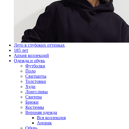
Лето в глубоких оттенках
185 лет
Архив коллекций
Одежда и обувь
Футболки
Поло
Свитшоты
Толстовки
Худи
Лонгсливы
Свитера
Брюки
Костюмы
Верхняя одежда
Вся коллекция
Анорак
Обувь