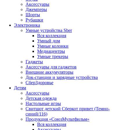
Аксессуары
Джемперы
Шорты
Рубашки
Электроника
Умные устройства Sber
Вся коллекция
Умный дом
Умные колонки
Медиацентры
Умные трекеры
Гаджеты
Аксессуары для гаджетов
Внешние аккумуляторы
Док-станции и зарядные устройства
СберЗдоровье
Детям
Аксессуары
Детская одежда
Настольные игры
Свитшот детский Сберкот привет (Темно-
синий/116)
Продукция «СоюзМультфильм»
Вся коллекция
Аксессуары