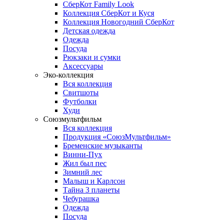
СберКот Family Look
Коллекция СберКот и Куся
Коллекция Новогодний СберКот
Детская одежда
Одежда
Посуда
Рюкзаки и сумки
Аксессуары
Эко-коллекция
Вся коллекция
Свитшоты
Футболки
Худи
Союзмультфильм
Вся коллекция
Продукция «СоюзМультфильм»
Бременские музыканты
Винни-Пух
Жил был пес
Зимний лес
Малыш и Карлсон
Тайна 3 планеты
Чебурашка
Одежда
Посуда