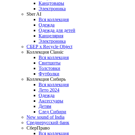
Канцтовары
Электроника
Sber AI
Вся коллекция
Одежда
Одежда для детей
Канцелярия
Электроника
СБЕР x Recycle Object
Коллекция Classic
Вся коллекция
Свитшоты
Толстовки
Футболки
Коллекция Сибирь
Вся коллекция
Лето 2024
Одежда
Аксессуары
Детям
След Сибири
New sound of India
Среднерусский банк
СберПраво
Вся коллекция