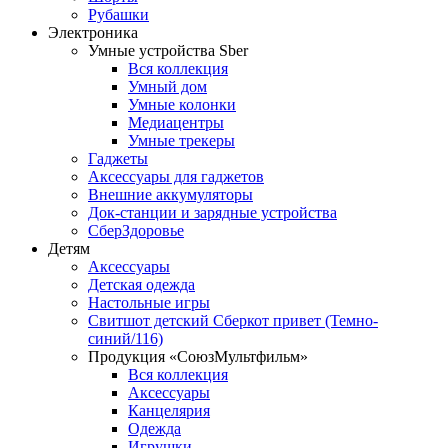
Рубашки
Электроника
Умные устройства Sber
Вся коллекция
Умный дом
Умные колонки
Медиацентры
Умные трекеры
Гаджеты
Аксессуары для гаджетов
Внешние аккумуляторы
Док-станции и зарядные устройства
СберЗдоровье
Детям
Аксессуары
Детская одежда
Настольные игры
Свитшот детский Сберкот привет (Темно-
синий/116)
Продукция «СоюзМультфильм»
Вся коллекция
Аксессуары
Канцелярия
Одежда
Игрушки