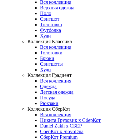
Вся коллекция
Верхняя одежда
Поло
Свитшот
Толстовка
Футболка
Худи
Коллекция Классика
Вся коллекция
Толстовки
Брюки
Свитшоты
Худи
Коллекция Градиент
Вся коллекция
Одежда
Детская одежда
Посуда
Рюкзаки
Коллекция СберКот
Вся коллекция
Никита Грузовик х СберКот
Daniel Zakh x СБЕР
СберКот x SlovoDna
СберКот Premium