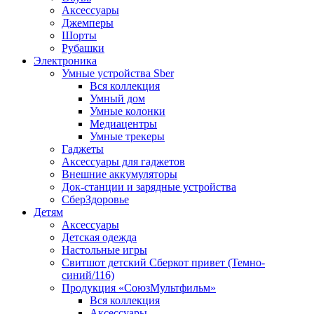
Аксессуары
Джемперы
Шорты
Рубашки
Электроника
Умные устройства Sber
Вся коллекция
Умный дом
Умные колонки
Медиацентры
Умные трекеры
Гаджеты
Аксессуары для гаджетов
Внешние аккумуляторы
Док-станции и зарядные устройства
СберЗдоровье
Детям
Аксессуары
Детская одежда
Настольные игры
Свитшот детский Сберкот привет (Темно-
синий/116)
Продукция «СоюзМультфильм»
Вся коллекция
Аксессуары