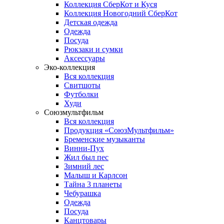
Коллекция СберКот и Куся
Коллекция Новогодний СберКот
Детская одежда
Одежда
Посуда
Рюкзаки и сумки
Аксессуары
Эко-коллекция
Вся коллекция
Свитшоты
Футболки
Худи
Союзмультфильм
Вся коллекция
Продукция «СоюзМультфильм»
Бременские музыканты
Винни-Пух
Жил был пес
Зимний лес
Малыш и Карлсон
Тайна 3 планеты
Чебурашка
Одежда
Посуда
Канцтовары