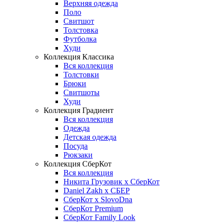
Верхняя одежда
Поло
Свитшот
Толстовка
Футболка
Худи
Коллекция Классика
Вся коллекция
Толстовки
Брюки
Свитшоты
Худи
Коллекция Градиент
Вся коллекция
Одежда
Детская одежда
Посуда
Рюкзаки
Коллекция СберКот
Вся коллекция
Никита Грузовик х СберКот
Daniel Zakh x СБЕР
СберКот x SlovoDna
СберКот Premium
СберКот Family Look