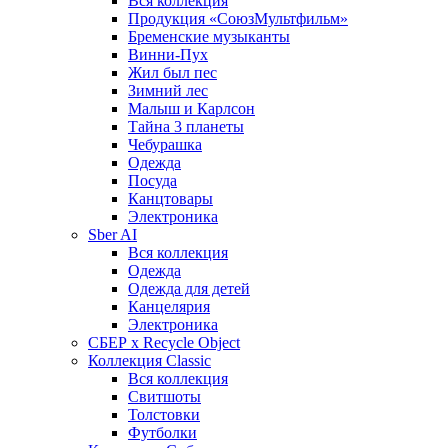
Вся коллекция
Продукция «СоюзМультфильм»
Бременские музыканты
Винни-Пух
Жил был пес
Зимний лес
Малыш и Карлсон
Тайна 3 планеты
Чебурашка
Одежда
Посуда
Канцтовары
Электроника
Sber AI
Вся коллекция
Одежда
Одежда для детей
Канцелярия
Электроника
СБЕР x Recycle Object
Коллекция Classic
Вся коллекция
Свитшоты
Толстовки
Футболки