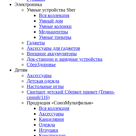
Электроника
Умные устройства Sber
Вся коллекция
Умный дом
Умные колонки
Медиацентры
Умные трекеры
Гаджеты
Аксессуары для гаджетов
Внешние аккумуляторы
Док-станции и зарядные устройства
СберЗдоровье
Детям
Аксессуары
Детская одежда
Настольные игры
Свитшот детский Сберкот привет (Темно-
синий/116)
Продукция «СоюзМультфильм»
Вся коллекция
Аксессуары
Канцелярия
Одежда
Игрушки
Конструктор