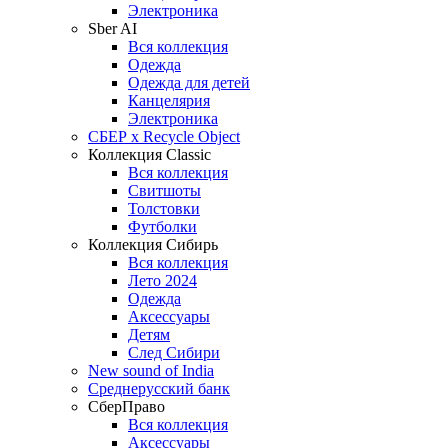
Электроника
Sber AI
Вся коллекция
Одежда
Одежда для детей
Канцелярия
Электроника
СБЕР x Recycle Object
Коллекция Classic
Вся коллекция
Свитшоты
Толстовки
Футболки
Коллекция Сибирь
Вся коллекция
Лето 2024
Одежда
Аксессуары
Детям
След Сибири
New sound of India
Среднерусский банк
СберПраво
Вся коллекция
Аксессуары