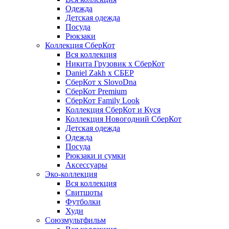
Одежда
Детская одежда
Посуда
Рюкзаки
Коллекция СберКот
Вся коллекция
Никита Грузовик х СберКот
Daniel Zakh x СБЕР
СберКот x SlovoDna
СберКот Premium
СберКот Family Look
Коллекция СберКот и Куся
Коллекция Новогодний СберКот
Детская одежда
Одежда
Посуда
Рюкзаки и сумки
Аксессуары
Эко-коллекция
Вся коллекция
Свитшоты
Футболки
Худи
Союзмультфильм