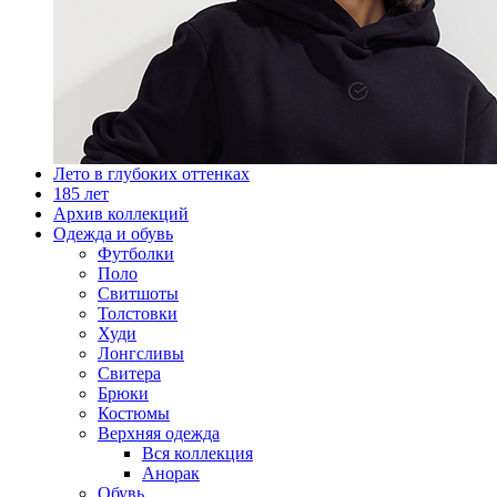
Лето в глубоких оттенках
185 лет
Архив коллекций
Одежда и обувь
Футболки
Поло
Свитшоты
Толстовки
Худи
Лонгсливы
Свитера
Брюки
Костюмы
Верхняя одежда
Вся коллекция
Анорак
Обувь