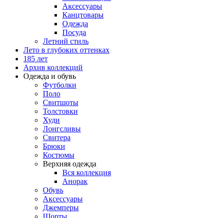
Аксессуары
Канцтовары
Одежда
Посуда
Летний стиль
Лето в глубоких оттенках
185 лет
Архив коллекций
Одежда и обувь
Футболки
Поло
Свитшоты
Толстовки
Худи
Лонгсливы
Свитера
Брюки
Костюмы
Верхняя одежда
Вся коллекция
Анорак
Обувь
Аксессуары
Джемперы
Шорты