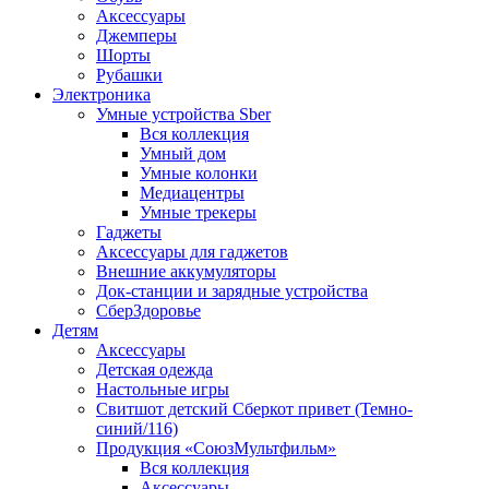
Аксессуары
Джемперы
Шорты
Рубашки
Электроника
Умные устройства Sber
Вся коллекция
Умный дом
Умные колонки
Медиацентры
Умные трекеры
Гаджеты
Аксессуары для гаджетов
Внешние аккумуляторы
Док-станции и зарядные устройства
СберЗдоровье
Детям
Аксессуары
Детская одежда
Настольные игры
Свитшот детский Сберкот привет (Темно-
синий/116)
Продукция «СоюзМультфильм»
Вся коллекция
Аксессуары