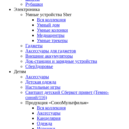
Рубашки
Электроника
Умные устройства Sber
Вся коллекция
Умный дом
Умные колонки
Медиацентры
Умные трекеры
Гаджеты
Аксессуары для гаджетов
Внешние аккумуляторы
Док-станции и зарядные устройства
СберЗдоровье
Детям
Аксессуары
Детская одежда
Настольные игры
Свитшот детский Сберкот привет (Темно-
синий/116)
Продукция «СоюзМультфильм»
Вся коллекция
Аксессуары
Канцелярия
Одежда
Игрушки