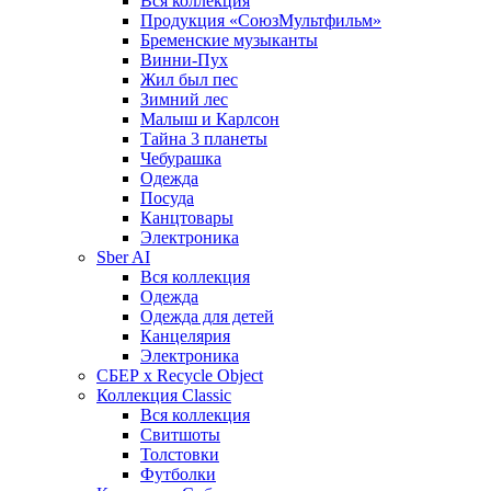
Вся коллекция
Продукция «СоюзМультфильм»
Бременские музыканты
Винни-Пух
Жил был пес
Зимний лес
Малыш и Карлсон
Тайна 3 планеты
Чебурашка
Одежда
Посуда
Канцтовары
Электроника
Sber AI
Вся коллекция
Одежда
Одежда для детей
Канцелярия
Электроника
СБЕР x Recycle Object
Коллекция Classic
Вся коллекция
Свитшоты
Толстовки
Футболки