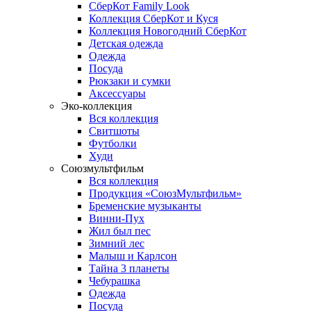
СберКот Family Look
Коллекция СберКот и Куся
Коллекция Новогодний СберКот
Детская одежда
Одежда
Посуда
Рюкзаки и сумки
Аксессуары
Эко-коллекция
Вся коллекция
Свитшоты
Футболки
Худи
Союзмультфильм
Вся коллекция
Продукция «СоюзМультфильм»
Бременские музыканты
Винни-Пух
Жил был пес
Зимний лес
Малыш и Карлсон
Тайна 3 планеты
Чебурашка
Одежда
Посуда