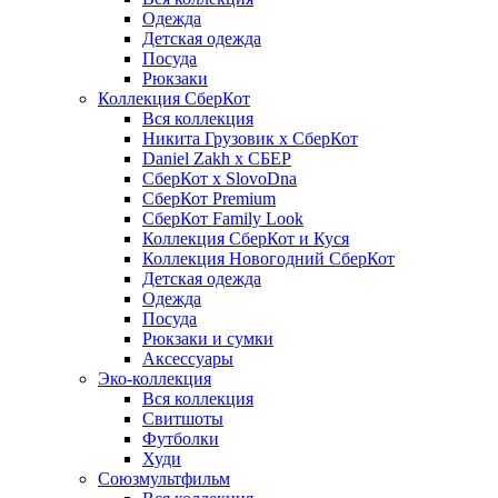
Одежда
Детская одежда
Посуда
Рюкзаки
Коллекция СберКот
Вся коллекция
Никита Грузовик х СберКот
Daniel Zakh x СБЕР
СберКот x SlovoDna
СберКот Premium
СберКот Family Look
Коллекция СберКот и Куся
Коллекция Новогодний СберКот
Детская одежда
Одежда
Посуда
Рюкзаки и сумки
Аксессуары
Эко-коллекция
Вся коллекция
Свитшоты
Футболки
Худи
Союзмультфильм