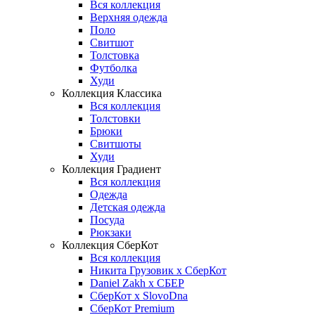
Вся коллекция
Верхняя одежда
Поло
Свитшот
Толстовка
Футболка
Худи
Коллекция Классика
Вся коллекция
Толстовки
Брюки
Свитшоты
Худи
Коллекция Градиент
Вся коллекция
Одежда
Детская одежда
Посуда
Рюкзаки
Коллекция СберКот
Вся коллекция
Никита Грузовик х СберКот
Daniel Zakh x СБЕР
СберКот x SlovoDna
СберКот Premium