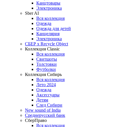
Канцтовары
Электроника
Sber AI
Вся коллекция
Одежда
Одежда для детей
Канцелярия
Электроника
СБЕР x Recycle Object
Коллекция Classic
Вся коллекция
Свитшоты
Толстовки
Футболки
Коллекция Сибирь
Вся коллекция
Лето 2024
Одежда
Аксессуары
Детям
След Сибири
New sound of India
Среднерусский банк
СберПраво
Вся коллекция