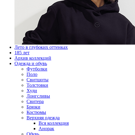
Лето в глубоких оттенках
185 лет
Архив коллекций
Одежда и обувь
Футболки
Поло
Свитшоты
Толстовки
Худи
Лонгсливы
Свитера
Брюки
Костюмы
Верхняя одежда
Вся коллекция
Анорак
Обувь