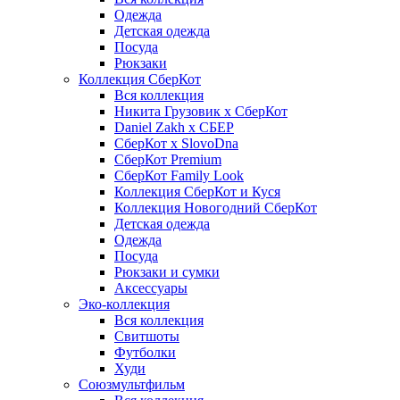
Одежда
Детская одежда
Посуда
Рюкзаки
Коллекция СберКот
Вся коллекция
Никита Грузовик х СберКот
Daniel Zakh x СБЕР
СберКот x SlovoDna
СберКот Premium
СберКот Family Look
Коллекция СберКот и Куся
Коллекция Новогодний СберКот
Детская одежда
Одежда
Посуда
Рюкзаки и сумки
Аксессуары
Эко-коллекция
Вся коллекция
Свитшоты
Футболки
Худи
Союзмультфильм