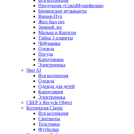
Вся коллекция
Продукция «СоюзМультфильм»
Бременские музыканты
Винни-Пух
Жил был пес
Зимний лес
Малыш и Карлсон
Тайна 3 планеты
Чебурашка
Одежда
Посуда
Канцтовары
Электроника
Sber AI
Вся коллекция
Одежда
Одежда для детей
Канцелярия
Электроника
СБЕР x Recycle Object
Коллекция Classic
Вся коллекция
Свитшоты
Толстовки
Футболки