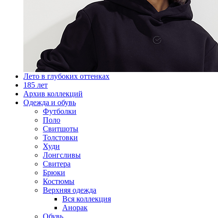
Лето в глубоких оттенках
185 лет
Архив коллекций
Одежда и обувь
Футболки
Поло
Свитшоты
Толстовки
Худи
Лонгсливы
Свитера
Брюки
Костюмы
Верхняя одежда
Вся коллекция
Анорак
Обувь