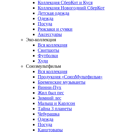
Коллекция СберКот и Куся
Коллекция Новогодний СберКот
Детская одежда
Одежда
Посуда
Рюкзаки и сумки
Аксессуары
Эко-коллекция
Вся коллекция
Свитшоты
Футболки
Худи
Союзмультфильм
Вся коллекция
Продукция «СоюзМультфильм»
Бременские музыканты
Винни-Пух
Жил был пес
Зимний лес
Малыш и Карлсон
Тайна 3 планеты
Чебурашка
Одежда
Посуда
Канцтовары