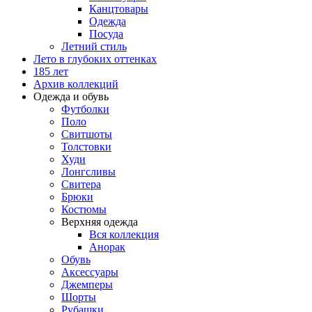
Канцтовары
Одежда
Посуда
Летний стиль
Лето в глубоких оттенках
185 лет
Архив коллекций
Одежда и обувь
Футболки
Поло
Свитшоты
Толстовки
Худи
Лонгсливы
Свитера
Брюки
Костюмы
Верхняя одежда
Вся коллекция
Анорак
Обувь
Аксессуары
Джемперы
Шорты
Рубашки