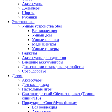
Аксессуары
Джемперы
Шорты
Рубашки
Электроника
Умные устройства Sber
Вся коллекция
Умный дом
Умные колонки
Медиацентры
Умные трекеры
Гаджеты
Аксессуары для гаджетов
Внешние аккумуляторы
Док-станции и зарядные устройства
СберЗдоровье
Детям
Аксессуары
Детская одежда
Настольные игры
Свитшот детский Сберкот привет (Темно-
синий/116)
Продукция «СоюзМультфильм»
Вся коллекция
Аксессуары