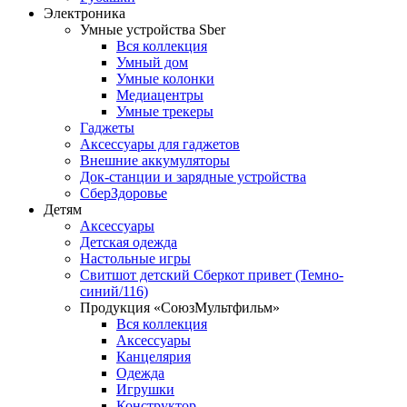
Электроника
Умные устройства Sber
Вся коллекция
Умный дом
Умные колонки
Медиацентры
Умные трекеры
Гаджеты
Аксессуары для гаджетов
Внешние аккумуляторы
Док-станции и зарядные устройства
СберЗдоровье
Детям
Аксессуары
Детская одежда
Настольные игры
Свитшот детский Сберкот привет (Темно-
синий/116)
Продукция «СоюзМультфильм»
Вся коллекция
Аксессуары
Канцелярия
Одежда
Игрушки
Конструктор