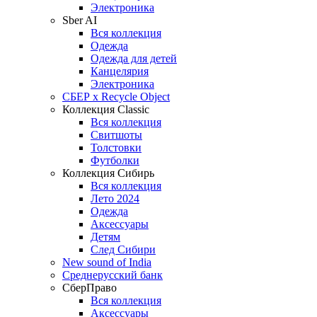
Электроника
Sber AI
Вся коллекция
Одежда
Одежда для детей
Канцелярия
Электроника
СБЕР x Recycle Object
Коллекция Classic
Вся коллекция
Свитшоты
Толстовки
Футболки
Коллекция Сибирь
Вся коллекция
Лето 2024
Одежда
Аксессуары
Детям
След Сибири
New sound of India
Среднерусский банк
СберПраво
Вся коллекция
Аксессуары