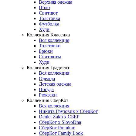
Верхняя одежда
Поло
Свитшот
Толстовка
Футболка
Худи
Коллекция Классика
Вся коллекция
Толстовки
Брюки
Свитшоты
Худи
Коллекция Градиент
Вся коллекция
Одежда
Детская одежда
Посуда
Рюкзаки
Коллекция СберКот
Вся коллекция
Никита Грузовик х СберКот
Daniel Zakh x СБЕР
СберКот x SlovoDna
СберКот Premium
СберКот Family Look