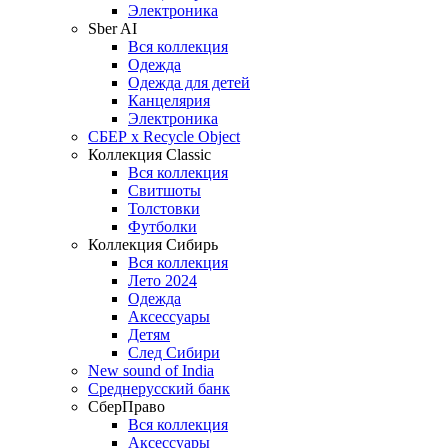
Электроника
Sber AI
Вся коллекция
Одежда
Одежда для детей
Канцелярия
Электроника
СБЕР x Recycle Object
Коллекция Classic
Вся коллекция
Свитшоты
Толстовки
Футболки
Коллекция Сибирь
Вся коллекция
Лето 2024
Одежда
Аксессуары
Детям
След Сибири
New sound of India
Среднерусский банк
СберПраво
Вся коллекция
Аксессуары