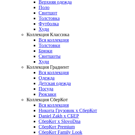
Верхняя одежда
Поло
Свитшот
Толстовка
Футболка
Худи
Коллекция Классика
Вся коллекция
Толстовки
Брюки
Свитшоты
Худи
Коллекция Градиент
Вся коллекция
Одежда
Детская одежда
Посуда
Рюкзаки
Коллекция СберКот
Вся коллекция
Никита Грузовик х СберКот
Daniel Zakh x СБЕР
СберКот x SlovoDna
СберКот Premium
СберКот Family Look