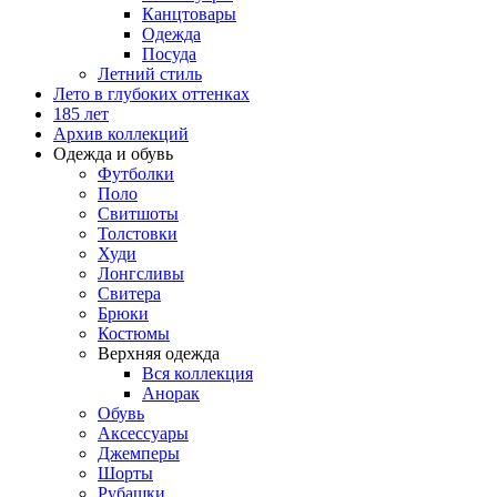
Канцтовары
Одежда
Посуда
Летний стиль
Лето в глубоких оттенках
185 лет
Архив коллекций
Одежда и обувь
Футболки
Поло
Свитшоты
Толстовки
Худи
Лонгсливы
Свитера
Брюки
Костюмы
Верхняя одежда
Вся коллекция
Анорак
Обувь
Аксессуары
Джемперы
Шорты
Рубашки