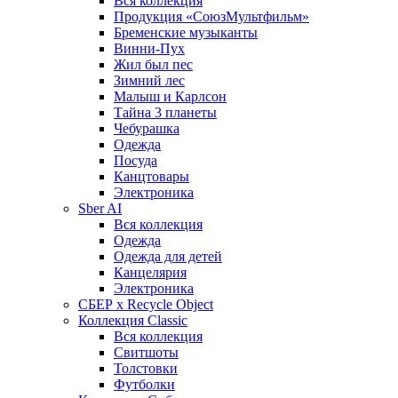
Вся коллекция
Продукция «СоюзМультфильм»
Бременские музыканты
Винни-Пух
Жил был пес
Зимний лес
Малыш и Карлсон
Тайна 3 планеты
Чебурашка
Одежда
Посуда
Канцтовары
Электроника
Sber AI
Вся коллекция
Одежда
Одежда для детей
Канцелярия
Электроника
СБЕР x Recycle Object
Коллекция Classic
Вся коллекция
Свитшоты
Толстовки
Футболки