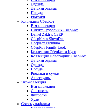
Одежда
Детская одежда
Посуда
Рюкзаки
Коллекция СберКот
Вся коллекция
Никита Грузовик х СберКот
Daniel Zakh x СБЕР
СберКот x SlovoDna
СберКот Premium
СберКот Family Look
Коллекция СберКот и Куся
Коллекция Новогодний СберКот
Детская одежда
Одежда
Посуда
Рюкзаки и сумки
Аксессуары
Эко-коллекция
Вся коллекция
Свитшоты
Футболки
Худи
Союзмультфильм