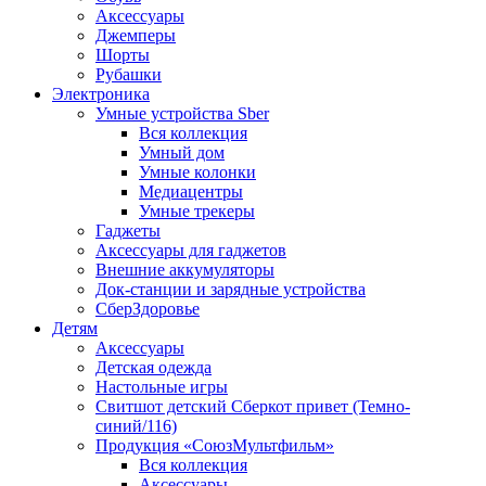
Аксессуары
Джемперы
Шорты
Рубашки
Электроника
Умные устройства Sber
Вся коллекция
Умный дом
Умные колонки
Медиацентры
Умные трекеры
Гаджеты
Аксессуары для гаджетов
Внешние аккумуляторы
Док-станции и зарядные устройства
СберЗдоровье
Детям
Аксессуары
Детская одежда
Настольные игры
Свитшот детский Сберкот привет (Темно-
синий/116)
Продукция «СоюзМультфильм»
Вся коллекция
Аксессуары