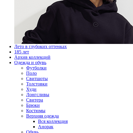
Лето в глубоких оттенках
185 лет
Архив коллекций
Одежда и обувь
Футболки
Поло
Свитшоты
Толстовки
Худи
Лонгсливы
Свитера
Брюки
Костюмы
Верхняя одежда
Вся коллекция
Анорак
Обувь