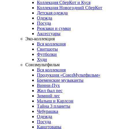
Коллекция СберКот и Куся
Коллекция Новогодний СберКот
Детская одежда
Одежда
Посуда
Рюкзаки и сумки
Аксессуары
Эко-коллекция
Вся коллекция
Свитшоты
Футболки
Худи
Союзмультфильм
Вся коллекция
Продукция «СоюзМультфильм»
Бременские музыканты
Винни-Пух
Жил был пес
Зимний лес
Малыш и Карлсон
Тайна 3 планеты
Чебурашка
Одежда
Посуда
Канцтовары