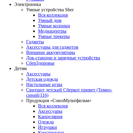
Электроника
Умные устройства Sber
Вся коллекция
Умный дом
Умные колонки
Медиацентры
Умные трекеры
Гаджеты
Аксессуары для гаджетов
Внешние аккумуляторы
Док-станции и зарядные устройства
СберЗдоровье
Детям
Аксессуары
Детская одежда
Настольные игры
Свитшот детский Сберкот привет (Темно-
синий/116)
Продукция «СоюзМультфильм»
Вся коллекция
Аксессуары
Канцелярия
Одежда
Игрушки
Конструктор