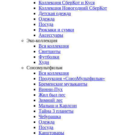
Коллекция СберКот и Куся
Коллекция Новогодний СберКот
Детская одежда
Одежда
Посуда
Рюкзаки и сумки
Аксессуары
Эко-коллекция
Вся коллекция
Свитшоты
Футболки
Худи
Союзмультфильм
Вся коллекция
Продукция «СоюзМультфильм»
Бременские музыканты
Винни-Пух
Жил был пес
Зимний лес
Малыш и Карлсон
Тайна 3 планеты
Чебурашка
Одежда
Посуда
Канцтовары