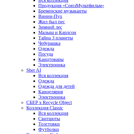
Вся коллекция
Продукция «СоюзМультфильм»
Бременские музыканты
Винни-Пух
Жил был пес
Зимний лес
Малыш и Карлсон
Тайна 3 планеты
Чебурашка
Одежда
Посуда
Канцтовары
Электроника
Sber AI
Вся коллекция
Одежда
Одежда для детей
Канцелярия
Электроника
СБЕР x Recycle Object
Коллекция Classic
Вся коллекция
Свитшоты
Толстовки
Футболки