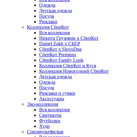
Одежда
Детская одежда
Посуда
Рюкзаки
Коллекция СберКот
Вся коллекция
Никита Грузовик х СберКот
Daniel Zakh x СБЕР
СберКот x SlovoDna
СберКот Premium
СберКот Family Look
Коллекция СберКот и Куся
Коллекция Новогодний СберКот
Детская одежда
Одежда
Посуда
Рюкзаки и сумки
Аксессуары
Эко-коллекция
Вся коллекция
Свитшоты
Футболки
Худи
Союзмультфильм