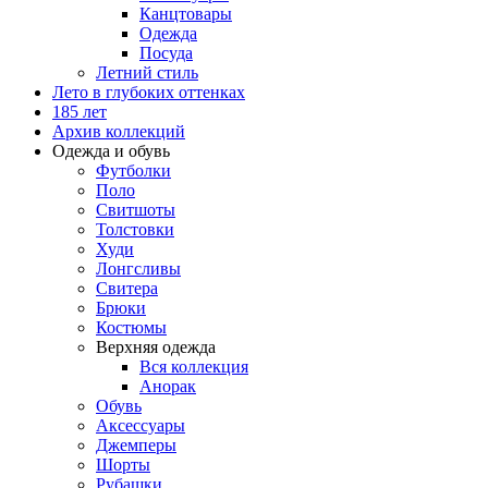
Канцтовары
Одежда
Посуда
Летний стиль
Лето в глубоких оттенках
185 лет
Архив коллекций
Одежда и обувь
Футболки
Поло
Свитшоты
Толстовки
Худи
Лонгсливы
Свитера
Брюки
Костюмы
Верхняя одежда
Вся коллекция
Анорак
Обувь
Аксессуары
Джемперы
Шорты
Рубашки