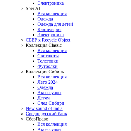
Электроника
Sber AI
Вся коллекция
Одежда
Одежда для детей
Канцелярия
Электроника
СБЕР x Recycle Object
Коллекция Classic
Вся коллекция
Свитшоты
Толстовки
Футболки
Коллекция Сибирь
Вся коллекция
Лето 2024
Одежда
Аксессуары
Детям
След Сибири
New sound of India
Среднерусский банк
СберПраво
Вся коллекция
Аксессуары