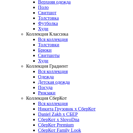
Верхняя одежда
Поло
Свитшот
Толстовка
Футболка
Худи
Коллекция Классика
Вся коллекция
Толстовки
Брюки
Свитшоты
Худи
Коллекция Градиент
Вся коллекция
Одежда
Детская одежда
Посуда
Рюкзаки
Коллекция СберКот
Вся коллекция
Никита Грузовик х СберКот
Daniel Zakh x СБЕР
СберКот x SlovoDna
СберКот Premium
СберКот Family Look