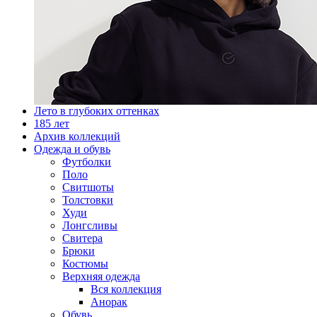
Лето в глубоких оттенках
185 лет
Архив коллекций
Одежда и обувь
Футболки
Поло
Свитшоты
Толстовки
Худи
Лонгсливы
Свитера
Брюки
Костюмы
Верхняя одежда
Вся коллекция
Анорак
Обувь