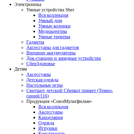
Электроника
Умные устройства Sber
Вся коллекция
Умный дом
Умные колонки
Медиацентры
Умные трекеры
Гаджеты
Аксессуары для гаджетов
Внешние аккумуляторы
Док-станции и зарядные устройства
СберЗдоровье
Детям
Аксессуары
Детская одежда
Настольные игры
Свитшот детский Сберкот привет (Темно-
синий/116)
Продукция «СоюзМультфильм»
Вся коллекция
Аксессуары
Канцелярия
Одежда
Игрушки
Конструктор