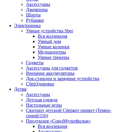
Аксессуары
Джемперы
Шорты
Рубашки
Электроника
Умные устройства Sber
Вся коллекция
Умный дом
Умные колонки
Медиацентры
Умные трекеры
Гаджеты
Аксессуары для гаджетов
Внешние аккумуляторы
Док-станции и зарядные устройства
СберЗдоровье
Детям
Аксессуары
Детская одежда
Настольные игры
Свитшот детский Сберкот привет (Темно-
синий/116)
Продукция «СоюзМультфильм»
Вся коллекция
Аксессуары