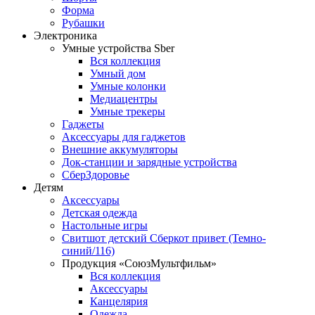
Форма
Рубашки
Электроника
Умные устройства Sber
Вся коллекция
Умный дом
Умные колонки
Медиацентры
Умные трекеры
Гаджеты
Аксессуары для гаджетов
Внешние аккумуляторы
Док-станции и зарядные устройства
СберЗдоровье
Детям
Аксессуары
Детская одежда
Настольные игры
Свитшот детский Сберкот привет (Темно-
синий/116)
Продукция «СоюзМультфильм»
Вся коллекция
Аксессуары
Канцелярия
Одежда