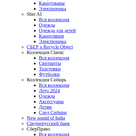
Канцтовары
Электроника
Sber AI
Вся коллекция
Одежда
Одежда для детей
Канцелярия
Электроника
СБЕР x Recycle Object
Коллекция Classic
Вся коллекция
Свитшоты
Толстовки
Футболки
Коллекция Сибирь
Вся коллекция
Лето 2024
Одежда
Аксессуары
Детям
След Сибири
New sound of India
Среднерусский банк
СберПраво
Вся коллекция