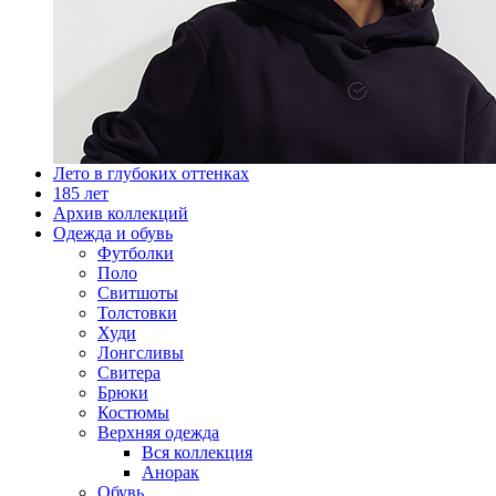
Лето в глубоких оттенках
185 лет
Архив коллекций
Одежда и обувь
Футболки
Поло
Свитшоты
Толстовки
Худи
Лонгсливы
Свитера
Брюки
Костюмы
Верхняя одежда
Вся коллекция
Анорак
Обувь