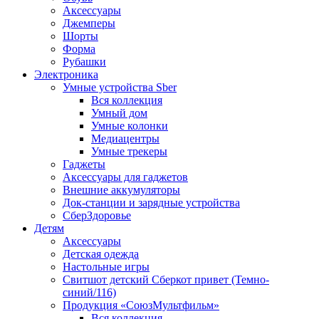
Аксессуары
Джемперы
Шорты
Форма
Рубашки
Электроника
Умные устройства Sber
Вся коллекция
Умный дом
Умные колонки
Медиацентры
Умные трекеры
Гаджеты
Аксессуары для гаджетов
Внешние аккумуляторы
Док-станции и зарядные устройства
СберЗдоровье
Детям
Аксессуары
Детская одежда
Настольные игры
Свитшот детский Сберкот привет (Темно-
синий/116)
Продукция «СоюзМультфильм»
Вся коллекция