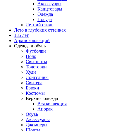
Аксессуары
Канцтовары
Одежда
Посуда
Летний стиль
Лето в глубоких оттенках
185 лет
Архив коллекций
Одежда и обувь
Футболки
Поло
Свитшоты
Толстовки
Худи
Лонгсливы
Свитера
Брюки
Костюмы
Верхняя одежда
Вся коллекция
Анорак
Обувь
Аксессуары
Джемперы
Шорты