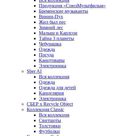
Вся коллекция
Продукция «СоюзМультфильм»
Бременские музыканты
Винни-Пух
Жил был пес
Зимний лес
Малыш и Карлсон
Тайна 3 планеты
Чебурашка
Одежда
Посуда
Канцтовары
Электроника
Sber AI
Вся коллекция
Одежда
Одежда для детей
Канцелярия
Электроника
СБЕР x Recycle Object
Коллекция Classic
Вся коллекция
Свитшоты
Толстовки
Футболки