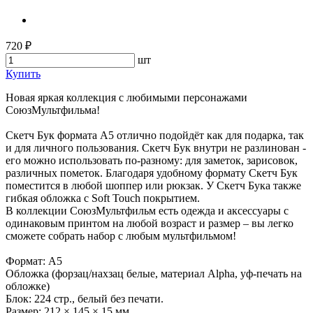
720 ₽
шт
Купить
Новая яркая коллекция с любимыми персонажами
СоюзМультфильма!
Скетч Бук формата А5 отлично подойдёт как для подарка, так
и для личного пользования. Скетч Бук внутри не разлинован -
его можно использовать по-разному: для заметок, зарисовок,
различных пометок. Благодаря удобному формату Скетч Бук
поместится в любой шоппер или рюкзак. У Скетч Бука также
гибкая обложка с Soft Touch покрытием.
В коллекции СоюзМультфильм есть одежда и аксессуары с
одинаковым принтом на любой возраст и размер – вы легко
сможете собрать набор с любым мультфильмом!
Формат: А5
Обложка (форзац/нахзац белые, материал Alpha, уф-печать на
обложке)
Блок: 224 стр., белый без печати.
Размер: 212 × 145 × 15 мм