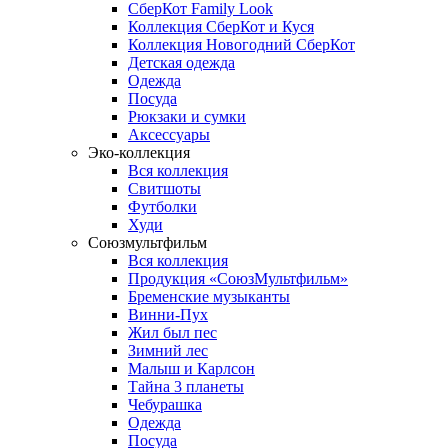
СберКот Family Look
Коллекция СберКот и Куся
Коллекция Новогодний СберКот
Детская одежда
Одежда
Посуда
Рюкзаки и сумки
Аксессуары
Эко-коллекция
Вся коллекция
Свитшоты
Футболки
Худи
Союзмультфильм
Вся коллекция
Продукция «СоюзМультфильм»
Бременские музыканты
Винни-Пух
Жил был пес
Зимний лес
Малыш и Карлсон
Тайна 3 планеты
Чебурашка
Одежда
Посуда