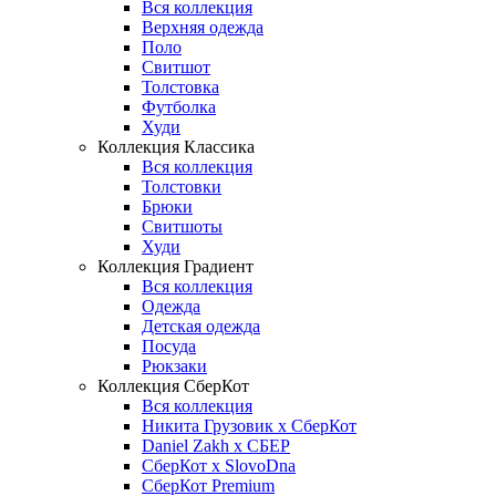
Вся коллекция
Верхняя одежда
Поло
Свитшот
Толстовка
Футболка
Худи
Коллекция Классика
Вся коллекция
Толстовки
Брюки
Свитшоты
Худи
Коллекция Градиент
Вся коллекция
Одежда
Детская одежда
Посуда
Рюкзаки
Коллекция СберКот
Вся коллекция
Никита Грузовик х СберКот
Daniel Zakh x СБЕР
СберКот x SlovoDna
СберКот Premium