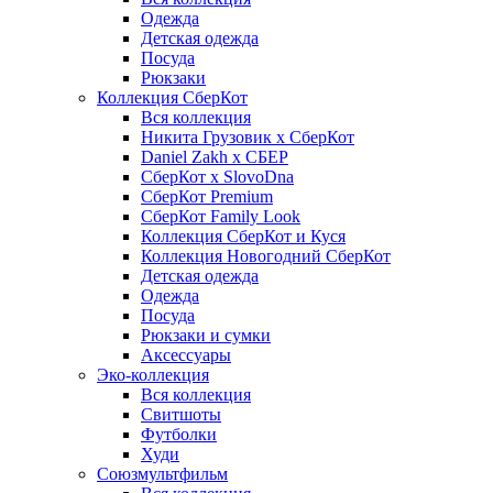
Одежда
Детская одежда
Посуда
Рюкзаки
Коллекция СберКот
Вся коллекция
Никита Грузовик х СберКот
Daniel Zakh x СБЕР
СберКот x SlovoDna
СберКот Premium
СберКот Family Look
Коллекция СберКот и Куся
Коллекция Новогодний СберКот
Детская одежда
Одежда
Посуда
Рюкзаки и сумки
Аксессуары
Эко-коллекция
Вся коллекция
Свитшоты
Футболки
Худи
Союзмультфильм