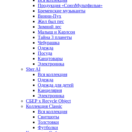
Вся коллекция
Продукция «СоюзМультфильм»
Бременские музыканты
Винни-Пух
Жил был пес
Зимний лес
Малыш и Карлсон
Тайна 3 планеты
Чебурашка
Одежда
Посуда
Канцтовары
Электроника
Sber AI
Вся коллекция
Одежда
Одежда для детей
Канцелярия
Электроника
СБЕР x Recycle Object
Коллекция Classic
Вся коллекция
Свитшоты
Толстовки
Футболки