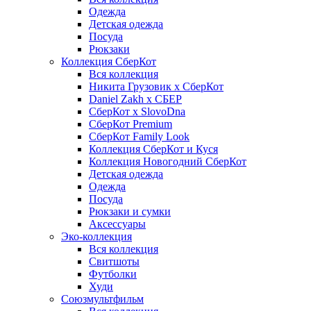
Одежда
Детская одежда
Посуда
Рюкзаки
Коллекция СберКот
Вся коллекция
Никита Грузовик х СберКот
Daniel Zakh x СБЕР
СберКот x SlovoDna
СберКот Premium
СберКот Family Look
Коллекция СберКот и Куся
Коллекция Новогодний СберКот
Детская одежда
Одежда
Посуда
Рюкзаки и сумки
Аксессуары
Эко-коллекция
Вся коллекция
Свитшоты
Футболки
Худи
Союзмультфильм