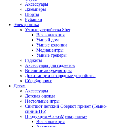
Аксессуары
Джемперы
Шорты
Рубашки
Электроника
Умные устройства Sber
Вся коллекция
Умный дом
Умные колонки
Медиацентры
Умные трекеры
Гаджеты
Аксессуары для гаджетов
Внешние аккумуляторы
Док-станции и зарядные устройства
СберЗдоровье
Детям
Аксессуары
Детская одежда
Настольные игры
Свитшот детский Сберкот привет (Темно-
синий/116)
Продукция «СоюзМультфильм»
Вся коллекция
Аксессуары