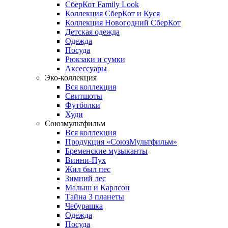
СберКот Family Look
Коллекция СберКот и Куся
Коллекция Новогодний СберКот
Детская одежда
Одежда
Посуда
Рюкзаки и сумки
Аксессуары
Эко-коллекция
Вся коллекция
Свитшоты
Футболки
Худи
Союзмультфильм
Вся коллекция
Продукция «СоюзМультфильм»
Бременские музыканты
Винни-Пух
Жил был пес
Зимний лес
Малыш и Карлсон
Тайна 3 планеты
Чебурашка
Одежда
Посуда