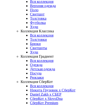
Вся коллекция
Верхняя одежда
Поло
Свитшот
Толстовка
Футболка
Худи
Коллекция Классика
Вся коллекция
Толстовки
Брюки
Свитшоты
Худи
Коллекция Градиент
Вся коллекция
Одежда
Детская одежда
Посуда
Рюкзаки
Коллекция СберКот
Вся коллекция
Никита Грузовик х СберКот
Daniel Zakh x СБЕР
СберКот x SlovoDna
СберКот Premium