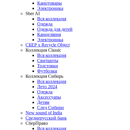
Канцтовары
Электроника
Sber AI
Вся коллекция
Одежда
Одежда для детей
Канцелярия
Электроника
СБЕР x Recycle Object
Коллекция Classic
Вся коллекция
Свитшоты
Толстовки
Футболки
Коллекция Сибирь
Вся коллекция
Лето 2024
Одежда
Аксессуары
Детям
След Сибири
New sound of India
Среднерусский банк
СберПраво
Вся коллекция