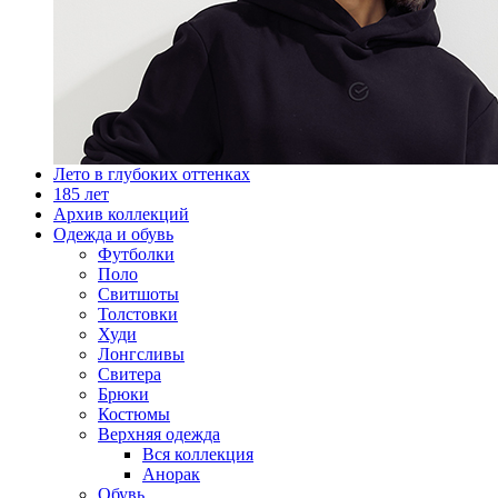
Лето в глубоких оттенках
185 лет
Архив коллекций
Одежда и обувь
Футболки
Поло
Свитшоты
Толстовки
Худи
Лонгсливы
Свитера
Брюки
Костюмы
Верхняя одежда
Вся коллекция
Анорак
Обувь