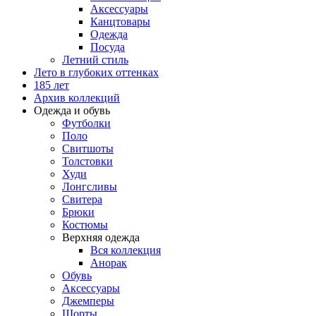
Аксессуары
Канцтовары
Одежда
Посуда
Летний стиль
Лето в глубоких оттенках
185 лет
Архив коллекций
Одежда и обувь
Футболки
Поло
Свитшоты
Толстовки
Худи
Лонгсливы
Свитера
Брюки
Костюмы
Верхняя одежда
Вся коллекция
Анорак
Обувь
Аксессуары
Джемперы
Шорты