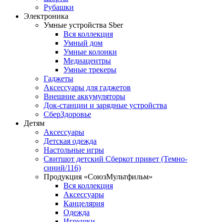
Рубашки
Электроника
Умные устройства Sber
Вся коллекция
Умный дом
Умные колонки
Медиацентры
Умные трекеры
Гаджеты
Аксессуары для гаджетов
Внешние аккумуляторы
Док-станции и зарядные устройства
СберЗдоровье
Детям
Аксессуары
Детская одежда
Настольные игры
Свитшот детский Сберкот привет (Темно-
синий/116)
Продукция «СоюзМультфильм»
Вся коллекция
Аксессуары
Канцелярия
Одежда
Игрушки