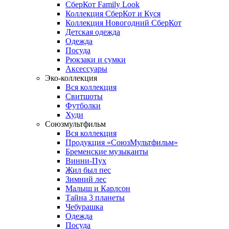
СберКот Family Look
Коллекция СберКот и Куся
Коллекция Новогодний СберКот
Детская одежда
Одежда
Посуда
Рюкзаки и сумки
Аксессуары
Эко-коллекция
Вся коллекция
Свитшоты
Футболки
Худи
Союзмультфильм
Вся коллекция
Продукция «СоюзМультфильм»
Бременские музыканты
Винни-Пух
Жил был пес
Зимний лес
Малыш и Карлсон
Тайна 3 планеты
Чебурашка
Одежда
Посуда