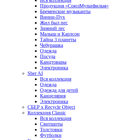
Вся коллекция
Продукция «СоюзМультфильм»
Бременские музыканты
Винни-Пух
Жил был пес
Зимний лес
Малыш и Карлсон
Тайна 3 планеты
Чебурашка
Одежда
Посуда
Канцтовары
Электроника
Sber AI
Вся коллекция
Одежда
Одежда для детей
Канцелярия
Электроника
СБЕР x Recycle Object
Коллекция Classic
Вся коллекция
Свитшоты
Толстовки
Футболки