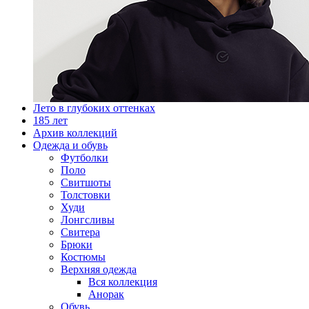
Лето в глубоких оттенках
185 лет
Архив коллекций
Одежда и обувь
Футболки
Поло
Свитшоты
Толстовки
Худи
Лонгсливы
Свитера
Брюки
Костюмы
Верхняя одежда
Вся коллекция
Анорак
Обувь