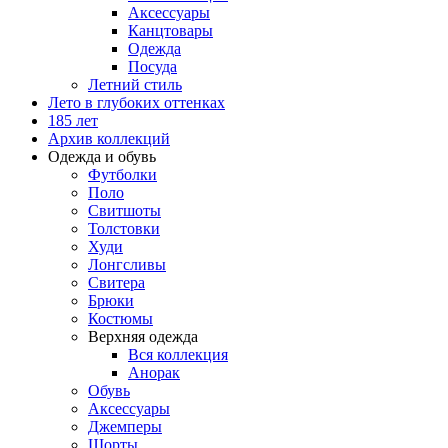
Аксессуары
Канцтовары
Одежда
Посуда
Летний стиль
Лето в глубоких оттенках
185 лет
Архив коллекций
Одежда и обувь
Футболки
Поло
Свитшоты
Толстовки
Худи
Лонгсливы
Свитера
Брюки
Костюмы
Верхняя одежда
Вся коллекция
Анорак
Обувь
Аксессуары
Джемперы
Шорты