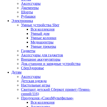
Аксессуары
Джемперы
Шорты
Рубашки
Электроника
Умные устройства Sber
Вся коллекция
Умный дом
Умные колонки
Медиацентры
Умные трекеры
Гаджеты
Аксессуары для гаджетов
Внешние аккумуляторы
Док-станции и зарядные устройства
СберЗдоровье
Детям
Аксессуары
Детская одежда
Настольные игры
Свитшот детский Сберкот привет (Темно-
синий/116)
Продукция «СоюзМультфильм»
Вся коллекция
Аксессуары