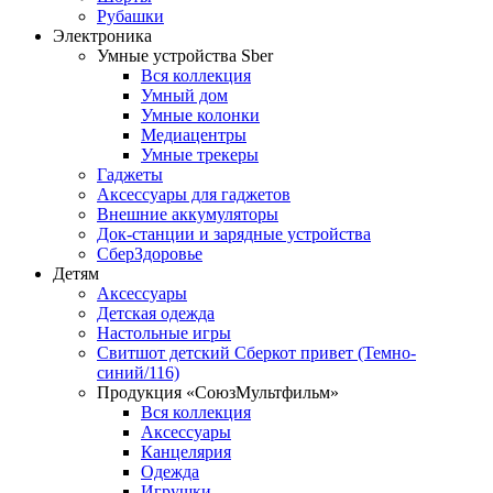
Рубашки
Электроника
Умные устройства Sber
Вся коллекция
Умный дом
Умные колонки
Медиацентры
Умные трекеры
Гаджеты
Аксессуары для гаджетов
Внешние аккумуляторы
Док-станции и зарядные устройства
СберЗдоровье
Детям
Аксессуары
Детская одежда
Настольные игры
Свитшот детский Сберкот привет (Темно-
синий/116)
Продукция «СоюзМультфильм»
Вся коллекция
Аксессуары
Канцелярия
Одежда
Игрушки