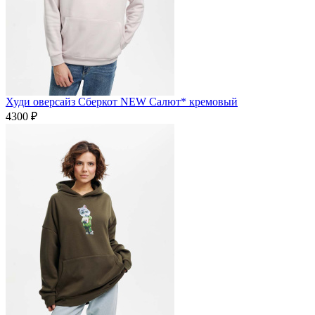
Худи оверсайз Сберкот NEW Салют* кремовый
4300 ₽