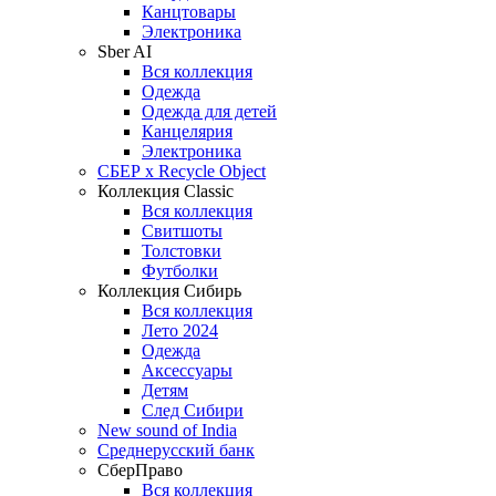
Канцтовары
Электроника
Sber AI
Вся коллекция
Одежда
Одежда для детей
Канцелярия
Электроника
СБЕР x Recycle Object
Коллекция Classic
Вся коллекция
Свитшоты
Толстовки
Футболки
Коллекция Сибирь
Вся коллекция
Лето 2024
Одежда
Аксессуары
Детям
След Сибири
New sound of India
Среднерусский банк
СберПраво
Вся коллекция