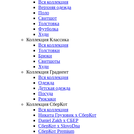
Вся коллекция
Верхняя одежда
Поло
Свитшот
Толстовка
Футболка
Худи
Коллекция Классика
Вся коллекция
Толстовки
Брюки
Свитшоты
Худи
Коллекция Градиент
Вся коллекция
Одежда
Детская одежда
Посуда
Рюкзаки
Коллекция СберКот
Вся коллекция
Никита Грузовик х СберКот
Daniel Zakh x СБЕР
СберКот x SlovoDna
СберКот Premium