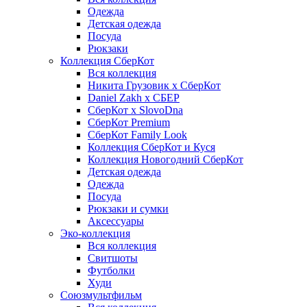
Одежда
Детская одежда
Посуда
Рюкзаки
Коллекция СберКот
Вся коллекция
Никита Грузовик х СберКот
Daniel Zakh x СБЕР
СберКот x SlovoDna
СберКот Premium
СберКот Family Look
Коллекция СберКот и Куся
Коллекция Новогодний СберКот
Детская одежда
Одежда
Посуда
Рюкзаки и сумки
Аксессуары
Эко-коллекция
Вся коллекция
Свитшоты
Футболки
Худи
Союзмультфильм