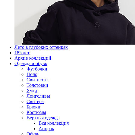
Лето в глубоких оттенках
185 лет
Архив коллекций
Одежда и обувь
Футболки
Поло
Свитшоты
Толстовки
Худи
Лонгсливы
Свитера
Брюки
Костюмы
Верхняя одежда
Вся коллекция
Анорак
Обувь