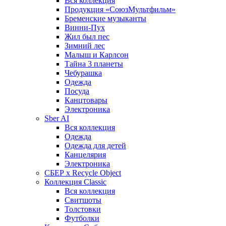
Вся коллекция
Продукция «СоюзМультфильм»
Бременские музыканты
Винни-Пух
Жил был пес
Зимний лес
Малыш и Карлсон
Тайна 3 планеты
Чебурашка
Одежда
Посуда
Канцтовары
Электроника
Sber AI
Вся коллекция
Одежда
Одежда для детей
Канцелярия
Электроника
СБЕР x Recycle Object
Коллекция Classic
Вся коллекция
Свитшоты
Толстовки
Футболки