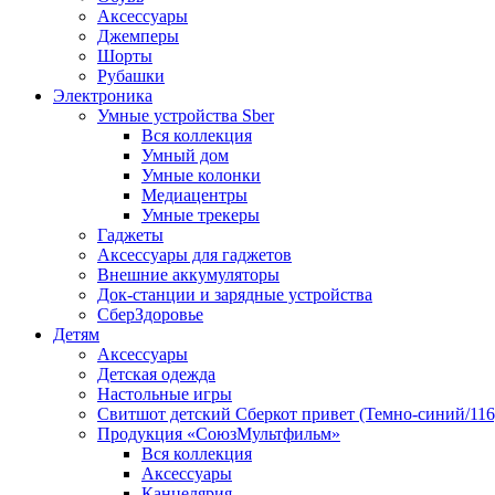
Аксессуары
Джемперы
Шорты
Рубашки
Электроника
Умные устройства Sber
Вся коллекция
Умный дом
Умные колонки
Медиацентры
Умные трекеры
Гаджеты
Аксессуары для гаджетов
Внешние аккумуляторы
Док-станции и зарядные устройства
СберЗдоровье
Детям
Аксессуары
Детская одежда
Настольные игры
Свитшот детский Сберкот привет (Темно-синий/116
Продукция «СоюзМультфильм»
Вся коллекция
Аксессуары
Канцелярия