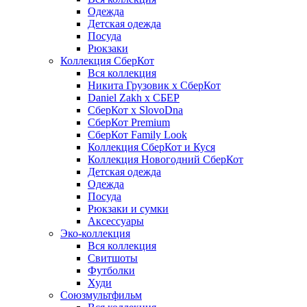
Одежда
Детская одежда
Посуда
Рюкзаки
Коллекция СберКот
Вся коллекция
Никита Грузовик х СберКот
Daniel Zakh x СБЕР
СберКот x SlovoDna
СберКот Premium
СберКот Family Look
Коллекция СберКот и Куся
Коллекция Новогодний СберКот
Детская одежда
Одежда
Посуда
Рюкзаки и сумки
Аксессуары
Эко-коллекция
Вся коллекция
Свитшоты
Футболки
Худи
Союзмультфильм