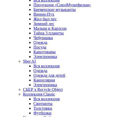
Вся коллекция
Продукция «СоюзМультфильм»
Бременские музыканты
Винни-Пух
Жил был пес
Зимний лес
Малыш и Карлсон
Тайна 3 планеты
Чебурашка
Одежда
Посуда
Канцтовары
Электроника
Sber AI
Вся коллекция
Одежда
Одежда для детей
Канцелярия
Электроника
СБЕР x Recycle Object
Коллекция Classic
Вся коллекция
Свитшоты
Толстовки
Футболки