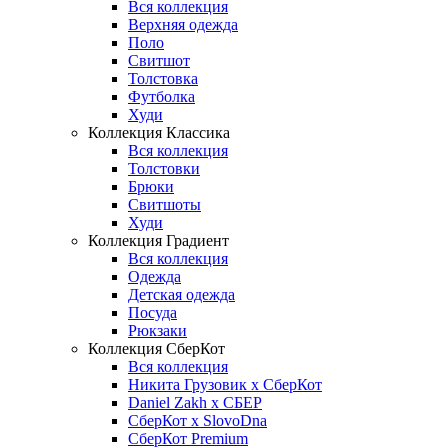
Вся коллекция
Верхняя одежда
Поло
Свитшот
Толстовка
Футболка
Худи
Коллекция Классика
Вся коллекция
Толстовки
Брюки
Свитшоты
Худи
Коллекция Градиент
Вся коллекция
Одежда
Детская одежда
Посуда
Рюкзаки
Коллекция СберКот
Вся коллекция
Никита Грузовик х СберКот
Daniel Zakh x СБЕР
СберКот x SlovoDna
СберКот Premium