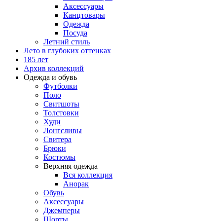
Аксессуары
Канцтовары
Одежда
Посуда
Летний стиль
Лето в глубоких оттенках
185 лет
Архив коллекций
Одежда и обувь
Футболки
Поло
Свитшоты
Толстовки
Худи
Лонгсливы
Свитера
Брюки
Костюмы
Верхняя одежда
Вся коллекция
Анорак
Обувь
Аксессуары
Джемперы
Шорты