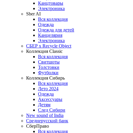
Канцтовары
Электроника
Sber AI
Вся коллекция
Одежда
Одежда для детей
Канцелярия
Электроника
СБЕР x Recycle Object
Коллекция Classic
Вся коллекция
Свитшоты
Толстовки
Футболки
Коллекция Сибирь
Вся коллекция
Лето 2024
Одежда
Аксессуары
Детям
След Сибири
New sound of India
Среднерусский банк
СберПраво
Вся коллекция