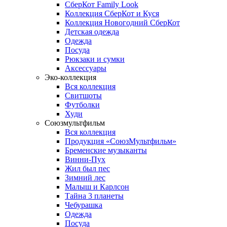
СберКот Family Look
Коллекция СберКот и Куся
Коллекция Новогодний СберКот
Детская одежда
Одежда
Посуда
Рюкзаки и сумки
Аксессуары
Эко-коллекция
Вся коллекция
Свитшоты
Футболки
Худи
Союзмультфильм
Вся коллекция
Продукция «СоюзМультфильм»
Бременские музыканты
Винни-Пух
Жил был пес
Зимний лес
Малыш и Карлсон
Тайна 3 планеты
Чебурашка
Одежда
Посуда