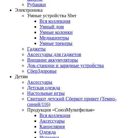
Рубашки
Электроника
Умные устройства Sber
Вся коллекция
Умный дом
Умные колонки
Медиацентры
Умные трекеры
Гаджеты
Аксессуары для гаджетов
Внешние аккумуляторы
Док-станции и зарядные устройства
СберЗдоровье
Детям
Аксессуары
Детская одежда
Настольные игры
Свитшот детский Сберкот привет (Темно-
синий/116)
Продукция «СоюзМультфильм»
Вся коллекция
Аксессуары
Канцелярия
Одежда
Игрушки