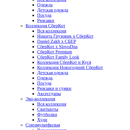
Одежда
Детская одежда
Посуда
Рюкзаки
Коллекция СберКот
Вся коллекция
Никита Грузовик х СберКот
Daniel Zakh x СБЕР
СберКот x SlovoDna
СберКот Premium
СберКот Family Look
Коллекция СберКот и Куся
Коллекция Новогодний СберКот
Детская одежда
Одежда
Посуда
Рюкзаки и сумки
Аксессуары
Эко-коллекция
Вся коллекция
Свитшоты
Футболки
Худи
Союзмультфильм