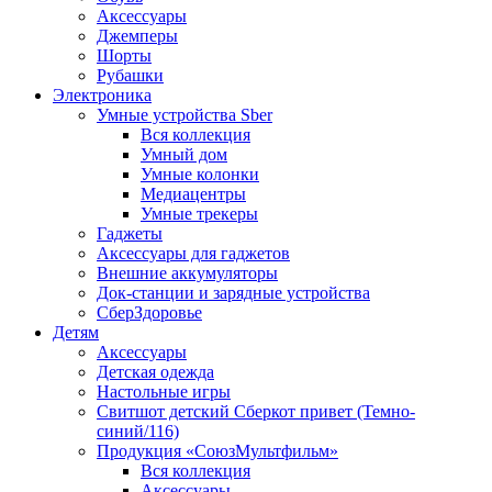
Аксессуары
Джемперы
Шорты
Рубашки
Электроника
Умные устройства Sber
Вся коллекция
Умный дом
Умные колонки
Медиацентры
Умные трекеры
Гаджеты
Аксессуары для гаджетов
Внешние аккумуляторы
Док-станции и зарядные устройства
СберЗдоровье
Детям
Аксессуары
Детская одежда
Настольные игры
Свитшот детский Сберкот привет (Темно-
синий/116)
Продукция «СоюзМультфильм»
Вся коллекция
Аксессуары