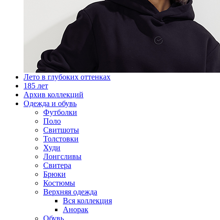
Лето в глубоких оттенках
185 лет
Архив коллекций
Одежда и обувь
Футболки
Поло
Свитшоты
Толстовки
Худи
Лонгсливы
Свитера
Брюки
Костюмы
Верхняя одежда
Вся коллекция
Анорак
Обувь