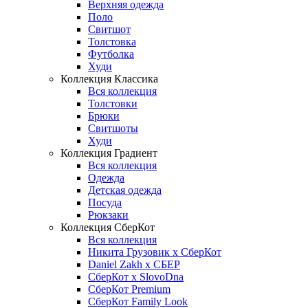
Верхняя одежда
Поло
Свитшот
Толстовка
Футболка
Худи
Коллекция Классика
Вся коллекция
Толстовки
Брюки
Свитшоты
Худи
Коллекция Градиент
Вся коллекция
Одежда
Детская одежда
Посуда
Рюкзаки
Коллекция СберКот
Вся коллекция
Никита Грузовик х СберКот
Daniel Zakh x СБЕР
СберКот x SlovoDna
СберКот Premium
СберКот Family Look