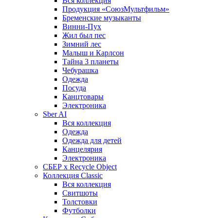
Вся коллекция
Продукция «СоюзМультфильм»
Бременские музыканты
Винни-Пух
Жил был пес
Зимний лес
Малыш и Карлсон
Тайна 3 планеты
Чебурашка
Одежда
Посуда
Канцтовары
Электроника
Sber AI
Вся коллекция
Одежда
Одежда для детей
Канцелярия
Электроника
СБЕР x Recycle Object
Коллекция Classic
Вся коллекция
Свитшоты
Толстовки
Футболки