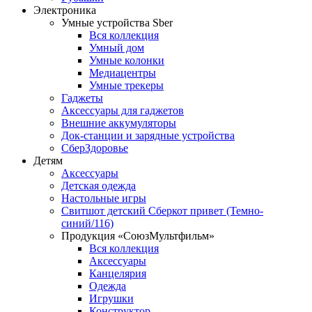
Электроника
Умные устройства Sber
Вся коллекция
Умный дом
Умные колонки
Медиацентры
Умные трекеры
Гаджеты
Аксессуары для гаджетов
Внешние аккумуляторы
Док-станции и зарядные устройства
СберЗдоровье
Детям
Аксессуары
Детская одежда
Настольные игры
Свитшот детский Сберкот привет (Темно-
синий/116)
Продукция «СоюзМультфильм»
Вся коллекция
Аксессуары
Канцелярия
Одежда
Игрушки
Конструктор