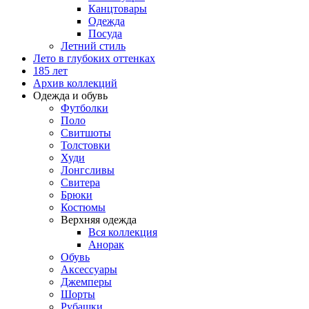
Канцтовары
Одежда
Посуда
Летний стиль
Лето в глубоких оттенках
185 лет
Архив коллекций
Одежда и обувь
Футболки
Поло
Свитшоты
Толстовки
Худи
Лонгсливы
Свитера
Брюки
Костюмы
Верхняя одежда
Вся коллекция
Анорак
Обувь
Аксессуары
Джемперы
Шорты
Рубашки