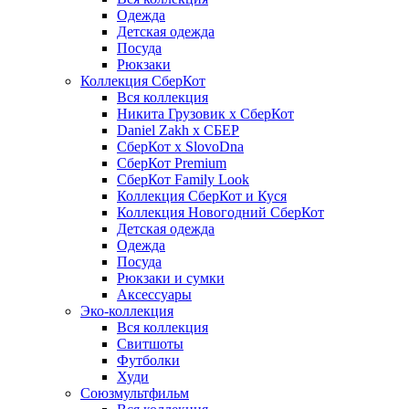
Одежда
Детская одежда
Посуда
Рюкзаки
Коллекция СберКот
Вся коллекция
Никита Грузовик х СберКот
Daniel Zakh x СБЕР
СберКот x SlovoDna
СберКот Premium
СберКот Family Look
Коллекция СберКот и Куся
Коллекция Новогодний СберКот
Детская одежда
Одежда
Посуда
Рюкзаки и сумки
Аксессуары
Эко-коллекция
Вся коллекция
Свитшоты
Футболки
Худи
Союзмультфильм