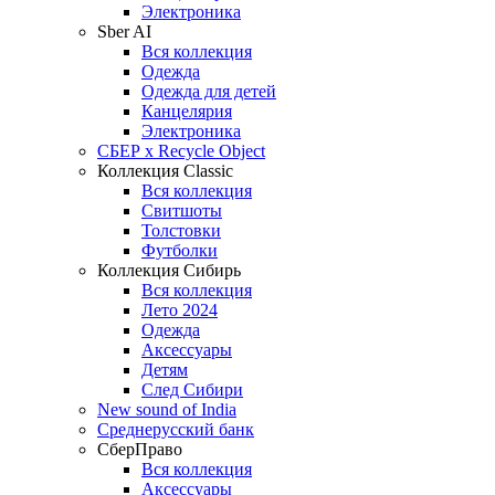
Электроника
Sber AI
Вся коллекция
Одежда
Одежда для детей
Канцелярия
Электроника
СБЕР x Recycle Object
Коллекция Classic
Вся коллекция
Свитшоты
Толстовки
Футболки
Коллекция Сибирь
Вся коллекция
Лето 2024
Одежда
Аксессуары
Детям
След Сибири
New sound of India
Среднерусский банк
СберПраво
Вся коллекция
Аксессуары