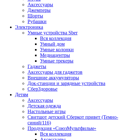
Аксессуары
Джемперы
Шорты
Рубашки
Электроника
Умные устройства Sber
Вся коллекция
Умный дом
Умные колонки
Медиацентры
Умные трекеры
Гаджеты
Аксессуары для гаджетов
Внешние аккумуляторы
Док-станции и зарядные устройства
СберЗдоровье
Детям
Аксессуары
Детская одежда
Настольные игры
Свитшот детский Сберкот привет (Темно-
синий/116)
Продукция «СоюзМультфильм»
Вся коллекция
Аксессуары