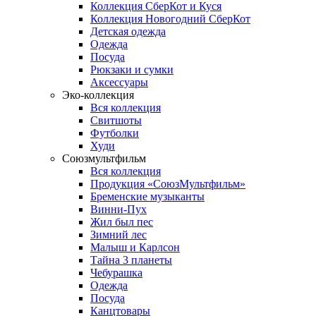
Коллекция СберКот и Куся
Коллекция Новогодний СберКот
Детская одежда
Одежда
Посуда
Рюкзаки и сумки
Аксессуары
Эко-коллекция
Вся коллекция
Свитшоты
Футболки
Худи
Союзмультфильм
Вся коллекция
Продукция «СоюзМультфильм»
Бременские музыканты
Винни-Пух
Жил был пес
Зимний лес
Малыш и Карлсон
Тайна 3 планеты
Чебурашка
Одежда
Посуда
Канцтовары