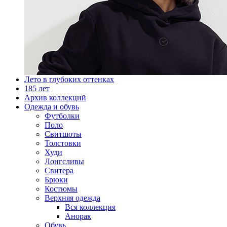
Лето в глубоких оттенках
185 лет
Архив коллекций
Одежда и обувь
Футболки
Поло
Свитшоты
Толстовки
Худи
Лонгсливы
Свитера
Брюки
Костюмы
Верхняя одежда
Вся коллекция
Анорак
Обувь