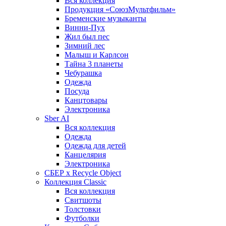
Вся коллекция
Продукция «СоюзМультфильм»
Бременские музыканты
Винни-Пух
Жил был пес
Зимний лес
Малыш и Карлсон
Тайна 3 планеты
Чебурашка
Одежда
Посуда
Канцтовары
Электроника
Sber AI
Вся коллекция
Одежда
Одежда для детей
Канцелярия
Электроника
СБЕР x Recycle Object
Коллекция Classic
Вся коллекция
Свитшоты
Толстовки
Футболки