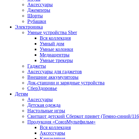
Аксессуары
Джемперы
Шорты
Рубашки
Электроника
Умные устройства Sber
Вся коллекция
Умный дом
Умные колонки
Медиацентры
Умные трекеры
Гаджеты
Аксессуары для гаджетов
Внешние аккумуляторы
Док-станции и зарядные устройства
СберЗдоровье
Детям
Аксессуары
Детская одежда
Настольные игры
Свитшот детский Сберкот привет (Темно-синий/116
Продукция «СоюзМультфильм»
Вся коллекция
Аксессуары
Канцелярия